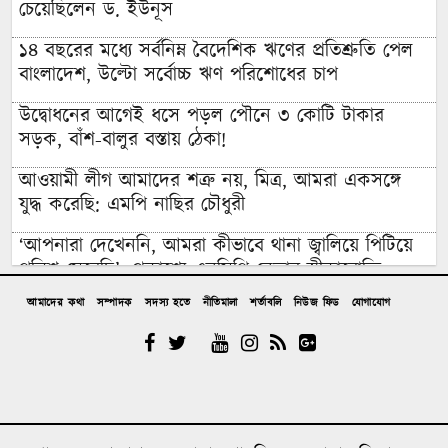
চেয়েছিলেন ড. ইউনূস
১৪ বছরের মধ্যে সর্বনিম্ন বৈদেশিক ঋণের প্রতিশ্রুতি পেল
বাংলাদেশ, উল্টো সর্বোচ্চ ঋণ পরিশোধের চাপ
উদ্বোধনের আগেই ধসে পড়ল পৌনে ৩ কোটি টাকার
সড়ক, বাঁশ-বালুর বস্তায় ঠেকা!
আওয়ামী লীগ আমাদের শত্রু নয়, মিত্র, আমরা একসঙ্গে
যুদ্ধ করেছি: এমপি নাছির চৌধুরী
‘আপনারা দেখেননি, আমরা কীভাবে থানা জ্বালিয়ে পিটিয়ে
পুলিশ মেরেছি’: প্রকাশ্যে এনসিপি নেতার স্বীকারোক্তি
আমাদের কথা
সম্পাদক
সদস্য হতে
নীতিমালা
শর্তাবলি
নিউজ ফিড
যোগাযোগ
রিয়ালের সঙ্গে আরও ছয় বছরের চুক্তি বাড়ালেন ভিনিসিউস
প্রকল্প ব্যয় ১৬৫ কোটি থেকে ঠেকলো ৩২৬ কোটিতে, ২০০
কোটির অপ্রয়োজনীয় সরঞ্জাম ক্রয়ের তোড়জোড়
ইআবা নেতা ফয়জুল করিম: ‘জুলাইতে রাজপথে ছিলাম
আমরা, বিএনপি-জামায়াত ছিল না’