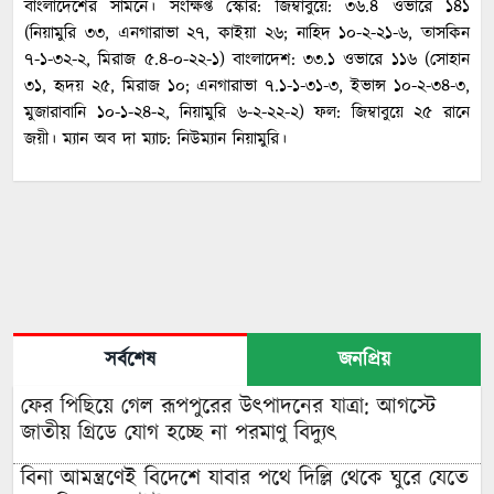
বাংলাদেশের সামনে। সংক্ষিপ্ত স্কোর: জিম্বাবুয়ে: ৩৬.৪ ওভারে ১৪১
(নিয়ামুরি ৩৩, এনগারাভা ২৭, কাইয়া ২৬; নাহিদ ১০-২-২১-৬, তাসকিন
৭-১-৩২-২, মিরাজ ৫.৪-০-২২-১) বাংলাদেশ: ৩৩.১ ওভারে ১১৬ (সোহান
৩১, হৃদয় ২৫, মিরাজ ১০; এনগারাভা ৭.১-১-৩১-৩, ইভান্স ১০-২-৩৪-৩,
মুজারাবানি ১০-১-২৪-২, নিয়ামুরি ৬-২-২২-২) ফল: জিম্বাবুয়ে ২৫ রানে
জয়ী। ম্যান অব দা ম্যাচ: নিউম্যান নিয়ামুরি।
সর্বশেষ
জনপ্রিয়
ফের পিছিয়ে গেল রূপপুরের উৎপাদনের যাত্রা: আগস্টে
জাতীয় গ্রিডে যোগ হচ্ছে না পরমাণু বিদ্যুৎ
বিনা আমন্ত্রণেই বিদেশে যাবার পথে দিল্লি থেকে ঘুরে যেতে