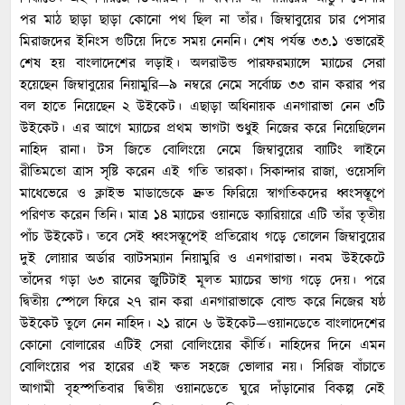
পর মাঠ ছাড়া ছাড়া কোনো পথ ছিল না তাঁর। জিম্বাবুয়ের চার পেসার
মিরাজদের ইনিংস গুটিয়ে দিতে সময় নেননি। শেষ পর্যন্ত ৩৩.১ ওভারেই
শেষ হয় বাংলাদেশের লড়াই। অলরাউন্ড পারফরম্যান্সে ম্যাচের সেরা
হয়েছেন জিম্বাবুয়ের নিয়ামুরি—৯ নম্বরে নেমে সর্বোচ্চ ৩৩ রান করার পর
বল হাতে নিয়েছেন ২ উইকেট। এছাড়া অধিনায়ক এনগারাভা নেন ৩টি
উইকেট। এর আগে ম্যাচের প্রথম ভাগটা শুধুই নিজের করে নিয়েছিলেন
নাহিদ রানা। টস জিতে বোলিংয়ে নেমে জিম্বাবুয়ের ব্যাটিং লাইনে
রীতিমতো ত্রাস সৃষ্টি করেন এই গতি তারকা। সিকান্দার রাজা, ওয়েসলি
মাধেভেরে ও ক্লাইভ মাডান্ডেকে দ্রুত ফিরিয়ে স্বাগতিকদের ধ্বংসস্তূপে
পরিণত করেন তিনি। মাত্র ১৪ ম্যাচের ওয়ানডে ক্যারিয়ারে এটি তাঁর তৃতীয়
পাঁচ উইকেট। তবে সেই ধ্বংসস্তূপেই প্রতিরোধ গড়ে তোলেন জিম্বাবুয়ের
দুই লোয়ার অর্ডার ব্যাটসম্যান নিয়ামুরি ও এনগারাভা। নবম উইকেটে
তাঁদের গড়া ৬৩ রানের জুটিটাই মূলত ম্যাচের ভাগ্য গড়ে দেয়। পরে
দ্বিতীয় স্পেলে ফিরে ২৭ রান করা এনগারাভাকে বোল্ড করে নিজের ষষ্ঠ
উইকেট তুলে নেন নাহিদ। ২১ রানে ৬ উইকেট—ওয়ানডেতে বাংলাদেশের
কোনো বোলারের এটিই সেরা বোলিংয়ের কীর্তি। নাহিদের দিনে এমন
বোলিংয়ের পর হারের এই ক্ষত সহজে ভোলার নয়। সিরিজ বাঁচাতে
আগামী বৃহস্পতিবার দ্বিতীয় ওয়ানডেতে ঘুরে দাঁড়ানোর বিকল্প নেই