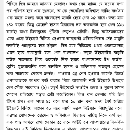
শিবিরে ছিল চনমনে আড্ডার মেজাজ। অথচ সেই ম্যাচই যে কয়েক ঘণ্টা
পর পরিণত হবে এক দুঃস্বপ্নে, তা কে ভেবেছিল! অবিশ্বাস্য ব্যাটিং ব্যর্থতার
এক মহড়া মঞ্চস্থ করে বাংলাদেশ ম্যাচটি হেরে গেল ২৫ রানে। লক্ষ্য মাত্র
১৪২ রানের, কিন্তু মেহেদী হাসান মিরাজের দল অলআউট হয়ে গেল ১১৬
রানেই! অথচ জিম্বাবুয়ের পুঁজিটা দেড়শও ছোঁয়নি। কিন্তু ব্যাটসম্যানদের
একে একে উইকেট বিলিয়ে দেওয়ার আত্মঘাতী প্রতিযোগিতায় সেই মামুলি
লক্ষ্যটাই পাহাড়সম হয়ে দাঁড়াল। তিন ম্যাচ সিরিজের প্রথম ওয়ানডেতেই
এমন হারে ব্যাকফুটে চলে গেল বাংলাদেশ। সবুজ উইকেটের বাড়তি
বাউন্স সামলাতে গিয়ে শুরুতেই দিক হারায় বাংলাদেশের টপ অর্ডার।
ব্লেসিং মুজারাবানির বলে তানজিদ হাসান ও অধিনায়ক নাজমুল হোসেন
শান্ত সাজঘরে ফেরেন দ্রুতই। পাওয়ার প্লে শেষ হওয়ার আগেই রিচার্ড
এনগারাভাকে আপার কাট করতে গিয়ে আত্মঘাতী শটে উইকেট উপহার
দেন সৌম্য সরকারও (৬)। চতুর্থ উইকেটে তাওহিদ হৃদয় ও নুরুল হাসান
সোহান প্রতিরোধ গড়ার চেষ্টা করেছিলেন। কিন্তু রান তোলার গতি ছিল
ভীষণ শ্লথ। এক সময় ৪১ বলে মাত্র ১০ রান করা হৃদয় ধৈর্য হারিয়ে
উইকেট বিলিয়ে আসেন ২০ বছর বয়সী তরুণ নিউম্যান নিয়ামুরির বলে।
এরপর মোসাদ্দেক হোসেন ও অধিনায়ক মিরাজও দায়িত্ব নিতে ব্যর্থ হন।
এক প্রান্ত আগলে রাখা সোহান ৩১ রানে আউট হন আম্পায়ারের বিতর্কিত
সিদ্ধান্তে। এই সিরিজে ডিআরএস না থাকায় আম্পায়ারের আঙুল তোলার