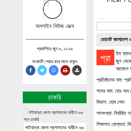
অনলাইন নিউজ ডেক্স
ডোনেট বাংলাদেশ 
প্রকাশিতঃ জুন ৯, ২০২৬
ইম ব্যা
প্রা
জুন থেক
সংবাদটি শেয়ার করে সাথে থাকুন
আবেদন 
প্রতিষ্ঠানের নাম: প্
পদের নাম: হেড অব
চাকরি
বিভাগ: হোম লোন
পদসংখ্যা: নির্ধারিত ন
শিক্ষাগত যোগ্যতা: ব
গাইবান্ধা জেলা প্রশাসনের অধীনে ৬৬