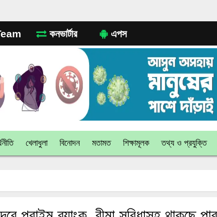
eam
কনভার্টার
এপস
থনীতি
খেলাধুলা
বিনোদন
মতামত
শিক্ষামূলক
তথ্য ও প্রযুক্তি
েবে প্রাইম ব্যাংক, বীমা সুবিধাসহ থাকছে পারফ