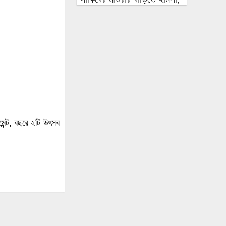
আগুন
৭৭ শতাংশ বেড়েছে সরকারের
ব্যাংকঋণ, লক্ষ্যমাত্রার চেয়ে
৩০ হাজার কোটি টাকা বেশি
অস্ত্রের মুখে প্রবাসীর স্ত্রী থেকে
১০ লাখ টাকা চাঁদাবাজি ও
নিপীড়ন, যুবদলের আহ্বায়ক
গ্রেপ্তার
িমেন্ট, বছরে ২টি উৎসব
চাঁদপুরের মাদকসেবী ভাতিজাকে
তুলে আনতে গিয়ে চাচাকে
পিটিয়ে হত্যা”সড়ক অবরোধ
অর্থাভাবে বন্ধ চিকিৎসার
পথ,দুরারোগ্য রোগে আক্রান্ত
মজিবর
আত্রাইয়ে নানা আয়োজনে