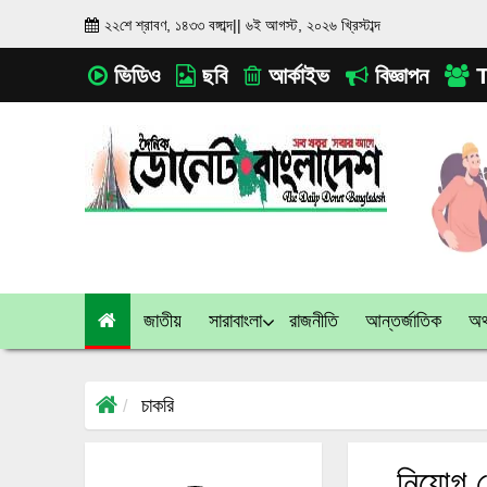
২২শে শ্রাবণ, ১৪৩৩ বঙ্গাব্দ
||
৬ই আগস্ট, ২০২৬ খ্রিস্টাব্দ
ভিডিও
ছবি
আর্কাইভ
বিজ্ঞাপন
T
জাতীয়
সারাবাংলা
রাজনীতি
আন্তর্জাতিক
অর্
চাকরি
নিয়োগ দ