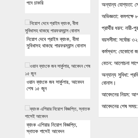
পদে চাকরি
অন্যান্য যোগ্যতা: স
অভিজ্ঞতা: কমপক্ষে 
প্রার্থীর ধরন: নারী-
নিয়োগ দেবে প্রাইম ব্যাংক, বীমা
বয়সসীমা: সর্বোচ্চ ৩
সুবিধাসহ থাকছে পারফরম্যান্স বোনাস
কর্মস্থল: যেকোনো জ
বেতন: আলোচনা সাপে
অন্যান্য সুবিধা: প্রভ
ওয়ান ব্যাংকে জব সার্কুলার, আবেদন
বোনাস।
শেষ ১৫ জুন
আবেদনের নিয়ম: আগ্র
আবেদনের শেষ সময়:
ব্যাংক এশিয়ার নিয়োগ বিজ্ঞপ্তি,
স্নাতক পাসেই আবেদন