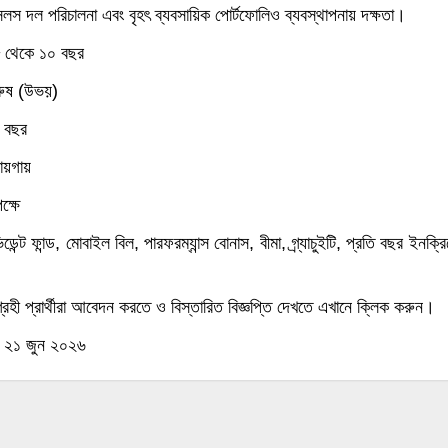
েলস দল পরিচালনা এবং বৃহৎ ব্যবসায়িক পোর্টফোলিও ব্যবস্থাপনায় দক্ষতা।
৮ থেকে ১০ বছর
পুরুষ (উভয়)
২ বছর
ায়গায়
ক্ষে
িডেন্ট ফান্ড, মোবাইল বিল, পারফরম্যান্স বোনাস, বীমা, গ্র্যাচুইটি, প্রতি বছর ইনক্র
হী প্রার্থীরা আবেদন করতে ও বিস্তারিত বিজ্ঞপ্তি দেখতে এখানে ক্লিক করুন।
 ২১ জুন ২০২৬