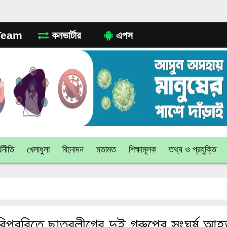
eam
কনভার্টার
এপস
থনীতি
খেলাধুলা
বিনোদন
মতামত
শিক্ষামূলক
তথ্য ও প্রযুক্তি
িপ্রবিতে ছাত্রলীগের দুই গ্রুপের সংঘর্ষ,আ