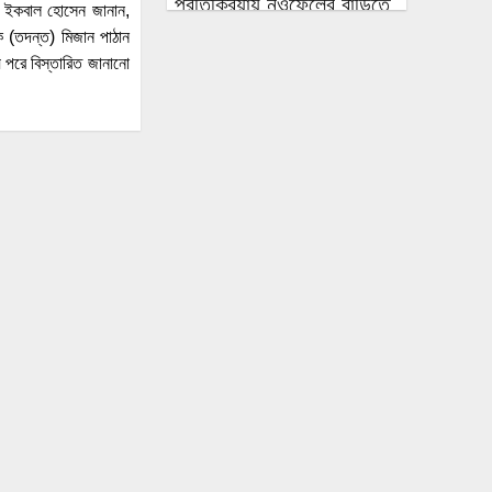
প্রতিক্রিয়ায় নওফেলের বাড়িতে
টর ইকবাল হোসেন জানান,
ককটেল ও অগ্নিসংযোগ
ক (তদন্ত) মিজান পাঠান
পরে বিস্তারিত জানানো
কুটির, মাইক্রো, ক্ষুদ্র ও মাঝারি
শিল্প খাতে ঋণ কমে গেছে,
হুমকিতে কর্মসংস্থান ও প্রবৃদ্ধি
এলএনজি ক্রয়ের অনুমোদন
মিলল ছুটির দিনে বসানো ক্রয়
কমিটির বৈঠকে
পাঁচটি দেশের ওপর রেমিট্যান্সের
৬২ শতাংশ নির্ভরতা, বাড়ছে
কৌশলগত ঝুঁকির শঙ্কা
কওমি মাদ্রাসার শিক্ষার্থী বলৎকার
ফের পিছিয়ে গেল রূপপুরের
উৎপাদনের যাত্রা: আগস্টে
জাতীয় গ্রিডে যোগ হচ্ছে না