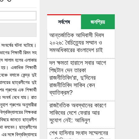
সর্বশেষ
জনপ্রিয়
আন্তর্জাতিক আদিবাসী দিবস
২০২৬: বৈচিত্র্যের সম্মান ও
 ও সংঘর্ষের ঘটনা ঘটেছে।
সমঅধিকারের বাংলাদেশ চাই
াগের শিক্ষার্থী রিমন সহ
ুস সালাম হলের এলাকায়
দল ক্ষমতা হারালে সবার আগে
হয়। একাধিক শিক্ষার্থী
পিছটান দেন তারকা
্চে বসাকে কেন্দ্র দুই
রাজনীতিবিদ’রা, দু’দিনের
যালয়ের ছাত্রলীগের দুই
রাজনীতিবিদ সাকিব কেন
 গ্রুপের এক শিক্ষার্থী
ব্যাতিক্রম?
 সংঘর্ষ বেধে যায়। রাত
রাজনৈতিক অবস্থানের কারণে
হাশ গ্রুপের অনুসারীরা
সাকিবের দেশে ফেরার আর
শ্ববিদ্যালয়ের শিক্ষকরা
সুযোগ নেই: আমিনুল
 বিষয়ে জানতে ছাত্রলীগ
থা বলবেন। ছাত্রলীগের
শেখ হাসিনার সংবাদ সম্মেলনের
এর সঙ্গে বিশ্ববিদ্যালয়ে