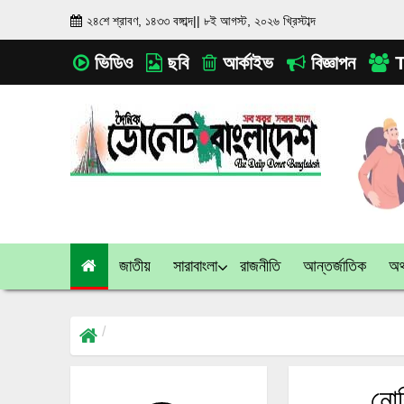
২৪শে শ্রাবণ, ১৪৩৩ বঙ্গাব্দ
||
৮ই আগস্ট, ২০২৬ খ্রিস্টাব্দ
ভিডিও
ছবি
আর্কাইভ
বিজ্ঞাপন
T
জাতীয়
সারাবাংলা
রাজনীতি
আন্তর্জাতিক
অর্
নোব