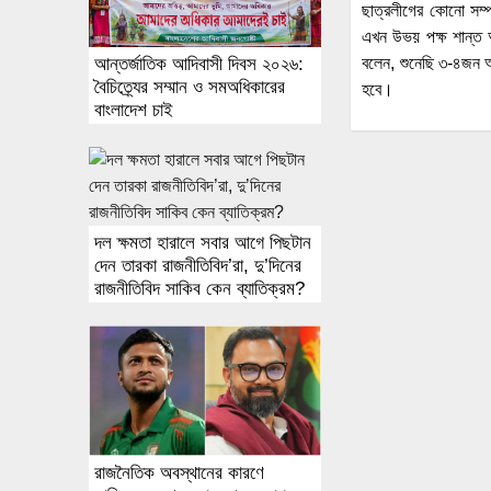
ছাত্রলীগের কোনো সম্প
এখন উভয় পক্ষ শান্ত আ
আন্তর্জাতিক আদিবাসী দিবস ২০২৬:
বলেন, শুনেছি ৩-৪জন 
বৈচিত্র্যের সম্মান ও সমঅধিকারের
হবে।
বাংলাদেশ চাই
দল ক্ষমতা হারালে সবার আগে পিছটান
দেন তারকা রাজনীতিবিদ’রা, দু’দিনের
রাজনীতিবিদ সাকিব কেন ব্যাতিক্রম?
রাজনৈতিক অবস্থানের কারণে