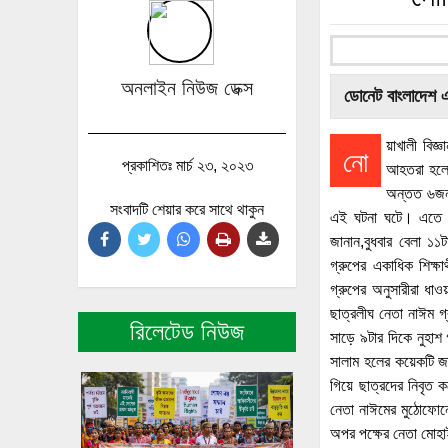
অনলাইন নিউজ ডেক্স
ডোনেট বাংলাদেশ 
য়াখালী বিজ্
নো
প্রকাশিতঃ মার্চ ২৩, ২০২৩
আহতরা হলো,ট
অন্তত ৬জন 
সংবাদটি শেয়ার করে সাথে থাকুন
এই ঘটনা ঘটে। এতে আহত
জানান,বুধবার বেলা ১১ট
গ্রুপের একাধিক শিক্ষ
গ্রুপের অনুসারীরা ধাও
ছাত্রলীঘ নেতা নাঈম গ
রিলেটেড নিউজ
সাড়ে ৯টার দিকে নুহাশ
সালাম হলের কয়েকটি জান
গিয়ে ছাত্রদের নিবৃত 
নেতা নাঈমের মুঠোফোন
অপর পক্ষের নেতা মোহাইম