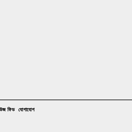
িউজ ফিড
যোগাযোগ