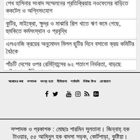
শেখ হাসিনার সংবাদ সম্মেলনের প্রতিক্রিয়ায় নওফেলের বাড়িতে
ককটেল ও অগ্নিসংযোগ
কুটির, মাইক্রো, ক্ষুদ্র ও মাঝারি শিল্প খাতে ঋণ কমে গেছে,
হুমকিতে কর্মসংস্থান ও প্রবৃদ্ধি
এলএনজি ক্রয়ের অনুমোদন মিলল ছুটির দিনে বসানো ক্রয় কমিটির
বৈঠকে
পাঁচটি দেশের ওপর রেমিট্যান্সের ৬২ শতাংশ নির্ভরতা, বাড়ছে
কৌশলগত ঝুঁকির শঙ্কা
আমাদের কথা
সম্পাদক
সদস্য হতে
নীতিমালা
শর্তাবলি
নিউজ ফিড
যোগাযোগ
কওমি মাদ্রাসার শিক্ষার্থী বলৎকার
ফের পিছিয়ে গেল রূপপুরের উৎপাদনের যাত্রা: আগস্টে জাতীয়
গ্রিডে যোগ হচ্ছে না পরমাণু বিদ্যুৎ
বিনা আমন্ত্রণেই বিদেশে যাবার পথে দিল্লি থেকে ঘুরে যেতে
চেয়েছিলেন ড. ইউনূস
সম্পাদক ও প্রকাশক : মোছাঃ শারমিন সুলতানা। জিন্নাহ্ হক
টাওয়ার, ৫৫ আমিনুল হক বাদসা সড়ক, কোর্টপাড়া, কুষ্টিয়া।
১৪ বছরের মধ্যে সর্বনিম্ন বৈদেশিক ঋণের প্রতিশ্রুতি পেল