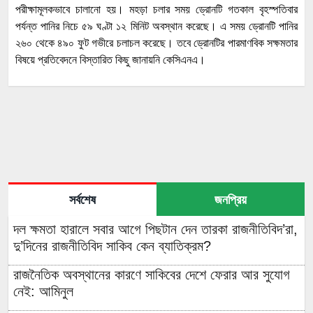
পরীক্ষামূলকভাবে চালানো হয়। মহড়া চলার সময় ড্রোনটি গতকাল বৃহস্পতিবার
পর্যন্ত পানির নিচে ৫৯ ঘণ্টা ১২ মিনিট অবস্থান করেছে। এ সময় ড্রোনটি পানির
২৬০ থেকে ৪৯০ ফুট গভীরে চলাচল করেছে। তবে ড্রোনটির পারমাণবিক সক্ষমতার
বিষয়ে প্রতিবেদনে বিস্তারিত কিছু জানায়নি কেসিএনএ।
সর্বশেষ
জনপ্রিয়
দল ক্ষমতা হারালে সবার আগে পিছটান দেন তারকা রাজনীতিবিদ’রা,
দু’দিনের রাজনীতিবিদ সাকিব কেন ব্যাতিক্রম?
রাজনৈতিক অবস্থানের কারণে সাকিবের দেশে ফেরার আর সুযোগ
নেই: আমিনুল