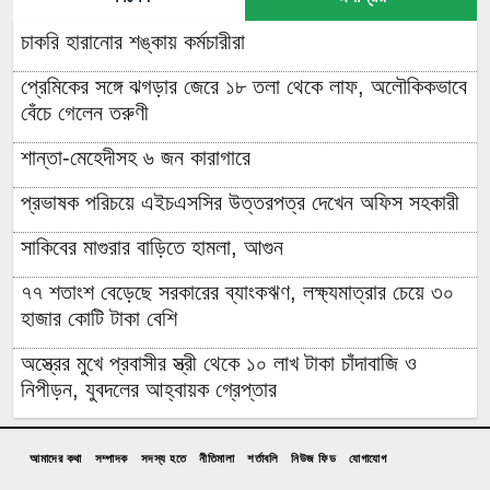
চাকরি হারানোর শঙ্কায় কর্মচারীরা
প্রেমিকের সঙ্গে ঝগড়ার জেরে ১৮ তলা থেকে লাফ, অলৌকিকভাবে
বেঁচে গেলেন তরুণী
শান্তা-মেহেদীসহ ৬ জন কারাগারে
প্রভাষক পরিচয়ে এইচএসসির উত্তরপত্র দেখেন অফিস সহকারী
সাকিবের মাগুরার বাড়িতে হামলা, আগুন
৭৭ শতাংশ বেড়েছে সরকারের ব্যাংকঋণ, লক্ষ্যমাত্রার চেয়ে ৩০
হাজার কোটি টাকা বেশি
অস্ত্রের মুখে প্রবাসীর স্ত্রী থেকে ১০ লাখ টাকা চাঁদাবাজি ও
নিপীড়ন, যুবদলের আহ্বায়ক গ্রেপ্তার
চাঁদপুরের মাদকসেবী ভাতিজাকে তুলে আনতে গিয়ে চাচাকে পিটিয়ে
হত্যা”সড়ক অবরোধ
আমাদের কথা
সম্পাদক
সদস্য হতে
নীতিমালা
শর্তাবলি
নিউজ ফিড
যোগাযোগ