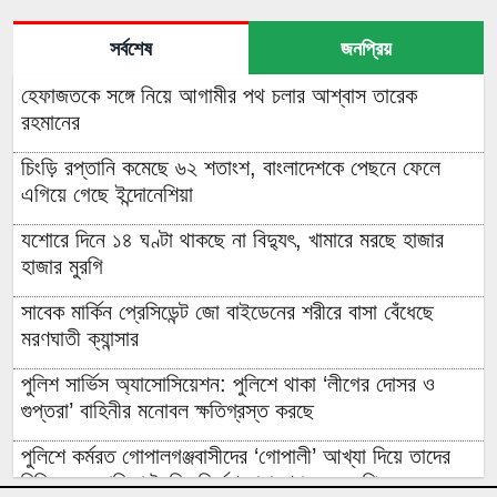
সর্বশেষ
জনপ্রিয়
হেফাজতকে সঙ্গে নিয়ে আগামীর পথ চলার আশ্বাস তারেক
রহমানের
চিংড়ি রপ্তানি কমেছে ৬২ শতাংশ, বাংলাদেশকে পেছনে ফেলে
এগিয়ে গেছে ইন্দোনেশিয়া
যশোরে দিনে ১৪ ঘণ্টা থাকছে না বিদ্যুৎ, খামারে মরছে হাজার
হাজার মুরগি
সাবেক মার্কিন প্রেসিডেন্ট জো বাইডেনের শরীরে বাসা বেঁধেছে
মরণঘাতী ক্যান্সার
পুলিশ সার্ভিস অ্যাসোসিয়েশন: পুলিশে থাকা ‘লীগের দোসর ও
গুপ্তরা’ বাহিনীর মনোবল ক্ষতিগ্রস্ত করছে
পুলিশে কর্মরত গোপালগঞ্জবাসীদের ‘গোপালী’ আখ্যা দিয়ে তাদের
চিহ্নিত ও তালিকা তৈরির নির্দেশ নারায়ণগঞ্জের এমপির