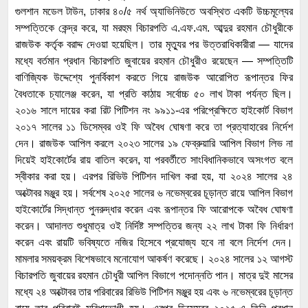
গুলশান মডেল টাউন, ঢাকার ৪০/৫ নর্থ অ্যাভিনিউতে অবস্থিত একটি উচ্চমূল্যের
সম্পত্তিকে কেন্দ্র করে, যা মরহুম বিচারপতি এ.এফ.এম. আব্দুর রহমান চৌধুরীকে
রাজউক কর্তৃক বরাদ্দ দেওয়া হয়েছিল। তার মৃত্যুর পর উত্তরাধিকারীরা — যাদের
মধ্যে বর্তমান প্রধান বিচারপতি জুবায়ের রহমান চৌধুরীও রয়েছেন — সম্পত্তিটি
বাণিজ্যিক উদ্দেশ্যে পুনর্বিকাশ করতে গিয়ে রাজউক আরোপিত রূপান্তর ফির
বৈধতাকে চ্যালেঞ্জ করেন, যা প্রতি কাঠায় সর্বোচ্চ ৫০ লাখ টাকা পর্যন্ত ছিল।
২০১৬ সালে দায়ের করা রিট পিটিশন নং ৯৯১১-এর পরিপ্রেক্ষিতে হাইকোর্ট বিভাগ
২০১৭ সালের ১১ ডিসেম্বর ওই ফি অবৈধ ঘোষণা করে তা প্রত্যাহারের নির্দেশ
দেন। রাজউক আপিল করলে ২০২৩ সালের ১৯ ফেব্রুয়ারি আপিল বিভাগ লিভ না
দিয়েই হাইকোর্টের রায় বাতিল করেন, যা পরবর্তীতে সাংবিধানিকভাবে অসংগত বলে
স্বীকার করা হয়। এরপর রিভিউ পিটিশন দাখিল করা হয়, যা ২০২৪ সালের ২৪
অক্টোবর মঞ্জুর হয়। সর্বশেষ ২০২৫ সালের ৬ নভেম্বরের চূড়ান্ত রায়ে আপিল বিভাগ
হাইকোর্টের সিদ্ধান্ত পুনরুদ্ধার করেন এবং রূপান্তর ফি আরোপকে অবৈধ ঘোষণা
করেন। আদালত শুধুমাত্র ওই নির্দিষ্ট সম্পত্তির জন্য ২২ লাখ টাকা ফি নির্ধারণ
করেন এবং রায়টি ভবিষ্যতে নজির হিসেবে প্রযোজ্য হবে না বলে নির্দেশ দেন।
মামলার সময়ক্রম বিশেষভাবে মনোযোগ আকর্ষণ করেছে। ২০২৪ সালের ১২ আগস্ট
বিচারপতি জুবায়ের রহমান চৌধুরী আপিল বিভাগে পদোন্নতি পান। মাত্র দুই মাসের
মধ্যে ২৪ অক্টোবর তার পরিবারের রিভিউ পিটিশন মঞ্জুর হয় এবং ৬ নভেম্বরের চূড়ান্ত