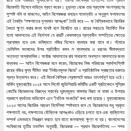
রায়ে তার পরিবারই সুবিধাভোগী হয়। এরপর ডিসেম্বর ২০২৫-এ তিনি প্রধান
বিচারপতি হিসেবে দায়িত্ব গ্রহণ করেন। চূড়ান্ত বেঞ্চে তার প্রত্যক্ষ অংশগ্রহণের
সুস্পষ্ট নথি না থাকলেও, আইন বিশেষজ্ঞরা বলছেন পদোন্নতি ও অনুকূল ফলাফলের
এই নৈকট্য “পক্ষপাতের দৃশ্যমান আশঙ্কা” তৈরি করে — যা বৈশ্বিকভাবে বিচারিক
বৈধতা ক্ষুণ্ণ করার জন্য যথেষ্ট বলে বিবেচিত হয়। রায়ের সবচেয়ে বিতর্কিত দিক
হলো আদালতের এই নির্দেশনা যে রায়টি কেবলমাত্র প্রশ্নাধীন সম্পত্তির ক্ষেত্রে
প্রযোজ্য হবে এবং ভবিষ্যতে নজির হিসেবে ব্যবহার করা যাবে না। স্ট্যারে
ডেসিসিস মতবাদের উপর প্রতিষ্ঠিত কমন ল ব্যবস্থায় এ ধরনের সীমাবদ্ধতা
অত্যন্ত অস্বাভাবিক। সর্বোচ্চ আদালতের রায় সাধারণত অধস্তন আদালতের জন্য
বাধ্যকর — আইন বিশেষজ্ঞরা মনে করেন, বিচারকের নিজ পরিবারের স্বার্থসংশ্লিষ্ট
রায়ের নজির মূল্য সীমিত করা “নির্বাচনমূলক বিচার” ও প্রাতিষ্ঠানিক স্বচ্ছতার গুরুতর
প্রশ্ন উত্থাপন করে। এই বিতর্ক বৈশ্বিক প্রেক্ষাপটে আরও তাৎপর্যপূর্ণ হয়ে ওঠে।
মার্কিন যুক্তরাষ্ট্রে ২০২৪ সালে সিনেট জুডিশিয়ারি কমিটির একটি প্রতিবেদনে সুপ্রিম
কোর্টের বিচারকদের বিরুদ্ধে স্বার্থের দ্বন্দ্বযুক্ত মামলায় বিরত না থাকা ও উপহার
প্রকাশে ব্যর্থতার অভিযোগ এনে “নৈতিক সংকটের” কথা বলা হয়েছে। যুক্তরাজ্যের
২০২৩ সালের বিচারিক আচরণ নির্দেশিকা স্পষ্টভাবে বলে যে বিচারকদের শুধু প্রকৃত
পক্ষপাতই নয়, পক্ষপাতের যৌক্তিক আশঙ্কাও এড়িয়ে চলতে হবে এবং ব্যক্তিগত
সম্পর্ক এমনভাবে নিয়ন্ত্রণ করতে হবে যাতে জনআস্থা ক্ষুণ্ণ না হয়। বাংলাদেশের
সংবিধানের তৃতীয় তফসিল অনুযায়ী, বিচারকরা — প্রধান বিচারপতিসহ — শপথ