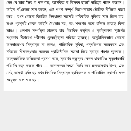
নেন যে তারা “ভয় বা পক্ষপাত, আসক্তি বা বিদ্বেষ ছাড়া” দায়িত্ব পালন করবেন।
আইন পণ্ডিতরা মনে করেন, এই শপথ সম্পূর্ণ নিরপেক্ষতার মৌলিক নীতিকে ধারণ
করে। যখন কোনো বিচারিক সিদ্ধান্ত সরাসরি পারিবারিক সুবিধার সঙ্গে মিলে যায়,
তখন প্রশ্নটি কেবল আইনি বৈধতার নয়, বরং শপথের আত্মা রক্ষিত হয়েছে কিনা
তারও। গুলশান সম্পত্তি মামলার রায় বিচারিক কর্তৃত্ব ও ব্যক্তিগত স্বার্থের
মধ্যকার সীমারেখা পরীক্ষার কেন্দ্রবিন্দুতে পরিণত হয়েছে। আনুষ্ঠানিকভাবে কোনো
অসদাচরণের সিদ্ধান্ত না হলেও, পারিবারিক সুবিধা, পদ্ধতিগত সময়ক্রম এবং
নজিরের সীমাবদ্ধতার সমন্বয় প্রাতিষ্ঠানিক সততা নিয়ে ন্যায্য প্রশ্ন তুলেছে।
আন্তর্জাতিক অভিজ্ঞতা প্রমাণ করে, স্বার্থের দ্বন্দ্বের কেবল ধারণাটিও সুদূরপ্রসারী
পরিণতি বহন করতে পারে — আদালতের বৈধতা নির্ভর করে জনআস্থার উপর, এবং
সেই আস্থা দুর্বল হয় যখন বিচারিক সিদ্ধান্ত ব্যক্তিগত বা পারিবারিক স্বার্থের সঙ্গে
সংযুক্ত বলে মনে হয়।