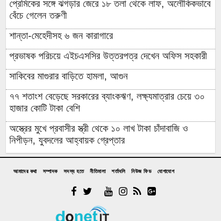
প্রেমিকের সঙ্গে ঝগড়ার জেরে ১৮ তলা থেকে লাফ, অলৌকিকভাবে
বেঁচে গেলেন তরুণী
শান্তা-মেহেদীসহ ৬ জন কারাগারে
প্রভাষক পরিচয়ে এইচএসসির উত্তরপত্র দেখেন অফিস সহকারী
সাকিবের মাগুরার বাড়িতে হামলা, আগুন
৭৭ শতাংশ বেড়েছে সরকারের ব্যাংকঋণ, লক্ষ্যমাত্রার চেয়ে ৩০
হাজার কোটি টাকা বেশি
অস্ত্রের মুখে প্রবাসীর স্ত্রী থেকে ১০ লাখ টাকা চাঁদাবাজি ও
নিপীড়ন, যুবদলের আহ্বায়ক গ্রেপ্তার
চাঁদপুরের মাদকসেবী ভাতিজাকে তুলে আনতে গিয়ে চাচাকে পিটিয়ে
হত্যা”সড়ক অবরোধ
আমাদের কথা
সম্পাদক
সদস্য হতে
নীতিমালা
শর্তাবলি
নিউজ ফিড
যোগাযোগ
অর্থাভাবে বন্ধ চিকিৎসার পথ,দুরারোগ্য রোগে আক্রান্ত মজিবর
আত্রাইয়ে নানা আয়োজনে গণঅভ্যুত্থান দিবস পালন