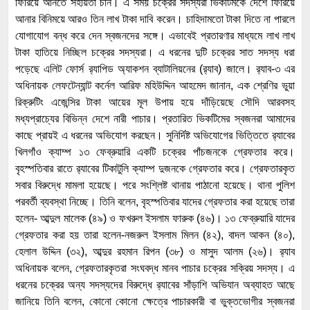
ফিরিয়ে আনতে সহায়তা চান। এ সময় চক্রের সদস্যরা ভিকটিমকে দেশে ফিরিয়ে
আনার বিনিময়ে আরও তিন লাখ টাকা দাবি করেন। চাহিদামতো টাকা দিতে না পারলে
যোগাযোগ বন্ধ করে দেন স্বজনদের সঙ্গে। এভাবেই প্রতারণার মাধ্যমে লাখ লাখ
টাকা হাতিয়ে নিচ্ছিল চক্রের সদস্যরা। এ ধরনের দুটি চক্রের সাত সদস্য ধরা
পড়েছে এলিট ফোর্স র‌্যাপিড অ্যাকশন ব্যাটালিয়নের (র‌্যাব) জালে। র‌্যাব-৩ এর
অধিনায়ক লেফটেন্যান্ট কর্নেল আরিফ মহিউদ্দিন আহমেদ জানান, এক শ্রেণির ভুয়া
রিক্রুটিং এজেন্সির টাকা আয়ের মূল উপায় হয়ে দাঁড়িয়েছে সৌদি আরবসহ
মধ্যপ্রাচ্যের বিভিন্ন দেশে নারী পাচার। প্রতারিত ভিকটিমের স্বজনরা আমাদের
কাছে প্রায়ই এ ধরনের অভিযোগ করছেন। সুনির্দিষ্ট অভিযোগের ভিত্তিতে র‌্যাবের
খিলগাঁও ক্যাম্প ১৩ ফেব্রুয়ারি একটি চক্রের পাঁচজনকে গ্রেফতার করে।
বৃহস্পতিবার রাতে র‌্যাবের টিকাটুলি ক্যাম্প দুজনকে গ্রেফতার করে। গ্রেফতারকৃত
সবার বিরুদ্ধে মামলা হয়েছে। পরে সংশ্লিষ্ট থানায় পাঠানো হয়েছে। থানা পুলিশ
পরবর্তী ব্যবস্থা নিচ্ছে। তিনি বলেন, বৃহস্পতিবার যাদের গ্রেফতার করা হয়েছে তারা
হলেন- আব্দুল মালেক (৪৯) ও ফখরুল ইসলাম ফারুক (৪৬)। ১৩ ফেব্রুয়ারি যাদের
গ্রেফতার করা হয় তারা হলেন-নজরুল ইসলাম মিলন (৪২), বাদল আকন (৪০),
হেলাল উদ্দিন (৩২), আব্দুর রহমান রিপন (৩৮) ও মাসুদ আলম (২৬)। র‌্যাব
অধিনায়ক বলেন, গ্রেফতারকৃতরা সংঘবদ্ধ মানব পাচার চক্রের সক্রিয় সদস্য। এ
ধরনের চক্রের অন্য সদস্যদের বিরুদ্ধে র‌্যাবের সাঁড়াশি অভিযান অব্যাহত আছে
জানিয়ে তিনি বলেন, কোনো কোনো ক্ষেত্রে পাচারকারী বা ভুক্তভোগীর স্বজনরা