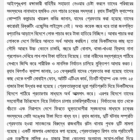
আইনশৃঙ্খলা রক্ষাকারী বাহিনীর সহায়তা নেওয়ার চেষ্টা করলে তাদের পরিবারের
সদস্যদের নানাভাবে হুমকিও দেন পাচার চক্রের সদস্যরা। র‌্যাব টিকাটুলি ক্যাম্পের
কোম্পানি কমান্ডার খায়রুল কবির জানান, যাদের গ্রেফতার করা হয়েছে তাদের
কারোরই রিক্রুটিং এজেন্সির লাইসেন্স নেই। অথচ কয়েক বছর ধরে তারা জনশক্তি
রপ্তানির আড়ালে বিদেশে লোক পাচার করে টাকা হাতিয়ে নিচ্ছিল। আবার পাচার করা
লোককে দেশে ফিরিয়ে আনতে অর্থ আদায় করছিল। তারা ভিকটিমদের কাছ হতে
সৌদি আরবে উচ্চ বেতনে চাকরি, বছরে দুটি বোনাস, থাকা-খাওয়া ফ্রিসহ নানা
প্রলোভন দেখিয়ে লাখ লাখ টাকা হাতিয়ে নিয়েছে। তারা নারীদের মধ্যপ্রাচ্যে পাঠিয়ে
সেখানে জিম্মি করে শারীরিক ও মানসিক নির্যাতন চালিয়ে মুক্তিপণ আদায় করত।
র‌্যাব খিলগাঁও ক্যাম্প জানায়, ১৩ ফেব্রুয়ারি যাদের গ্রেফতার করা হয়েছে তাদের
কাছ থেকে দশটি মোবাইল ফোন, আটটি এটিএম কার্ড, তিনটি স্ট্যাম্প এবং নগদ ২৫
হাজার টাকা উদ্ধার করা হয়েছে। গ্রেফতারকৃতরা ভুয়া প্রতিশ্রুতি দিয়ে ভিকটিমদের
বিদেশে পাঠিয়ে প্রতারণার মাধ্যমে অর্থ আত্মসাৎ করে। এরপর বিদেশে তাদের
সহযোগীরা টর্চারসেলে নিয়ে নির্যাতন চালায় চাকরিপ্রার্থীদের। নির্যাতনের হাত থেকে
বাঁচতে এবং নিরাপদে দেশে ফিরতে ভুক্তভোগীরা স্বজনদের মাধ্যমে চক্রের
সদস্যদের মোটা অঙ্কের টাকা দিতে বাধ্য হন। র‌্যাব জানায়, দুটি ঘটনায় সম্প্রতি
গ্রেফতার হওয়া সাতজনের বিরুদ্ধে রাজধানীর পল্টন থানায় পৃথক দুটি মামলা
হয়েছে। একটি মামলার এজাহারে বলা হয়েছে, গ্রেফতারকৃত রিপন তার প্রতিবেশী
এক তরুণীকে মাসিক ৫০ হাজার টাকা বেতনসহ অন্যান্য সুযোগ-সুবিধা দিয়ে