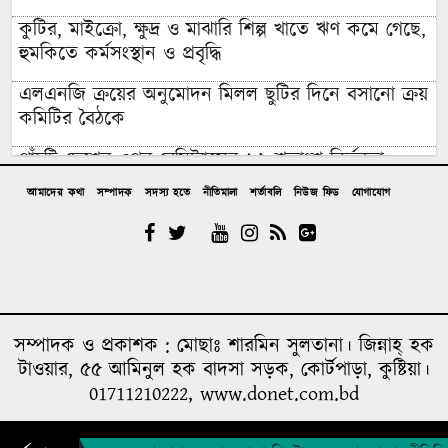
কুটির, মাইক্রো, ক্ষুদ্র ও মাঝারি শিল্প খাতে ঋণ কমে গেছে,
হুমকিতে কর্মসংস্থান ও প্রবৃদ্ধি
এলএনজি ক্রয়ের অনুমোদন মিলল ছুটির দিনে বসানো ক্রয়
কমিটির বৈঠকে
পাঁচটি দেশের ওপর রেমিট্যান্সের ৬২ শতাংশ নির্ভরতা,
বাড়ছে কৌশলগত ঝুঁকির শঙ্কা
আমাদের কথা
সম্পাদক
সদস্য হতে
নীতিমালা
শর্তাবলি
নিউজ ফিড
যোগাযোগ
কওমি মাদ্রাসার শিক্ষার্থী বলৎকার
ফের পিছিয়ে গেল রূপপুরের উৎপাদনের যাত্রা: আগস্টে
জাতীয় গ্রিডে যোগ হচ্ছে না পরমাণু বিদ্যুৎ
বিনা আমন্ত্রণেই বিদেশে যাবার পথে দিল্লি থেকে ঘুরে যেতে
সম্পাদক ও প্রকাশক : মোছাঃ শারমিন সুলতানা। জিন্নাহ্ হক
চেয়েছিলেন ড. ইউনূস
টাওয়ার, ৫৫ আমিনুল হক বাদসা সড়ক, কোর্টপাড়া, কুষ্টিয়া।
01711210222, www.donet.com.bd
১৪ বছরের মধ্যে সর্বনিম্ন বৈদেশিক ঋণের প্রতিশ্রুতি পেল
বাংলাদেশ, উল্টো সর্বোচ্চ ঋণ পরিশোধের চাপ