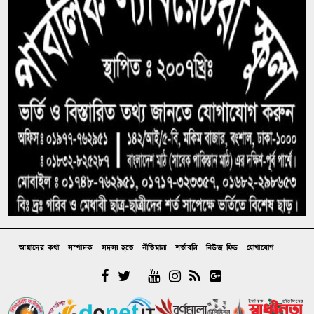
দল ক্ষমতা হারালে সবার আগে পিছটান দেন তারকা
রাজনীতিবিদ’রা, দু’দিনের রাজনীতিবিদ সাকিব কেন
ব্যাতিক্রম?
রাজনৈতিক অবস্থানের কারণে সাকিবের দেশে ফেরার আর
সুযোগ নেই: আমিনুল
শেখ হাসিনার সংবাদ সম্মেলনের প্রতিক্রিয়ায় নওফেলের
বাড়িতে ককটেল ও অগ্নিসংযোগ
কুটির, মাইক্রো, ক্ষুদ্র ও মাঝারি শিল্প খাতে ঋণ কমে গেছে,
হুমকিতে কর্মসংস্থান ও প্রবৃদ্ধি
আমাদের কথা
সম্পাদক
সদস্য হতে
নীতিমালা
শর্তাবলি
নিউজ ফিড
যোগাযোগ