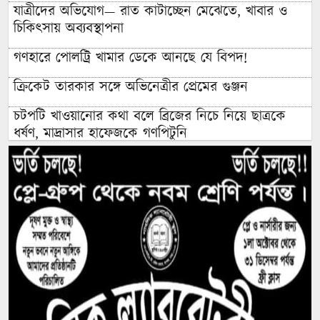
যাত্রীদের অভিযোগ— রাত কাটাচ্ছেন মেঝেতে, খাবার ও
চিকিৎসায় অব্যবস্থাপনা
গণহারে পোলট্রি খামার ডেকে আনছে যে বিপদ!
ক্রিকেট তারকার সঙ্গে অভিনেত্রীর প্রেমের গুঞ্জন
চটপটি খাওয়ানোর কথা বলে ব্রিজের নিচে নিয়ে ছাত্রকে
ধর্ষণ, মাদ্রাসার হাফেজকে গণপিটুনি
যুবলীগ নেতার বাড়িতে হামলা-লুটপাটে গিয়ে জনতার
প্রতিরোধে হাত খোয়ানো বিএনপি নেতা কীভাবে ‘জুলাই
যোদ্ধা’?
রাশেদ: জুলাইর সঙ্গে প্রথম বেইমানি করেন জামায়াত
আমির, ক্ষমতায় যেতে অন্যায়, মিথ্যাচার ও মোনাফেকি
করেছেন
আন্তর্জাতিক আদিবাসী দিবস ২০২৬: বৈচিত্র্যের সম্মান ও
সমঅধিকারের বাংলাদেশ চাই