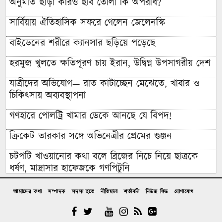
অনুমতি ছাড়া কারও ছবি তোলা কি অপরাধ?
সার্বিয়ায় ঐতিহাসিক সফরে গেলেন জেলেনস্কি
বাইডেনের শরীরে ক্যানসার ছড়িয়ে পড়েছে
হরমুজ খুলতে ক্ষতিপূরণ চায় ইরান, উদ্বিগ্ন উপসাগরীয় দেশ
যাত্রীদের অভিযোগ— রাত কাটাচ্ছেন মেঝেতে, খাবার ও
চিকিৎসায় অব্যবস্থাপনা
গণহারে পোলট্রি খামার ডেকে আনছে যে বিপদ!
ক্রিকেট তারকার সঙ্গে অভিনেত্রীর প্রেমের গুঞ্জন
চটপটি খাওয়ানোর কথা বলে ব্রিজের নিচে নিয়ে ছাত্রকে
ধর্ষণ, মাদ্রাসার হাফেজকে গণপিটুনি
যুবলীগ নেতার বাড়িতে হামলা-লুটপাটে গিয়ে জনতার
আমাদের কথা
সম্পাদক
সদস্য হতে
নীতিমালা
শর্তাবলি
নিউজ ফিড
যোগাযোগ
প্রতিরোধে হাত খোয়ানো বিএনপি নেতা কীভাবে ‘জুলাই
যোদ্ধা’?