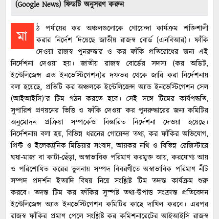
(Google News) ফিডটি অনুসরণ করুন
ঠ পর্যায়ের কর অঞ্চলগুলোকে গোয়েন্দা কার্যক্রম শক্তিশালী
মা
করার নির্দেশ দিয়েছে জাতীয় রাজস্ব বোর্ড (এনবিআর)। ফাঁকি
দেওয়া রাজস্ব পুনরুদ্ধার ও কর ফাঁকি প্রতিরোধের জন্য এই
নির্দেশনা দেওয়া হয়। জাতীয় রাজস্ব বোর্ডের সদস্য (কর অডিট,
ইন্টেলিজেন্স এন্ড ইনভেস্টিগেশন)র দফতর থেকে জারি করা নির্দেশনায়
বলা হয়েছে, প্রতিটি কর অঞ্চলকে ইন্টেলিজেন্স অ্যান্ড ইনভেস্টিগেশন সেল
(আইআইসি)’র টিম গঠন করতে হবে। সেই সঙ্গে টিমের কার্যপদ্ধতি,
সুপারিশ প্রণয়নের ভিত্তি ও ফাঁকি দেওয়া কর পুনরুদ্ধারের জন্য কমিটির
অনুমোদন প্রক্রিয়া সম্পর্কেও বিস্তারিত নির্দেশনা দেওয়া হয়েছে।
নির্দেশনায় বলা হয়, বিভিন্ন ধরনের গোয়েন্দা তথ্য, কর ফাঁকির অভিযোগ,
প্রিন্ট ও ইলেকট্রনিক মিডিয়ার সংবাদ, আয়কর নথি ও বিভিন্ন রেজিস্টারে
ঘষা-মাজা বা কাটা-ছেঁড়া, অস্বাভাবিক পরিমাণ করমুক্ত আয়, করযোগ্য আয়
ও পরিশোধিত করের তুলনায় সম্পদ বিবরণীতে অস্বাভাবিক পরিমাণ নীট
সম্পদ প্রদর্শন ইত্যাদি বিষয় নিয়ে সংশ্লিষ্ট টিম তদন্ত কার্যক্রম শুরু
করবে। তদন্ত টিম কর ফাঁকির সুস্পষ্ট তথ্য-উপাত্ত সংক্রান্ত প্রতিবেদন
ইন্টেলিজেন্স অ্যান্ড ইনভেস্টিগেশন কমিটির কাছে দাখিল করবে। এরপর
রাজস্ব ফাঁকির প্রমাণ পেলে সংশ্লিষ্ট কর কমিশনারেটের আইআইসি রাজস্ব