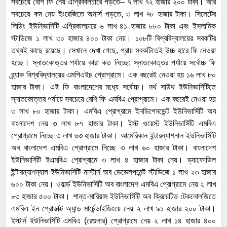
সবচেয়ে বেশি ফি নেয় এগ্রিকালচারে পড়তে– ৭ লাখ ৭২ হাজার ২০০ টাকা। আর
সবচেয়ে কম নেয় ইংরেজিতে অনার্স পড়তে, ৩ লাখ ৭৮ হাজার টাকা। সিলেটের
লিডিং ইউনিভার্সিটি এগ্রিকালচারে ৬ লাখ ৪১ হাজার ৮৮০ টাকা এবং ইসলামিক
স্টাডিজে ১ লাখ ৩০ হাজার ৪০০ টাকা নেয়। ১০৮টি বিশ্ববিদ্যালয়ের সবকটির
তথ্যই কাছে রয়েছে। সেখানে দেখা গেছে, প্রায় সবকটিতেই উচ্চ হারে ফি নেওয়া
হচ্ছে। স্নাতকোত্তর পর্যায়ে কারা কত নিচ্ছে: স্নাতকোত্তর পর্যায়ে সর্বোচ্চ ফি
ব্র্যাক বিশ্ববিদ্যালয়ের এমপিএইচ প্রোগ্রামে। এক বছরেই নেওয়া হয় ১৬ লাখ ৮০
হাজার টাকা। এই ফি বাংলাদেশের মধ্যে সর্বোচ্চ। নর্থ সাউথ ইউনিভার্সিটিতে
স্নাতকোত্তর পর্যায়ে সবচেয়ে বেশি ফি এমবিএ প্রোগ্রামে। এক বছরেই নেওয়া হয়
৩ লাখ ৮০ হাজার টাকা। এমবিএ প্রোগ্রামে ইনডিপেনডেন্ট ইউনিভার্সিটি অব
বাংলাদেশ নেয় ৩ লাখ ৮৭ হাজার টাকা। ইস্ট ওয়েস্ট ইউনিভার্সিটি এমবিএ
প্রোগ্রামে নিচ্ছে ৩ লাখ ৬৩ হাজার টাকা। আমেরিকান ইন্টারন্যাশনাল ইউনিভার্সিটি
অব বাংলাদেশ এমবিএ প্রোগ্রামে নিচ্ছে ৩ লাখ ৬০ হাজার টাকা। বাংলাদেশ
ইউনিভার্সিটি ইএমবিএ প্রোগ্রামে ৩ লাখ ৪ হাজার টাকা নেয়। ড্যাফোডিল
ইন্টারন্যাশন্যাল ইউনিভার্সিটি মাস্টার্স অব ডেভেলপমেন্ট স্টাডিজে ১ লাখ ২৩ হাজার
৬০০ টাকা নেয়। ওয়ার্ল্ড ইউনিভার্সিটি অব বাংলাদেশ এমবিএ প্রোগ্রামে নেয় ২ লাখ
৮৩ হাজার ৫০০ টাকা। শান্ত-মারিয়াম ইউনিভার্সিটি অব ক্রিয়েটিভ টেকনোলজিতে
এমবিএ ইন প্রোডাক্ট অ্যান্ড মার্চেন্ডাইজিংয়ে নেয় ২ লাখ ৯১ হাজার ২০০ টাকা।
ইস্টার্ন ইউনিভার্সিটি এমবিএ (রেগুলার) প্রোগ্রামে নেয় ২ লাখ ১৪ হাজার ৪০০