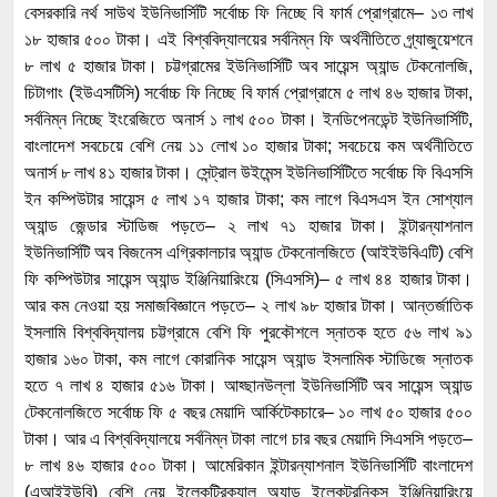
বেসরকারি নর্থ সাউথ ইউনিভার্সিটি সর্বোচ্চ ফি নিচ্ছে বি ফার্ম প্রোগ্রামে– ১৩ লাখ
১৮ হাজার ৫০০ টাকা। এই বিশ্ববিদ্যালয়ের সর্বনিম্ন ফি অর্থনীতিতে গ্র্যাজুয়েশনে
৮ লাখ ৫ হাজার টাকা। চট্টগ্রামের ইউনিভার্সিটি অব সায়েন্স অ্যান্ড টেকনোলজি,
চিটাগাং (ইউএসটিসি) সর্বোচ্চ ফি নিচ্ছে বি ফার্ম প্রোগ্রামে ৫ লাখ ৪৬ হাজার টাকা,
সর্বনিম্ন নিচ্ছে ইংরেজিতে অনার্স ১ লাখ ৫০০ টাকা। ইনডিপেনডেন্ট ইউনিভার্সিটি,
বাংলাদেশ সবচেয়ে বেশি নেয় ১১ লোখ ১০ হাজার টাকা; সবচেয়ে কম অর্থনীতিতে
অনার্স ৮ লাখ ৪১ হাজার টাকা। সেন্ট্রাল উইমেন্স ইউনিভার্সিটিতে সর্বোচ্চ ফি বিএসসি
ইন কম্পিউটার সায়েন্স ৫ লাখ ১৭ হাজার টাকা; কম লাগে বিএসএস ইন সোশ্যাল
অ্যান্ড জেন্ডার স্টাডিজ পড়তে– ২ লাখ ৭১ হাজার টাকা। ইন্টারন্যাশনাল
ইউনিভার্সিটি অব বিজনেস এগ্রিকালচার অ্যান্ড টেকনোলজিতে (আইইউবিএটি) বেশি
ফি কম্পিউটার সায়েন্স অ্যান্ড ইঞ্জিনিয়ারিংয়ে (সিএসসি)– ৫ লাখ ৪৪ হাজার টাকা।
আর কম নেওয়া হয় সমাজবিজ্ঞানে পড়তে– ২ লাখ ৯৮ হাজার টাকা। আন্তর্জাতিক
ইসলামি বিশ্ববিদ্যালয় চট্টগ্রামে বেশি ফি পুরকৌশলে স্নাতক হতে ৫৬ লাখ ৯১
হাজার ১৬০ টাকা, কম লাগে কোরানিক সায়েন্স অ্যান্ড ইসলামিক স্টাডিজে স্নাতক
হতে ৭ লাখ ৪ হাজার ৫১৬ টাকা। আহ্ছানউল্লা ইউনিভার্সিটি অব সায়েন্স অ্যান্ড
টেকনোলজিতে সর্বোচ্চ ফি ৫ বছর মেয়াদি আর্কিটেকচারে– ১০ লাখ ৫০ হাজার ৫০০
টাকা। আর এ বিশ্ববিদ্যালয়ে সর্বনিম্ন টাকা লাগে চার বছর মেয়াদি সিএসসি পড়তে–
৮ লাখ ৪৬ হাজার ৫০০ টাকা। আমেরিকান ইন্টারন্যাশনাল ইউনিভার্সিটি বাংলাদেশ
(এআইইউবি) বেশি নেয় ইলেকট্রিক্যাল অ্যান্ড ইলেকট্রনিকস ইঞ্জিনিয়ারিংয়ে