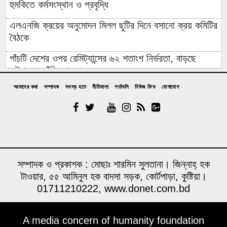
হুমকিতে কর্মসংস্থান ও প্রবৃদ্ধি
এলএনজি ক্রয়ের অনুমোদন মিলল ছুটির দিনে বসানো ক্রয় কমিটির
বৈঠকে
পাঁচটি দেশের ওপর রেমিট্যান্সের ৬২ শতাংশ নির্ভরতা, বাড়ছে
কৌশলগত ঝুঁকির শঙ্কা
আমাদের কথা
সম্পাদক
সদস্য হতে
নীতিমালা
শর্তাবলি
নিউজ ফিড
যোগাযোগ
কওমি মাদ্রাসার শিক্ষার্থী বলৎকার
ফের পিছিয়ে গেল রূপপুরের উৎপাদনের যাত্রা: আগস্টে জাতীয়
গ্রিডে যোগ হচ্ছে না পরমাণু বিদ্যুৎ
বিনা আমন্ত্রণেই বিদেশে যাবার পথে দিল্লি থেকে ঘুরে যেতে
চেয়েছিলেন ড. ইউনূস
সম্পাদক ও প্রকাশক : মোছাঃ শারমিন সুলতানা। জিন্নাহ্ হক
টাওয়ার, ৫৫ আমিনুল হক বাদসা সড়ক, কোর্টপাড়া, কুষ্টিয়া।
১৪ বছরের মধ্যে সর্বনিম্ন বৈদেশিক ঋণের প্রতিশ্রুতি পেল
01711210222, www.donet.com.bd
বাংলাদেশ, উল্টো সর্বোচ্চ ঋণ পরিশোধের চাপ
উদ্বোধনের আগেই ধসে পড়ল পৌনে ৩ কোটি টাকার সড়ক, বাঁশ-
A media concern of humanity foundation
বালুর বস্তায় ঠেকা!