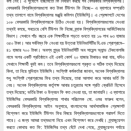
বলা নেই। এ সুযোগে ইচ্ছামতো ফি নির্ধারণ করছে সব বেসরকারি বিশ্ববিদ্যালয়।
বেসরকারি বিশ্ববিদ্যালয়গুলো কত টাকা টিউশন ফি নিচ্ছে– এ ব্যাপারে সম্প্রতি
তথ্য তালাশে নামে বিশ্ববিদ্যালয় মঞ্জুরি কমিশন (ইউজিসি)। এ প্রেক্ষাপটে দেশের
১০৮ বেসরকারি বিশ্ববিদ্যালয়কে চিঠিও দেওয়া হয়। বিশ্ববিদ্যালয়গুলোর দেওয়া
তথ্যই বলছে, সবচেয়ে বেশি টিউশন ফি নিচ্ছে ব্র্যাক বিশ্ববিদ্যালয়ের আর্কিটেকচার
বিভাগ। সেখানে পাঁচ বছরে এক শিক্ষার্থীকে পড়তে গুনতে হয় ১৬ লাখ ৬৩ হাজার
৩৫০ টাকা। আর সর্বনিম্ন ফি নেওয়া হয় উত্তরা ইউনিভার্সিটির বি.এড প্রোগ্রামে–
৪১ হাজার ৭০০ টাকা। অবশ্য পুন্ড্র ইউনিভার্সিটি অব সায়েন্স অ্যান্ড টেকনোলজি
নামে অপর একটি প্রতিষ্ঠানে এই একই কোর্স ২০ হাজার টাকায়ও করা যায়, যদিও
সেখানে শিক্ষার্থী খুবই কম। তবে বিশ্ববিদ্যালয়গুলো প্রকৃত ও সঠিক তথ্য দিয়েছে
কিনা, তা নিয়ে সন্দিহান ইউজিসি। সংশ্লিষ্ট কর্মকর্তারা জানান, অনেক বিশ্ববিদ্যালয়
শুধু সংশ্লিষ্ট প্রোগ্রামের ফির তথ্য দিয়েছে, তারা আলাদা করে আবার ভর্তি ফি
নেয়। অনেক বিশ্ববিদ্যালয় কর্তৃপক্ষ আবার চতুরতার সঙ্গে প্রতি ক্রেডিট হিসেবে
তথ্য দিয়েছে; ভর্তির টাকা ও উন্নয়ন ফি কত নেওয়া হয়, তা জানায়নি। এ ব্যাপারে
ইউজিসির বেসরকারি বিশ্ববিদ্যালয় শাখার পরিচালক মো. ওমর ফারুখ বলেন,
বেসরকারি বিশ্ববিদ্যালয় আইন অনুসারে, বাংলাদেশের আর্থসামাজিক প্রেক্ষাপট
বিশ্লেষণ করে ইউজিসি টিউশন ফির বিষয়ে বিশ্ববিদ্যালয়গুলোকে পরামর্শ দিতে
পারে। এ জন্য আমরা তথ্যগুলো নিয়ে এখন বিশ্লেষণ করে দেখছি। গ্র্যাজুয়েশন
করতে কোথায় কত ফি: ইউজিসির তথ্য ঘেঁটে দেখা গেছে, গ্র্যাজুয়েশন পর্যায়ে