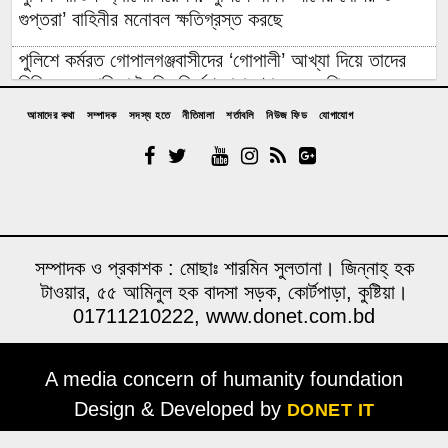
গুপ্তরা’ বাহিনীর মনোবল ক্ষতিগ্রস্ত করছে
পুলিশে কর্মরত গোপালগঞ্জবাসীদের ‘গোপালী’ আখ্যা দিয়ে তাদের
চিহ্নিত ও তালিকা তৈরির নির্দেশ নারায়ণগঞ্জের এমপির
আমাদের কথা
সম্পাদক
সদস্য হতে
নীতিমালা
শর্তাবলি
নিউজ ফিড
যোগাযোগ
বিদেশি ত্রাণের লোভে ৯ বছর ধরে রোহিঙ্গা সেজে নিবন্ধিত হাজার
হাজার বাংলাদেশি ফেঁসে গেলেন এনআইডি-পাসপোর্ট করতে গিয়ে
এক সপ্তাহে ডিমের দাম বাড়ল দেড়গুণ, ডজন ঠেকল ১৮০ টাকায়:
সিন্ডিকেট ভাঙবে কে?
১০০ কোটি টাকার জীবনরক্ষাকারী যন্ত্র অচল: অথচ সচল যন্ত্র ‘নষ্ট’
সম্পাদক ও প্রকাশক : মোছাঃ শারমিন সুলতানা। জিন্নাহ্ হক
দেখিয়ে লোপাট অর্ধকোটি টাকা
টাওয়ার, ৫৫ আমিনুল হক বাদসা সড়ক, কোর্টপাড়া, কুষ্টিয়া।
01711210222, www.donet.com.bd
সাতক্ষীরায় ছাত্রদলের ১০ নেতাকর্মীকে পিটুনি দিয়ে হাসপাতালে
পাঠাল ছাত্রলীগ
A media concern of humanity foundation
ত্রুটিপূর্ণ আইনে কাজী জেসিনকে বিটিভির ডিজি নিয়োগ,
সমালোচনার মুখে সংশোধনের চেষ্টা সরকারের
Design & Developed by
DONET IT