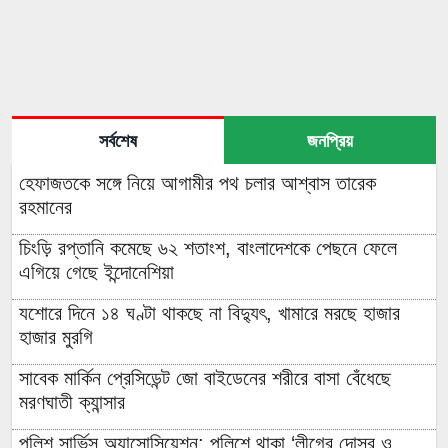
সর্বশেষ
জনপ্রিয়
হেফাজতকে সঙ্গে নিয়ে আগামীর পথ চলার আশ্বাস তারেক
রহমানের
চিংড়ি রপ্তানি কমেছে ৬২ শতাংশ, বাংলাদেশকে পেছনে ফেলে
এগিয়ে গেছে ইন্দোনেশিয়া
যশোরে দিনে ১৪ ঘণ্টা থাকছে না বিদ্যুৎ, খামারে মরছে হাজার
হাজার মুরগি
সাবেক মার্কিন প্রেসিডেন্ট জো বাইডেনের শরীরে বাসা বেঁধেছে
মরণঘাতী ক্যান্সার
পুলিশ সার্ভিস অ্যাসোসিয়েশন: পুলিশে থাকা ‘লীগের দোসর ও