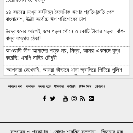
১৪ বছরের মধ্যে সর্বনিম্ন বৈদেশিক ঋণের প্রতিশ্রুতি পেল
বাংলাদেশ, উল্টো সর্বোচ্চ ঋণ পরিশোধের চাপ
উদ্বোধনের আগেই ধসে পড়ল পৌনে ৩ কোটি টাকার সড়ক, বাঁশ-
বালুর বস্তায় ঠেকা!
আওয়ামী লীগ আমাদের শত্রু নয়, মিত্র, আমরা একসঙ্গে যুদ্ধ
করেছি: এমপি নাছির চৌধুরী
‘আপনারা দেখেননি, আমরা কীভাবে থানা জ্বালিয়ে পিটিয়ে পুলিশ
মেরেছি’: প্রকাশ্যে এনসিপি নেতার স্বীকারোক্তি
আমাদের কথা
সম্পাদক
সদস্য হতে
নীতিমালা
শর্তাবলি
নিউজ ফিড
যোগাযোগ
রিয়ালের সঙ্গে আরও ছয় বছরের চুক্তি বাড়ালেন ভিনিসিউস
প্রকল্প ব্যয় ১৬৫ কোটি থেকে ঠেকলো ৩২৬ কোটিতে, ২০০
কোটির অপ্রয়োজনীয় সরঞ্জাম ক্রয়ের তোড়জোড়
ইআবা নেতা ফয়জুল করিম: ‘জুলাইতে রাজপথে ছিলাম আমরা,
বিএনপি-জামায়াত ছিল না’
সম্পাদক ও প্রকাশক : মোছাঃ শারমিন সুলতানা। জিন্নাহ্ হক