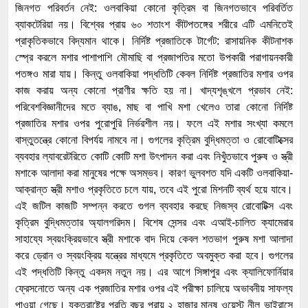
জিনগত পরিবর্তন নেই: ওলবাকিয়া কোনো কৃত্রিম বা জিনগতভাবে পরিবর্তিত
ব্যাকটেরিয়া নয়। বিশ্বের প্রায় ৬০ শতাংশ কীটপতঙ্গের শরীরে এটি এমনিতেই
প্রাকৃতিকভাবে বিদ্যমান থাকে। নির্দিষ্ট প্রজাতিকে টার্গেট: রাসায়নিক কীটনাশক
স্প্রে করলে মশার পাশাপাশি মৌমাছি বা প্রজাপতির মতো উপকারী পরাগায়নকারী
পতঙ্গও মারা যায়। কিন্তু ওলবাকিয়া পদ্ধতিটি কেবল নির্দিষ্ট প্রজাতির মশার ওপর
কাজ করায় অন্য কোনো প্রাণীর ক্ষতি হয় না। খাদ্যশৃঙ্খলে প্রভাব নেই:
পরিবেশবিজ্ঞানীদের মতে ব্যাঙ, মাছ বা পাখি মশা খেলেও তারা কোনো নির্দিষ্ট
প্রজাতির মশার ওপর পুরোপুরি নির্ভরশীল নয়। ফলে এই মশার সংখ্যা কমলে
বাস্তুতন্ত্রে কোনো বিপর্যয় নামবে না। গুগলের কৃত্রিম বুদ্ধিমত্তা ও রোবোটিক্সের
ব্যবহার ল্যাবরেটরিতে কোটি কোটি মশা উৎপাদন করা এবং নিখুঁতভাবে পুরুষ ও স্ত্রী
মশাকে আলাদা করা মানুষের পক্ষে অসম্ভব। কারণ ভুলবশত যদি একটি ওলবাকিয়া-
আক্রান্ত স্ত্রী মশাও প্রকৃতিতে চলে যায়, তবে এই পুরো মিশনটি ব্যর্থ হয়ে যাবে।
এই জটিল কাজটি সম্পন্ন করতে গুগল ব্যবহার করছে নিজস্ব রোবোটিক্স এবং
কৃত্রিম বুদ্ধিমত্তার অ্যালগরিদম। বিশেষ সেন্সর এবং এআই-চালিত ক্যামেরার
সাহায্যে স্বয়ংক্রিয়ভাবে স্ত্রী মশাকে বাদ দিয়ে কেবল শতভাগ পুরুষ মশা আলাদা
করে ড্রোন ও স্বয়ংক্রিয় যন্ত্রের মাধ্যমে প্রকৃতিতে অবমুক্ত করা হবে। গুগলের
এই পদ্ধতিটি কিন্তু একদম নতুন নয়। এর আগে সিঙ্গাপুর এবং ক্যালিফোর্নিয়ার
ফ্রেসনোতে অন্য এক প্রজাতির মশার ওপর এই পরীক্ষা চালিয়ে অভাবনীয় সাফল্য
পাওয়া গেছে। যুক্তরাষ্ট্রে প্রতি বছর প্রায় ২ হাজার মানুষ ওয়েস্ট নীল ভাইরাসে