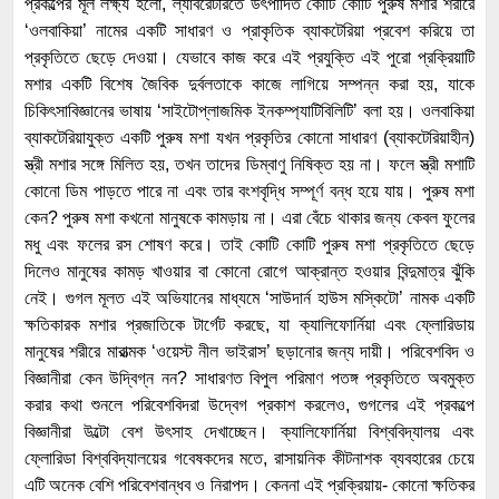
প্রকল্পের মূল লক্ষ্য হলো, ল্যাবরেটরিতে উৎপাদিত কোটি কোটি পুরুষ মশার শরীরে
‘ওলবাকিয়া’ নামের একটি সাধারণ ও প্রাকৃতিক ব্যাকটেরিয়া প্রবেশ করিয়ে তা
প্রকৃতিতে ছেড়ে দেওয়া। যেভাবে কাজ করে এই প্রযুক্তি এই পুরো প্রক্রিয়াটি
মশার একটি বিশেষ জৈবিক দুর্বলতাকে কাজে লাগিয়ে সম্পন্ন করা হয়, যাকে
চিকিৎসাবিজ্ঞানের ভাষায় ‘সাইটোপ্লাজমিক ইনকম্প্যাটিবিলিটি’ বলা হয়। ওলবাকিয়া
ব্যাকটেরিয়াযুক্ত একটি পুরুষ মশা যখন প্রকৃতির কোনো সাধারণ (ব্যাকটেরিয়াহীন)
স্ত্রী মশার সঙ্গে মিলিত হয়, তখন তাদের ডিম্বাণু নিষিক্ত হয় না। ফলে স্ত্রী মশাটি
কোনো ডিম পাড়তে পারে না এবং তার বংশবৃদ্ধি সম্পূর্ণ বন্ধ হয়ে যায়। পুরুষ মশা
কেন? পুরুষ মশা কখনো মানুষকে কামড়ায় না। এরা বেঁচে থাকার জন্য কেবল ফুলের
মধু এবং ফলের রস শোষণ করে। তাই কোটি কোটি পুরুষ মশা প্রকৃতিতে ছেড়ে
দিলেও মানুষের কামড় খাওয়ার বা কোনো রোগে আক্রান্ত হওয়ার বিন্দুমাত্র ঝুঁকি
নেই। গুগল মূলত এই অভিযানের মাধ্যমে ‘সাউদার্ন হাউস মস্কিটো’ নামক একটি
ক্ষতিকারক মশার প্রজাতিকে টার্গেট করছে, যা ক্যালিফোর্নিয়া এবং ফ্লোরিডায়
মানুষের শরীরে মারাত্মক ‘ওয়েস্ট নীল ভাইরাস’ ছড়ানোর জন্য দায়ী। পরিবেশবিদ ও
বিজ্ঞানীরা কেন উদ্বিগ্ন নন? সাধারণত বিপুল পরিমাণ পতঙ্গ প্রকৃতিতে অবমুক্ত
করার কথা শুনলে পরিবেশবিদরা উদ্বেগ প্রকাশ করলেও, গুগলের এই প্রকল্পে
বিজ্ঞানীরা উল্টো বেশ উৎসাহ দেখাচ্ছেন। ক্যালিফোর্নিয়া বিশ্ববিদ্যালয় এবং
ফ্লোরিডা বিশ্ববিদ্যালয়ের গবেষকদের মতে, রাসায়নিক কীটনাশক ব্যবহারের চেয়ে
এটি অনেক বেশি পরিবেশবান্ধব ও নিরাপদ। কেননা এই প্রক্রিয়ায়- কোনো ক্ষতিকর