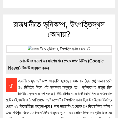
রাজধানীতে ভূমিকম্প, উৎপত্তিস্থল
কোথায়?
ডোনেট বাংলাদেশ এর সর্বশেষ খবর পেতে গুগল নিউজ (Google
News) ফিডটি অনুসরণ করুন
জধানীতে মৃদু ভূমিকম্প অনুভূতি হয়েছে। মঙ্গলবার (২৬ মে) সকাল ১১টা
রা
৪২ মিনিটের দিকে এই ভূকম্পন অনুভূত হয়। ভূমিকম্পের মাত্রা ছিল
রিখটার স্কেলে ৩ দশমিক ৬। ইউরোপিয়ান মেডিটেরিয়ান সিসমোলজিক্যাল
সেন্টার (ইএমসিএস) জানিয়েছে, ভূমিকম্পেটির উৎপত্তিস্থল ছিল টাঙ্গাইলের মির্জাপুর
থেকে ২৯ কিলোমিটার উত্তর-পূবে। আর ময়মনসিংহ থেকে ৪৭ কিলোমিটার দক্ষিণে
এবং সখিপুর থেকে ২২ কিলোমিটার উত্তর-পূবে। এর ভৌগোলিক অবস্থান ছিল ২৪