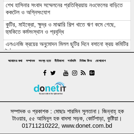
শেখ হাসিনার সংবাদ সম্মেলনের প্রতিক্রিয়ায় নওফেলের বাড়িতে
ককটেল ও অগ্নিসংযোগ
কুটির, মাইক্রো, ক্ষুদ্র ও মাঝারি শিল্প খাতে ঋণ কমে গেছে,
হুমকিতে কর্মসংস্থান ও প্রবৃদ্ধি
এলএনজি ক্রয়ের অনুমোদন মিলল ছুটির দিনে বসানো ক্রয় কমিটির
বৈঠকে
আমাদের কথা
সম্পাদক
সদস্য হতে
নীতিমালা
শর্তাবলি
নিউজ ফিড
যোগাযোগ
পাঁচটি দেশের ওপর রেমিট্যান্সের ৬২ শতাংশ নির্ভরতা, বাড়ছে
কৌশলগত ঝুঁকির শঙ্কা
কওমি মাদ্রাসার শিক্ষার্থী বলৎকার
ফের পিছিয়ে গেল রূপপুরের উৎপাদনের যাত্রা: আগস্টে জাতীয়
গ্রিডে যোগ হচ্ছে না পরমাণু বিদ্যুৎ
সম্পাদক ও প্রকাশক : মোছাঃ শারমিন সুলতানা। জিন্নাহ্ হক
বিনা আমন্ত্রণেই বিদেশে যাবার পথে দিল্লি থেকে ঘুরে যেতে
টাওয়ার, ৫৫ আমিনুল হক বাদসা সড়ক, কোর্টপাড়া, কুষ্টিয়া।
চেয়েছিলেন ড. ইউনূস
01711210222, www.donet.com.bd