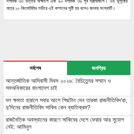
দশমিক ৩৩ উত্তর অক্ষাংশ এবং ৯০ দশমিক ৩৯ পূর্ব দ্রাঘিমাংশ। এই ভূপৃষ্ঠের
মাত্র ১০ কিলোমিটার গভীরে এই কম্পনের সৃষ্টি হয় বলেও জানায় সংস্থাটি।
সর্বশেষ
জনপ্রিয়
আন্তর্জাতিক আদিবাসী দিবস ২০২৬: বৈচিত্র্যের সম্মান ও
সমঅধিকারের বাংলাদেশ চাই
দল ক্ষমতা হারালে সবার আগে পিছটান দেন তারকা রাজনীতিবিদ’রা,
দু’দিনের রাজনীতিবিদ সাকিব কেন ব্যাতিক্রম?
রাজনৈতিক অবস্থানের কারণে সাকিবের দেশে ফেরার আর সুযোগ
নেই: আমিনুল