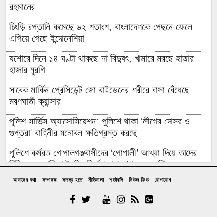
রহমানের
চিংড়ি রপ্তানি কমেছে ৬২ শতাংশ, বাংলাদেশকে পেছনে ফেলে
এগিয়ে গেছে ইন্দোনেশিয়া
যশোরে দিনে ১৪ ঘণ্টা থাকছে না বিদ্যুৎ, খামারে মরছে হাজার
হাজার মুরগি
সাবেক মার্কিন প্রেসিডেন্ট জো বাইডেনের শরীরে বাসা বেঁধেছে
মরণঘাতী ক্যান্সার
পুলিশ সার্ভিস অ্যাসোসিয়েশন: পুলিশে থাকা ‘লীগের দোসর ও
গুপ্তরা’ বাহিনীর মনোবল ক্ষতিগ্রস্ত করছে
পুলিশে কর্মরত গোপালগঞ্জবাসীদের ‘গোপালী’ আখ্যা দিয়ে তাদের
চিহ্নিত ও তালিকা তৈরির নির্দেশ নারায়ণগঞ্জের এমপির
আমাদের কথা
সম্পাদক
সদস্য হতে
নীতিমালা
শর্তাবলি
নিউজ ফিড
যোগাযোগ
বিদেশি ত্রাণের লোভে ৯ বছর ধরে রোহিঙ্গা সেজে নিবন্ধিত হাজার
হাজার বাংলাদেশি ফেঁসে গেলেন এনআইডি-পাসপোর্ট করতে গিয়ে
এক সপ্তাহে ডিমের দাম বাড়ল দেড়গুণ, ডজন ঠেকল ১৮০ টাকায়: