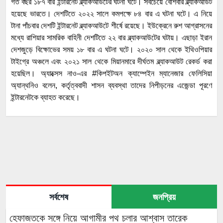
গত বছর ১৮৭ বার ইন্টারনেট ব্ল্যাকআউটের ঘটনা ঘটে। সবচেয়ে বেশিবার ব্ল্যাকআউট
হয়েছে ভারতে। দেশটিতে ২০২২ সালে কমপক্ষে ৮৪ বার এ ঘটনা ঘটে। এ নিয়ে
টানা পাঁচবার দেশটি ইন্টারনেট ব্ল্যাকআউটে শীর্ষে রয়েছে। ইউক্রেনে রুশ আগ্রাসনের
মধ্যে রাশিয়ার সামরিক বাহিনী দেশটিতে ২২ বার ব্ল্যাকআউটের ঘটায়। এছাড়া ইরান
দেশজুড়ে বিক্ষোভের সময় ১৮ বার এ ঘটনা ঘটে। ২০২০ সাল থেকে ইথিওপিয়ার
টাইগ্রে অঞ্চলে এবং ২০২১ সাল থেকে মিয়ানমারে দীর্ঘতম ব্ল্যাকআউট রেকর্ড করা
হয়েছিল। অ্যাক্সেস নাও-এর #কিপইটঅন ক্যাম্পেইন ম্যানেজার ফেলিসিয়া
অ্যান্থনিও বলেন, কর্তৃত্ববাদী শাসন ব্যবস্থা তাদের নিপীড়নের এজেন্ডা পূরণে
ইন্টারনেটকে ব্যাহত করেছে।
সর্বশেষ
জনপ্রিয়
হেফাজতকে সঙ্গে নিয়ে আগামীর পথ চলার আশ্বাস তারেক