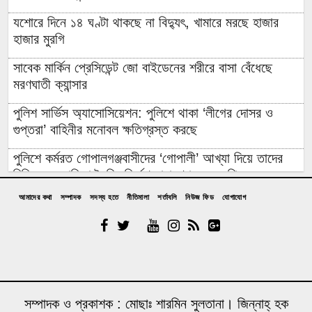
যশোরে দিনে ১৪ ঘণ্টা থাকছে না বিদ্যুৎ, খামারে মরছে হাজার
হাজার মুরগি
সাবেক মার্কিন প্রেসিডেন্ট জো বাইডেনের শরীরে বাসা বেঁধেছে
মরণঘাতী ক্যান্সার
পুলিশ সার্ভিস অ্যাসোসিয়েশন: পুলিশে থাকা ‘লীগের দোসর ও
গুপ্তরা’ বাহিনীর মনোবল ক্ষতিগ্রস্ত করছে
পুলিশে কর্মরত গোপালগঞ্জবাসীদের ‘গোপালী’ আখ্যা দিয়ে তাদের
চিহ্নিত ও তালিকা তৈরির নির্দেশ নারায়ণগঞ্জের এমপির
আমাদের কথা
সম্পাদক
সদস্য হতে
নীতিমালা
শর্তাবলি
নিউজ ফিড
যোগাযোগ
বিদেশি ত্রাণের লোভে ৯ বছর ধরে রোহিঙ্গা সেজে নিবন্ধিত হাজার
হাজার বাংলাদেশি ফেঁসে গেলেন এনআইডি-পাসপোর্ট করতে গিয়ে
এক সপ্তাহে ডিমের দাম বাড়ল দেড়গুণ, ডজন ঠেকল ১৮০ টাকায়:
সিন্ডিকেট ভাঙবে কে?
১০০ কোটি টাকার জীবনরক্ষাকারী যন্ত্র অচল: অথচ সচল যন্ত্র ‘নষ্ট’
সম্পাদক ও প্রকাশক : মোছাঃ শারমিন সুলতানা। জিন্নাহ্ হক
দেখিয়ে লোপাট অর্ধকোটি টাকা