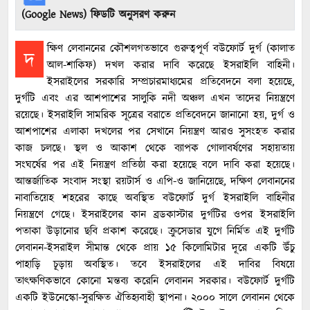
(Google News) ফিডটি অনুসরণ করুন
ক্ষিণ লেবাননের কৌশলগতভাবে গুরুত্বপূর্ণ বউফোর্ট দুর্গ (কালাত
দ
আল-শাকিফ) দখল করার দাবি করেছে ইসরাইলি বাহিনী।
ইসরাইলের সরকারি সম্প্রচারমাধ্যমের প্রতিবেদনে বলা হয়েছে,
দুর্গটি এবং এর আশপাশের সালুকি নদী অঞ্চল এখন তাদের নিয়ন্ত্রণে
রয়েছে। ইসরাইলি সামরিক সূত্রের বরাতে প্রতিবেদনে জানানো হয়, দুর্গ ও
আশপাশের এলাকা দখলের পর সেখানে নিয়ন্ত্রণ আরও সুসংহত করার
কাজ চলছে। স্থল ও আকাশ থেকে ব্যাপক গোলাবর্ষণের সহায়তায়
সংঘর্ষের পর এই নিয়ন্ত্রণ প্রতিষ্ঠা করা হয়েছে বলে দাবি করা হয়েছে।
আন্তর্জাতিক সংবাদ সংস্থা রয়টার্স ও এপি-ও জানিয়েছে, দক্ষিণ লেবাননের
নাবাতিয়েহ শহরের কাছে অবস্থিত বউফোর্ট দুর্গ ইসরাইলি বাহিনীর
নিয়ন্ত্রণে গেছে। ইসরাইলের কান ব্রডকাস্টার দুর্গটির ওপর ইসরাইলি
পতাকা উড়ানোর ছবি প্রকাশ করেছে। ক্রুসেডার যুগে নির্মিত এই দুর্গটি
লেবানন-ইসরাইল সীমান্ত থেকে প্রায় ১৫ কিলোমিটার দূরে একটি উঁচু
পাহাড়ি চূড়ায় অবস্থিত। তবে ইসরাইলের এই দাবির বিষয়ে
তাৎক্ষণিকভাবে কোনো মন্তব্য করেনি লেবানন সরকার। বউফোর্ট দুর্গটি
একটি ইউনেস্কো-সুরক্ষিত ঐতিহ্যবাহী স্থাপনা। ২০০০ সালে লেবানন থেকে