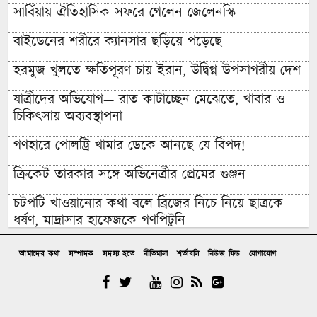
সার্বিয়ায় ঐতিহাসিক সফরে গেলেন জেলেনস্কি
বাইডেনের শরীরে ক্যানসার ছড়িয়ে পড়েছে
হরমুজ খুলতে ক্ষতিপূরণ চায় ইরান, উদ্বিগ্ন উপসাগরীয় দেশ
যাত্রীদের অভিযোগ— রাত কাটাচ্ছেন মেঝেতে, খাবার ও
চিকিৎসায় অব্যবস্থাপনা
গণহারে পোলট্রি খামার ডেকে আনছে যে বিপদ!
ক্রিকেট তারকার সঙ্গে অভিনেত্রীর প্রেমের গুঞ্জন
চটপটি খাওয়ানোর কথা বলে ব্রিজের নিচে নিয়ে ছাত্রকে
ধর্ষণ, মাদ্রাসার হাফেজকে গণপিটুনি
যুবলীগ নেতার বাড়িতে হামলা-লুটপাটে গিয়ে জনতার
আমাদের কথা
সম্পাদক
সদস্য হতে
নীতিমালা
শর্তাবলি
নিউজ ফিড
যোগাযোগ
প্রতিরোধে হাত খোয়ানো বিএনপি নেতা কীভাবে ‘জুলাই
যোদ্ধা’?
রাশেদ: জুলাইর সঙ্গে প্রথম বেইমানি করেন জামায়াত