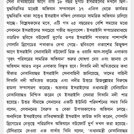
সেনা প্রত্যাহারের আগে প্রায় ১৮ বছর দুর্গটি ইসরাইলের দখলে ছিল।
যুদ্ধবিরতির মধ্যেই অভিযান সম্প্রসারণ ১৭ এপ্রিল থেকে কার্যকর
যুদ্ধবিরতি থাকা সত্ত্বেও ইসরাইল দক্ষিণ লেবাননে সামরিক অভিযান চালিয়ে
যাচ্ছে। বিশ্লেষকদের মতে, এটি গত ২৫ বছরেরও বেশি সময়ের মধ্যে
লেবাননে ইসরাইলের সবচেয়ে গভীর অনুপ্রবেশ। ইসরাইলি সম্প্রচারমাধ্যমে
প্রচারিত ছবিতে বউফোর্ট দুর্গের ওপর ইসরাইলি পতাকার পাশাপাশি
গোলানি ব্রিগেডের পতাকাও দেখা গেছে। ছবিগুলো প্রকাশের কিছুক্ষণ
আগে ইসরাইলি সেনাবাহিনী বউফোর্ট রিজ ও ওয়াদি আল-সালুকি এলাকায়
‘বৃহৎ পরিসরের সামরিক অভিযান’ শুরুর ঘোষণা দেয় এবং জানায় যে
অভিযান আরও নতুন এলাকায় বিস্তৃত হবে। লিতানি নদী অতিক্রমের কথা
স্বীকার নেতানিয়াহুর ইসরাইলি সেনাবাহিনী জানিয়েছে, তাদের বাহিনী
লিতানি নদী অতিক্রম করেছে এবং নদীর উত্তরে হিজবুল্লাহর বিরুদ্ধে
হামলা সম্প্রসারণ করেছে। শুক্রবার ইসরাইলের প্রধানমন্ত্রী বেনিয়ামিন
নেতানিয়াহুও নিশ্চিত করেন যে ইসরাইলি সেনারা লিতানি নদী পার
হয়েছে। উত্তর সীমান্তে সেনাদের একটি ইউনিট পরিদর্শনের সময় তিনি
বলেন, লেবাননের বৈরুত ও বেকা উপত্যকাতেও অভিযান চলছে।
অন্যদিকে ইসরাইলের প্রতিরক্ষামন্ত্রী ইসরাইল কাটজ দাবি করেন, গোলানি
ব্রিগেডের নেতৃত্বে পরিচালিত অভিযানে বউফোর্ট দুর্গ দখল করা হয়েছে।
টেলিগ্রামে দেওয়া এক বার্তায় তিনি বলেন, ‘প্রধানমন্ত্রী নেতানিয়াহুর