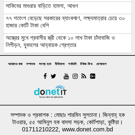
সাকিবের মাগুরার বাড়িতে হামলা, আগুন
৭৭ শতাংশ বেড়েছে সরকারের ব্যাংকঋণ, লক্ষ্যমাত্রার চেয়ে ৩০
হাজার কোটি টাকা বেশি
অস্ত্রের মুখে প্রবাসীর স্ত্রী থেকে ১০ লাখ টাকা চাঁদাবাজি ও
নিপীড়ন, যুবদলের আহ্বায়ক গ্রেপ্তার
চাঁদপুরের মাদকসেবী ভাতিজাকে তুলে আনতে গিয়ে চাচাকে পিটিয়ে
হত্যা”সড়ক অবরোধ
আমাদের কথা
সম্পাদক
সদস্য হতে
নীতিমালা
শর্তাবলি
নিউজ ফিড
যোগাযোগ
অর্থাভাবে বন্ধ চিকিৎসার পথ,দুরারোগ্য রোগে আক্রান্ত মজিবর
আত্রাইয়ে নানা আয়োজনে গণঅভ্যুত্থান দিবস পালন
উপজেলা প্রশাসনে জুলাই শহিদ পরিবারের সংবর্ধনা; কবরে ফুল
দিয়ে শ্রদ্ধা বিএনপির
সম্পাদক ও প্রকাশক : মোছাঃ শারমিন সুলতানা। জিন্নাহ্ হক
শান্তা ফারজানাসহ ৬ জন গ্রেপ্তার
টাওয়ার, ৫৫ আমিনুল হক বাদসা সড়ক, কোর্টপাড়া, কুষ্টিয়া।
01711210222, www.donet.com.bd
মারা গেছেন ‘গজনি’ খ্যাত অভিনেতা প্রদীপ রাওয়াত