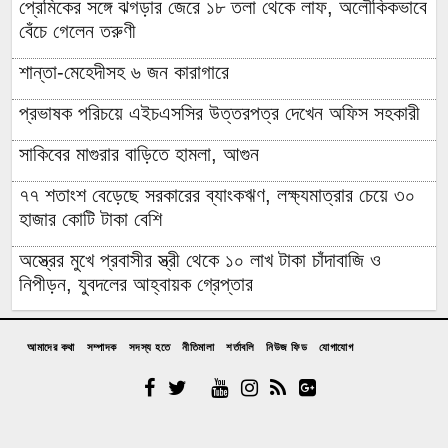
প্রেমিকের সঙ্গে ঝগড়ার জেরে ১৮ তলা থেকে লাফ, অলৌকিকভাবে
বেঁচে গেলেন তরুণী
শান্তা-মেহেদীসহ ৬ জন কারাগারে
প্রভাষক পরিচয়ে এইচএসসির উত্তরপত্র দেখেন অফিস সহকারী
সাকিবের মাগুরার বাড়িতে হামলা, আগুন
৭৭ শতাংশ বেড়েছে সরকারের ব্যাংকঋণ, লক্ষ্যমাত্রার চেয়ে ৩০
হাজার কোটি টাকা বেশি
অস্ত্রের মুখে প্রবাসীর স্ত্রী থেকে ১০ লাখ টাকা চাঁদাবাজি ও
নিপীড়ন, যুবদলের আহ্বায়ক গ্রেপ্তার
চাঁদপুরের মাদকসেবী ভাতিজাকে তুলে আনতে গিয়ে চাচাকে পিটিয়ে
হত্যা”সড়ক অবরোধ
আমাদের কথা
সম্পাদক
সদস্য হতে
নীতিমালা
শর্তাবলি
নিউজ ফিড
যোগাযোগ
অর্থাভাবে বন্ধ চিকিৎসার পথ,দুরারোগ্য রোগে আক্রান্ত মজিবর
আত্রাইয়ে নানা আয়োজনে গণঅভ্যুত্থান দিবস পালন