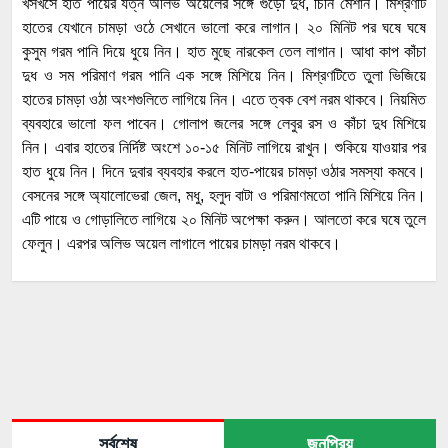
খসখসে হাত পায়ের যত্ন অলিভ অয়েলের সঙ্গে গুঁড়ো দুধ, চিনি মেশান। মিশ্রণটি
হাতের যেখানে চামড়া ওঠে সেখানে ভালো করে লাগান। ২০ মিনিট পর ঘষে ঘষে
কুসুম গরম পানি দিয়ে ধুয়ে নিন। হাত মুছে নারকেল তেল লাগান। আধা কাপ কাঁচা
দুধ ও সম পরিমাণ‌ গরম পানি এক সঙ্গে মিশিয়ে নিন। মিশ্রণটিতে তুলা ভিজিয়ে
হাতের চামড়া ওঠা অংশগুলিতে লাগিয়ে নিন। এতে ত্বক বেশ নরম থাকবে। নিয়মিত
ব্যবহারে ভালো ফল পাবেন। গোলাপ জলের সঙ্গে লেবুর রস ও কাঁচা দুধ মিশিয়ে
নিন। এবার হাতের নির্দিষ্ট অংশে ১০-১৫ মিনিট লাগিয়ে রাখুন। শুকিয়ে যাওয়ার পর
হাত ধুয়ে নিন। দিনে দুবার ব্যবহার করলে হাত-পায়ের চামড়া ওঠার সমস্যা কমবে।
বেসনের সঙ্গে অ্যালোভেরা জেল, মধু, হলুদ বাটা ও পরিমাণমতো পানি মিশিয়ে নিন।
এটি পায়ে ও গোড়ালিতে লাগিয়ে ২০ মিনিট অপেক্ষা করুন। আলতো করে ঘষে তুলে
ফেলুন। এরপর অলিভ অয়েল লাগালে পায়ের চামড়া নরম থাকবে।
সর্বশেষ
জনপ্রিয়