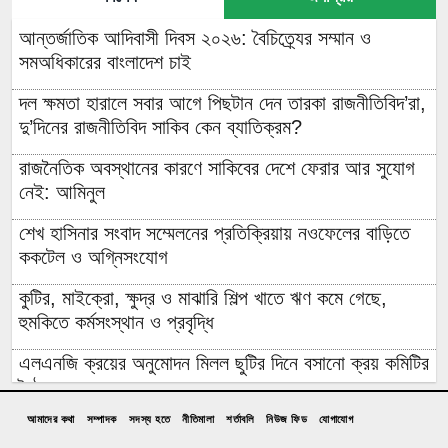
আন্তর্জাতিক আদিবাসী দিবস ২০২৬: বৈচিত্র্যের সম্মান ও
সমঅধিকারের বাংলাদেশ চাই
দল ক্ষমতা হারালে সবার আগে পিছটান দেন তারকা রাজনীতিবিদ’রা,
দু’দিনের রাজনীতিবিদ সাকিব কেন ব্যাতিক্রম?
রাজনৈতিক অবস্থানের কারণে সাকিবের দেশে ফেরার আর সুযোগ
নেই: আমিনুল
শেখ হাসিনার সংবাদ সম্মেলনের প্রতিক্রিয়ায় নওফেলের বাড়িতে
ককটেল ও অগ্নিসংযোগ
কুটির, মাইক্রো, ক্ষুদ্র ও মাঝারি শিল্প খাতে ঋণ কমে গেছে,
হুমকিতে কর্মসংস্থান ও প্রবৃদ্ধি
এলএনজি ক্রয়ের অনুমোদন মিলল ছুটির দিনে বসানো ক্রয় কমিটির
বৈঠকে
আমাদের কথা
সম্পাদক
সদস্য হতে
নীতিমালা
শর্তাবলি
নিউজ ফিড
যোগাযোগ
পাঁচটি দেশের ওপর রেমিট্যান্সের ৬২ শতাংশ নির্ভরতা, বাড়ছে