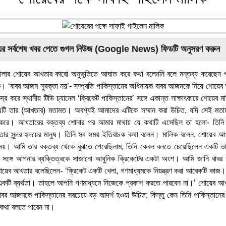
এর সর্বশেষ খবর পেতে গুগল নিউজ (Google News) ফিডটি অনুসরণ করুন
োলার শোয়েব আখতার কারো অনুভূতিতে আঘাত করে কথা বলেননি বলে মন্তব্য করেছেন পা
ক। ‘বাবর আজম সুবক্তা নয়’- সম্প্রতি পাকিস্তানের অধিনায়ক বাবর আজমকে নিয়ে শোয়েব
ন্দ্র করে স্থানীয় টিভি চ্যানেল ‘ক্রিকেট পাকিস্তানের’ সঙ্গে একান্ত সাক্ষাৎকারে শোয়েব
 এটি তার (আখতার) মতামত। অবশ্যই আমাদের এটিকে সম্মান করা উচিত, যদি সেই মতা
করে। আখতারের বক্তব্য শোনার পর আমার মাথায় যে কথাটি এসেছিল তা হলো- তিন
র সুন্দর হৃদয়ের মানুষ। তিনি সব সময় ইতিবাচক কথা বলেন। মালিক বলেন, শোয়েব আখ
 নয়। আমি তার বক্তব্য থেকে বুঝতে পেরেছিলাম, তিনি কেবল বলতে চেয়েছিলেন একটি ভা
ঙ্গে সঙ্গে আপনার ব্যক্তিত্বকে সাজানো আধুনিক ক্রিকেটের একটা অংশ। আমি জানি বাব
োয়েব আখতার বলেছিলেন- ‘ক্রিকেট একটি খেলা, গণমাধ্যমকে নিয়ন্ত্রণ করা আরেকটি কাজ।
 একটি ব্যর্থতা। তাহলে আপনি গণমাধ্যমে নিজেকে প্রকাশ করতে পারবেন না।’ শোয়েব
বর আজমকে পাকিস্তানের সবচেয়ে বড় আদর্শ হওয়া উচিত; কিন্তু কেন তিনি পাকিস্তানের স
 কথা বলতে পারেন না।