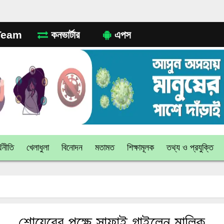
eam
কনভার্টার
এপস
থনীতি
খেলাধুলা
বিনোদন
মতামত
শিক্ষামূলক
তথ্য ও প্রযুক্তি
শোয়েবের পক্ষে সাফাই গাইলেন মালিক