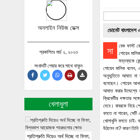
অনলাইন নিউজ ডেক্স
ডোনেট বাংলাদেশ 
বেক ফাস্ট ব
সা
প্রকাশিতঃ মার্চ ২, ২০২৩
শোয়েব মালি
মন্তব্যকে কে
সংবাদটি শেয়ার করে সাথে থাকুন
শোয়েব মালিক বলেন,
অনুভূতিতে আঘাত না 
বলেছেন। শোয়েব আখতা
আঘাত করার উদ্দেশ্যে
ক্রিকেটীয় দক্ষতার স
খেলাধুলা
দেবে। বাবরকে নিয়ে শ
বলতে না পারেন, সেটি
খোলাখুলি বলতে চাই- বা
উঠলেন না? কারণ তিনি
প্রতিশ্রুতি দিয়েও অর্থ দিচ্ছে না ফিফা,