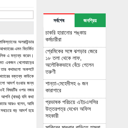
সর্বশেষ
জনপ্রিয়
চাকরি হারানোর শঙ্কায়
কর্মচারীরা
কিস্তানের অলরাউন্ডার
 আখতারের এমন বিতর্কিত
প্রেমিকের সঙ্গে ঝগড়ার জেরে
 মালিক এ মন্তব্য করেন।
১৮ তলা থেকে লাফ,
মত একজন খেলোয়াড়ের
অলৌকিকভাবে বেঁচে গেলেন
ি তার কথাগুলো অকপটে
তরুণী
তারের বক্তব্য কাউকে
শান্তা-মেহেদীসহ ৬ জন
লো আদর্শ হওয়ার জন্য
কারাগারে
র ওই বিষয়টির ওপর নজর
 আপনি (বাবর) যদি কথা
প্রভাষক পরিচয়ে এইচএসসির
 আখতার আরও বলেন, আমি
উত্তরপত্র দেখেন অফিস
বচেয়ে বড় আদর্শ হয়ে
সহকারী
সাকিবের মাগুরার বাড়িতে হামলা,