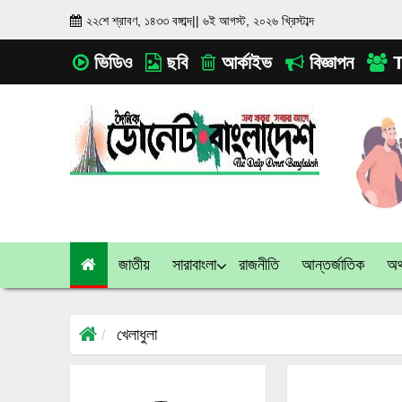
২২শে শ্রাবণ, ১৪৩৩ বঙ্গাব্দ
||
৬ই আগস্ট, ২০২৬ খ্রিস্টাব্দ
ভিডিও
ছবি
আর্কাইভ
বিজ্ঞাপন
T
জাতীয়
সারাবাংলা
রাজনীতি
আন্তর্জাতিক
অর্
খেলাধুলা