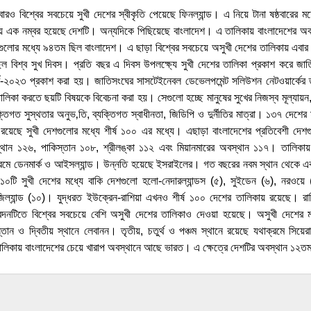
ও বিশ্বের সবচেয়ে সুখী দেশের স্বীকৃতি পেয়েছে ফিনল্যান্ড। এ নিয়ে টানা ষষ্ঠবারের মত
ায় এক নম্বর হয়েছে দেশটি। অন্যদিকে পিছিয়েছে বাংলাদেশ। এ তালিকায় বাংলাদেশের
শগুলোর মধ্যে ৯৪তম ছিল বাংলাদেশ। এ ছাড়া বিশ্বের সবচেয়ে অসুখী দেশের তালিকায় এবা
ছিল বিশ্ব সুখ দিবস। প্রতি বছর এ দিবস উপলক্ষ্যে সুখী দেশের তালিকা প্রকাশ করে জ
পোর্ট-২০২৩ প্রকাশ করা হয়। জাতিসংঘের সাসটেইনেবল ডেভেলপমেন্ট সলিউশন নেটওয়ার্কের তত
লিকা করতে ছয়টি বিষয়কে বিবেচনা করা হয়। সেগুলো হচ্ছে মানুষের সুখের নিজস্ব মূল্যায়ন
ক্তিগত সুস্থতার অনুভ‚তি, ব্যক্তিগত স্বাধীনতা, জিডিপি ও দুর্নীতির মাত্রা। ১৩৭ দেশের মধ
য়েছে সুখী দেশগুলোর মধ্যে শীর্ষ ১০০ এর মধ্যে। এছাড়া বাংলাদেশের প্রতিবেশী দেশগ
থান ১২৬, পাকিস্তান ১০৮, শ্রীলঙ্কা ১১২ এবং মিয়ানমারের অবস্থান ১১৭। তালিকায় ফ
রমে ডেনমার্ক ও আইসল্যান্ড। উন্নতি হয়েছে ইসরাইলের। গত বছরের নবম স্থান থেকে এবা
টি সুখী দেশের মধ্যে বাকি দেশগুলো হলো-নেদারল্যান্ডস (৫), সুইডেন (৬), নরওয়ে (৭
িউজিল্যান্ড (১০)। যুদ্ধরত ইউক্রেন-রাশিয়া এখনও শীর্ষ ১০০ দেশের তালিকায় রয়েছে। 
েদনটিতে বিশ্বের সবচেয়ে বেশি অসুখী দেশের তালিকাও দেওয়া হয়েছে। অসুখী দেশের 
্তান ও দ্বিতীয় স্থানে লেবানন। তৃতীয়, চতুর্থ ও পঞ্চম স্থানে রয়েছে যথাক্রমে সিয়েরা
ালিকায় বাংলাদেশের চেয়ে খারাপ অবস্থানে আছে ভারত। এ ক্ষেত্রে দেশটির অবস্থান ১২