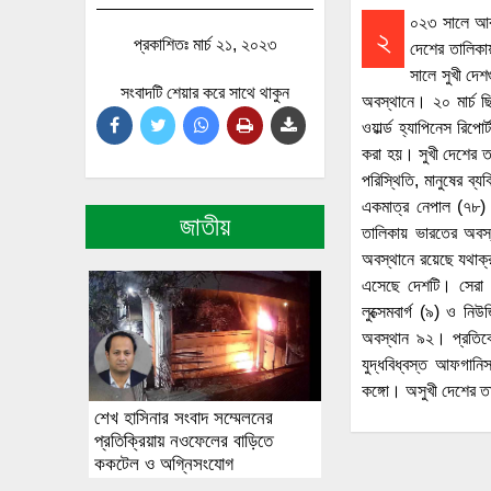
০২৩ সালে আবার
২
প্রকাশিতঃ মার্চ ২১, ২০২৩
দেশের তালিক
সালে সুখী দে
সংবাদটি শেয়ার করে সাথে থাকুন
অবস্থানে। ২০ মার্চ 
ওয়ার্ল্ড হ্যাপিনেস রি
করা হয়। সুখী দেশের তা
পরিস্থিতি, মানুষের ব্য
একমাত্র নেপাল (৭৮) র
জাতীয়
তালিকায় ভারতের অবস্
অবস্থানে রয়েছে যথাক্
এসেছে দেশটি। সেরা ১০
লুক্সেমবার্গ (৯) ও ন
অবস্থান ৯২। প্রতিব
যুদ্ধবিধ্বস্ত আফগানিস
কঙ্গো। অসুখী দেশের ত
শেখ হাসিনার সংবাদ সম্মেলনের
প্রতিক্রিয়ায় নওফেলের বাড়িতে
ককটেল ও অগ্নিসংযোগ