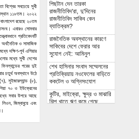
পিছটান দেন তারকা
ো বিশ্বের সবচেয়ে সুখী
রাজনীতিবিদ’রা, দু’দিনের
 অবস্থান ১১৮তম। ২০২২
রাজনীতিবিদ সাকিব কেন
র বাংলাদেশ রয়েছে ২০তম
ব্যাতিক্রম?
াতিসংঘ। এবারও সোমবার
্ত্বাবধানে প্রতিবেদনটি
রাজনৈতিক অবস্থানের কারণে
, অর্থনৈতিক ও সামাজিক
সাকিবের দেশে ফেরার আর
্যে দক্ষিণ-পূর্ব এশিয়ার
সুযোগ নেই: আমিনুল
ুলোর মধ্যে সুখী দেশের
শেখ হাসিনার সংবাদ সম্মেলনের
িনল্যান্ডের পরের দুই
প্রতিক্রিয়ায় নওফেলের বাড়িতে
র চতুর্থ অবস্থানে উঠে
ককটেল ও অগ্নিসংযোগ
), সুইজারল্যান্ড (৮),
রাশিয়া ৭০ ও ইউক্রেনের
কুটির, মাইক্রো, ক্ষুদ্র ও মাঝারি
মধ্যে সবার উপরে আছে
শিল্প খাতে ঋণ কমে গেছে,
 লিওন, জিম্বাবুয়ে এবং
হুমকিতে কর্মসংস্থান ও প্রবৃদ্ধি
তম।
এলএনজি ক্রয়ের অনুমোদন
মিলল ছুটির দিনে বসানো ক্রয়
কমিটির বৈঠকে