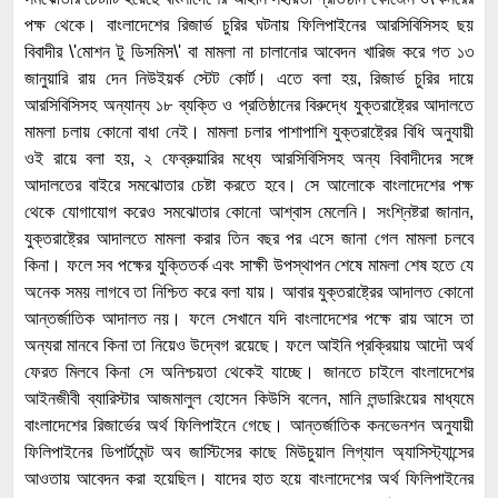
পক্ষ থেকে। বাংলাদেশের রিজার্ভ চুরির ঘটনায় ফিলিপাইনের আরসিবিসিসহ ছয়
বিবাদীর \'মোশন টু ডিসমিস\' বা মামলা না চালানোর আবেদন খারিজ করে গত ১৩
জানুয়ারি রায় দেন নিউইয়র্ক স্টেট কোর্ট। এতে বলা হয়, রিজার্ভ চুরির দায়ে
আরসিবিসিসহ অন্যান্য ১৮ ব্যক্তি ও প্রতিষ্ঠানের বিরুদ্ধে যুক্তরাষ্ট্রের আদালতে
মামলা চলায় কোনো বাধা নেই। মামলা চলার পাশাপাশি যুক্তরাষ্ট্রের বিধি অনুযায়ী
ওই রায়ে বলা হয়, ২ ফেব্রুয়ারির মধ্যে আরসিবিসিসহ অন্য বিবাদীদের সঙ্গে
আদালতের বাইরে সমঝোতার চেষ্টা করতে হবে। সে আলোকে বাংলাদেশের পক্ষ
থেকে যোগাযোগ করেও সমঝোতার কোনো আশ্বাস মেলেনি। সংশ্নিষ্টরা জানান,
যুক্তরাষ্ট্রের আদালতে মামলা করার তিন বছর পর এসে জানা গেল মামলা চলবে
কিনা। ফলে সব পক্ষের যুক্তিতর্ক এবং সাক্ষী উপস্থাপন শেষে মামলা শেষ হতে যে
অনেক সময় লাগবে তা নিশ্চিত করে বলা যায়। আবার যুক্তরাষ্ট্রের আদালত কোনো
আন্তর্জাতিক আদালত নয়। ফলে সেখানে যদি বাংলাদেশের পক্ষে রায় আসে তা
অন্যরা মানবে কিনা তা নিয়েও উদ্বেগ রয়েছে। ফলে আইনি প্রক্রিয়ায় আদৌ অর্থ
ফেরত মিলবে কিনা সে অনিশ্চয়তা থেকেই যাচ্ছে। জানতে চাইলে বাংলাদেশের
আইনজীবী ব্যারিস্টার আজমালুল হোসেন কিউসি বলেন, মানি লন্ডারিংয়ের মাধ্যমে
বাংলাদেশের রিজার্ভের অর্থ ফিলিপাইনে গেছে। আন্তর্জাতিক কনভেনশন অনুযায়ী
ফিলিপাইনের ডিপার্টমেন্ট অব জাস্টিসের কাছে মিউচুয়াল লিগ্যাল অ্যাসিস্ট্যান্সের
আওতায় আবেদন করা হয়েছিল। যাদের হাত হয়ে বাংলাদেশের অর্থ ফিলিপাইনের