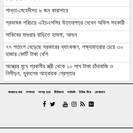
শান্তা-মেহেদীসহ ৬ জন কারাগারে
প্রভাষক পরিচয়ে এইচএসসির উত্তরপত্র দেখেন অফিস সহকারী
সাকিবের মাগুরার বাড়িতে হামলা, আগুন
৭৭ শতাংশ বেড়েছে সরকারের ব্যাংকঋণ, লক্ষ্যমাত্রার চেয়ে ৩০
হাজার কোটি টাকা বেশি
অস্ত্রের মুখে প্রবাসীর স্ত্রী থেকে ১০ লাখ টাকা চাঁদাবাজি ও
নিপীড়ন, যুবদলের আহ্বায়ক গ্রেপ্তার
চাঁদপুরের মাদকসেবী ভাতিজাকে তুলে আনতে গিয়ে চাচাকে পিটিয়ে
হত্যা”সড়ক অবরোধ
আমাদের কথা
সম্পাদক
সদস্য হতে
নীতিমালা
শর্তাবলি
নিউজ ফিড
যোগাযোগ
অর্থাভাবে বন্ধ চিকিৎসার পথ,দুরারোগ্য রোগে আক্রান্ত মজিবর
আত্রাইয়ে নানা আয়োজনে গণঅভ্যুত্থান দিবস পালন
উপজেলা প্রশাসনে জুলাই শহিদ পরিবারের সংবর্ধনা; কবরে ফুল