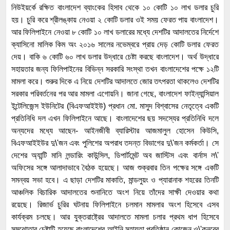
নিউইয়র্কে রক্ষিত বাংলাদেশ ব্যাংকের হিসাব থেকে ১০ কোটি ১০ লাখ ডলার চুরি
হয়। চুরি করে শ্রীলঙ্কায় নেওয়া ২ কোটি ডলার ওই সময় ফেরত পায় বাংলাদেশ।
আর ফিলিপাইনে নেওয়া ৮ কোটি ১০ লাখ ডলারের মধ্যে দেশটির আদালতের নির্দেশে
ক্যাসিনো মালিক কিম অং ২০১৬ সালের নভেম্বরে প্রায় দেড় কোটি ডলার ফেরত
দেয়। বাকি ৬ কোটি ৬০ লাখ ডলার উদ্ধারে চেষ্টা করছে বাংলাদেশ। অর্থ উদ্ধারে
সহায়তার জন্য ফিলিপাইনের বিভিন্ন সরকারি সংস্থা তখন বাংলাদেশের পক্ষে ১২টি
মামলা করে। শুরুর দিকে এ নিয়ে দেশটির আদালতে জোর তৎপরতা থাকলেও দেশটির
সরকার পরিবর্তনের পর আর মামলা এগোয়নি। জানা গেছে, বাংলাদেশ ফাইন্যান্সিয়াল
ইন্টেলিজেন্স ইউনিটের (বিএফআইইউ) প্রধান মো. মাসুদ বিশ্বাসের নেতৃত্বে একটি
প্রতিনিধি দল এখন ফিলিপাইনে আছে। বাংলাদেশের ছয় সদস্যের প্রতিনিধি দলে
অন্যদের মধ্যে আছেন- আইনজীবী ব্যারিস্টার আজমালুল হোসেন কিউসি,
বিএফআইইউর দু\'জন এবং পুলিশের অপরাধ তদন্ত বিভাগের দু\'জন কর্মকর্তা। সে
দেশের অ্যান্টি মানি লন্ডারিং কাউন্সিল, ডিপার্টমেন্ট অব জাস্টিস এবং বার্নাস ল\'
অফিসের সঙ্গে আলাদাভাবে বৈঠক হয়েছে। আজ শুক্রবার তিন পক্ষের সঙ্গে একটি
সমন্বয় সভা হবে। এ ছাড়া দেশটির মাকাতি, মান্ডলুয়ং ও প্যারানাক শহরের তিনটি
আঞ্চলিক বিচারিক আদালতের শুনানিতে অংশ নিয়ে তাঁদের সাক্ষী দেওয়ার কথা
রয়েছে। রিজার্ভ চুরির ঘটনায় ফিলিপাইনে চলমান মামলার অংশ হিসেবে এসব
কার্যক্রম চলছে। আর যুক্তরাষ্ট্রের আদালতে মামলা চলার প্রথম ধাপ হিসেবে
সমঝোতার চেষ্টাটি হয়েছে বাংলাদেশের আইনি সহায়তা প্রতিষ্ঠান কোজেন ও\'কনরের