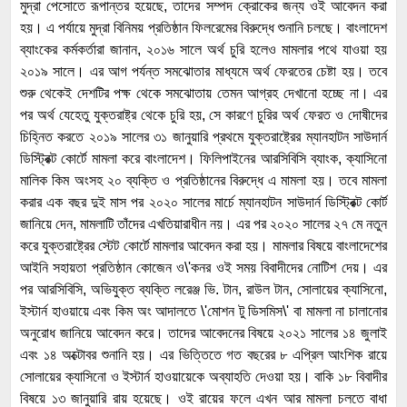
মুদ্রা পেসোতে রূপান্তর হয়েছে, তাদের সম্পদ ক্রোকের জন্য ওই আবেদন করা
হয়। এ পর্যায়ে মুদ্রা বিনিময় প্রতিষ্ঠান ফিলরেমের বিরুদ্ধে শুনানি চলছে। বাংলাদেশ
ব্যাংকের কর্মকর্তারা জানান, ২০১৬ সালে অর্থ চুরি হলেও মামলার পথে যাওয়া হয়
২০১৯ সালে। এর আগ পর্যন্ত সমঝোতার মাধ্যমে অর্থ ফেরতের চেষ্টা হয়। তবে
শুরু থেকেই দেশটির পক্ষ থেকে সমঝোতায় তেমন আগ্রহ দেখানো হচ্ছে না। এর
পর অর্থ যেহেতু যুক্তরাষ্ট্র থেকে চুরি হয়, সে কারণে চুরির অর্থ ফেরত ও দোষীদের
চিহ্নিত করতে ২০১৯ সালের ৩১ জানুয়ারি প্রথমে যুক্তরাষ্ট্রের ম্যানহাটন সাউদার্ন
ডিস্ট্রিক্ট কোর্টে মামলা করে বাংলাদেশ। ফিলিপাইনের আরসিবিসি ব্যাংক, ক্যাসিনো
মালিক কিম অংসহ ২০ ব্যক্তি ও প্রতিষ্ঠানের বিরুদ্ধে এ মামলা হয়। তবে মামলা
করার এক বছর দুই মাস পর ২০২০ সালের মার্চে ম্যানহাটন সাউদার্ন ডিস্ট্রিক্ট কোর্ট
জানিয়ে দেন, মামলাটি তাঁদের এখতিয়ারাধীন নয়। এর পর ২০২০ সালের ২৭ মে নতুন
করে যুক্তরাষ্ট্রের স্টেট কোর্টে মামলার আবেদন করা হয়। মামলার বিষয়ে বাংলাদেশের
আইনি সহায়তা প্রতিষ্ঠান কোজেন ও\'কনর ওই সময় বিবাদীদের নোটিশ দেয়। এর
পর আরসিবিসি, অভিযুক্ত ব্যক্তি লরেঞ্জ ভি. টান, রাউল টান, সোলায়ের ক্যাসিনো,
ইস্টার্ন হাওয়ায়ে এবং কিম অং আদালতে \'মোশন টু ডিসমিস\' বা মামলা না চালানোর
অনুরোধ জানিয়ে আবেদন করে। তাদের আবেদনের বিষয়ে ২০২১ সালের ১৪ জুলাই
এবং ১৪ অক্টোবর শুনানি হয়। এর ভিত্তিতে গত বছরের ৮ এপ্রিল আংশিক রায়ে
সোলায়ের ক্যাসিনো ও ইস্টার্ন হাওয়ায়েকে অব্যাহতি দেওয়া হয়। বাকি ১৮ বিবাদীর
বিষয়ে ১৩ জানুয়ারি রায় হয়েছে। ওই রায়ের ফলে এখন আর মামলা চলতে বাধা