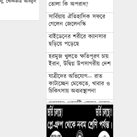
লু, খোন্দকার আবদুল
তোলা কি অপরাধ?
সার্বিয়ায় ঐতিহাসিক সফরে
গেলেন জেলেনস্কি
বাইডেনের শরীরে ক্যানসার
ছড়িয়ে পড়েছে
হরমুজ খুলতে ক্ষতিপূরণ চায়
ইরান, উদ্বিগ্ন উপসাগরীয় দেশ
যাত্রীদের অভিযোগ— রাত
কাটাচ্ছেন মেঝেতে, খাবার ও
চিকিৎসায় অব্যবস্থাপনা
গণহারে পোলট্রি খামার ডেকে
আনছে যে বিপদ!
ক্রিকেট তারকার সঙ্গে
অভিনেত্রীর প্রেমের গুঞ্জন