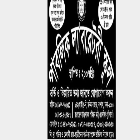
চটপটি খাওয়ানোর কথা বলে
ব্রিজের নিচে নিয়ে ছাত্রকে
ধর্ষণ, মাদ্রাসার হাফেজকে
গণপিটুনি
যুবলীগ নেতার বাড়িতে
হামলা-লুটপাটে গিয়ে জনতার
প্রতিরোধে হাত খোয়ানো
বিএনপি নেতা কীভাবে
‘জুলাই যোদ্ধা’?
রাশেদ: জুলাইর সঙ্গে প্রথম
বেইমানি করেন জামায়াত
আমির, ক্ষমতায় যেতে
অন্যায়, মিথ্যাচার ও
মোনাফেকি করেছেন
আন্তর্জাতিক আদিবাসী দিবস
২০২৬: বৈচিত্র্যের সম্মান ও