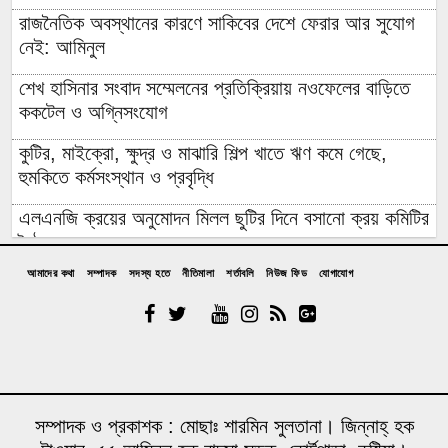
রাজনৈতিক অবস্থানের কারণে সাকিবের দেশে ফেরার আর সুযোগ
নেই: আমিনুল
শেখ হাসিনার সংবাদ সম্মেলনের প্রতিক্রিয়ায় নওফেলের বাড়িতে
ককটেল ও অগ্নিসংযোগ
কুটির, মাইক্রো, ক্ষুদ্র ও মাঝারি শিল্প খাতে ঋণ কমে গেছে,
হুমকিতে কর্মসংস্থান ও প্রবৃদ্ধি
এলএনজি ক্রয়ের অনুমোদন মিলল ছুটির দিনে বসানো ক্রয় কমিটির
বৈঠকে
আমাদের কথা
সম্পাদক
সদস্য হতে
নীতিমালা
শর্তাবলি
নিউজ ফিড
যোগাযোগ
পাঁচটি দেশের ওপর রেমিট্যান্সের ৬২ শতাংশ নির্ভরতা, বাড়ছে
কৌশলগত ঝুঁকির শঙ্কা
কওমি মাদ্রাসার শিক্ষার্থী বলৎকার
ফের পিছিয়ে গেল রূপপুরের উৎপাদনের যাত্রা: আগস্টে জাতীয়
গ্রিডে যোগ হচ্ছে না পরমাণু বিদ্যুৎ
সম্পাদক ও প্রকাশক : মোছাঃ শারমিন সুলতানা। জিন্নাহ্ হক