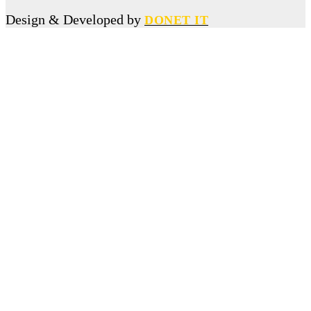
কলেজছাত্রী ধর্ষণ মামলায় কারাগারে পাঠানো সেই ছাত্রদল নেতাকে বহিষ্কার
Design & Developed by
DONET IT
আন্তর্জাতিক
প্রেমিকের সঙ্গে ঝগড়ার জেরে ১৮ তলা থেকে লাফ, অলৌকিকভাবে বেঁচে গেলেন তরুণী