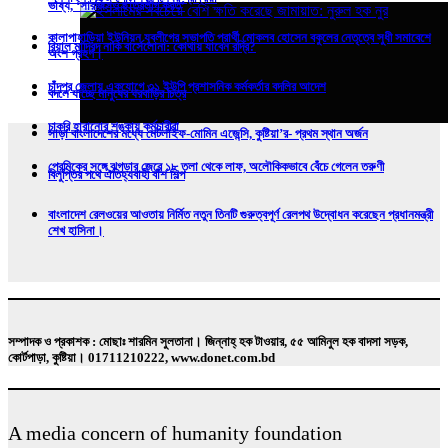
ভাষ্য, ‘সারজিসও ছাত্রলীগ করত’
কালাপাহাড়িয়া ইউনিয়ন যুবলীগের সভাপতি প্রার্থী মোকলব হোসেন বকুলের নেতৃত্বে সুধী সমাবেশে
রিয়াল মাদ্রিদ নাকি বার্সেলোনা: কোথায় যাবেন রদ্রি?
অংশ গ্রহণ।
চাঁদপুর জেলায় একযোগে ৩১ ইউপি প্রশাসনিক কর্মকর্তার বদলির আদেশ
বদলে যাচ্ছে মানুষের ঘরবাড়ির চিত্র
চাকরি হারানোর শঙ্কায় কর্মচারীরা
সাড়া বাংলাদেশের মধ্যে মেটলাইফ-মোমিন এজেন্সি, কুষ্টিয়া’র- প্রথম স্থান অর্জন
প্রেমিকের সঙ্গে ঝগড়ার জেরে ১৮ তলা থেকে লাফ, অলৌকিকভাবে বেঁচে গেলেন তরুণী
বিলুপ্তির পথে ঐতিহ্যবাহী বাঁশ শিল্প
ইসলামের সবচেয়ে বেশি ক্ষতি করেছে জামায়াত: নুরুল হক নুর
বাংলাদেশ রেলওয়ের আওতায় নির্মিত নতুন তিনটি গুরুত্বপূর্ণ রেলপথ উদ্বোধন করেছেন প্রধানমন্ত্রী
শেখ হাসিনা।
সম্পাদক ও প্রকাশক : মোছাঃ শারমিন সুলতানা। জিন্নাহ্ হক টাওয়ার, ৫৫ আমিনুল হক বাদসা সড়ক,
কোর্টপাড়া, কুষ্টিয়া। 01711210222, www.donet.com.bd
A media concern of humanity foundation