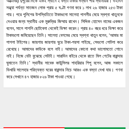
অক্টোবর) দুপুরের দিকে একই স্থানে ২ বস্তা টাকার সন্ধান পায় স্থানীয়রা। ওইদিন
সন্ধ্যা পর্যন্ত সাতজন লোক প্রায় ৫ ঘণ্টা গণনা করে ১ লাখ ২৬ হাজার ২৫৩ টাকা
পায়। পরে পুলিশের উপস্থিতিতে টাকাগুলো সালেহা পাগলীর মেয়ে স্বপ্না খাতুনকে
দেওয়ার জন্য স্থানীয় এক মুরুব্বির জিম্মায় রাখেন। সিদ্দিক হোসেন নামের একজন
বলেন, সালে পাগলি ছোটবেলা থেকেই ভিক্ষা করেন। প্রায় ৪০ বছর ধরে ভিক্ষা করে
টাকাগুলো জমিয়েছেন তিনি। সালেহা বেগমের মেয়ে স্বপ্না খাতুন বলেন, ‘আমার মা
পাগলা টাইপের। জায়গায় জায়গায় ঘুরে টাকা-পয়সা পাইছে, সেগুলো পোটলা করে
রেখেছে। আমাদের কাউকে বলে নাই। আমাদের কোনো কথা ভালোমতো শোনে
নাই। নিজে যেটা বুঝেছে সেটাই। সারাদিন বাইরে থেকে রাতে মিল গেটের বারান্দায়
ঘুমাতেন তিনি।’ স্থানীয় সাবেক কাউন্সিলর শাহরিয়ার শিপু বলেন, আজ সকালে
ভিখারি সালেহার পরিত্যক্ত ঘরের বারান্দার নিচে আরও এক বস্তা দেখা যায়। গণনা
করে সেখানে ৪৭ হাজার ৮২৬ টাকা পাওয়া গেছে।