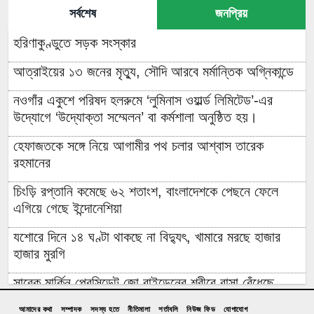
সর্বশেষ
জনপ্রিয়
হরিণাকুণ্ডুতে সড়ক সংস্কার
আত্রাইয়ের ১৩ জনের মৃত্যু, সৌদি আরবে মর্মান্তিক অগ্নিকান্ডে
নওগাঁর একুশে পরিষদ হলরুমে ‘লুমিনাস ওয়ার্ল্ড লিমিটেড’-এর
উদ্যোগে ‘উদ্যোক্তা সম্মেলন’ বা কর্মশালা অনুষ্ঠিত হয়।
হেফাজতকে সঙ্গে নিয়ে আগামীর পথ চলার আশ্বাস তারেক
রহমানের
চিংড়ি রপ্তানি কমেছে ৬২ শতাংশ, বাংলাদেশকে পেছনে ফেলে
এগিয়ে গেছে ইন্দোনেশিয়া
যশোরে দিনে ১৪ ঘণ্টা থাকছে না বিদ্যুৎ, খামারে মরছে হাজার
হাজার মুরগি
সাবেক মার্কিন প্রেসিডেন্ট জো বাইডেনের শরীরে বাসা বেঁধেছে
মরণঘাতী ক্যান্সার
আমাদের কথা
সম্পাদক
সদস্য হতে
নীতিমালা
শর্তাবলি
নিউজ ফিড
যোগাযোগ