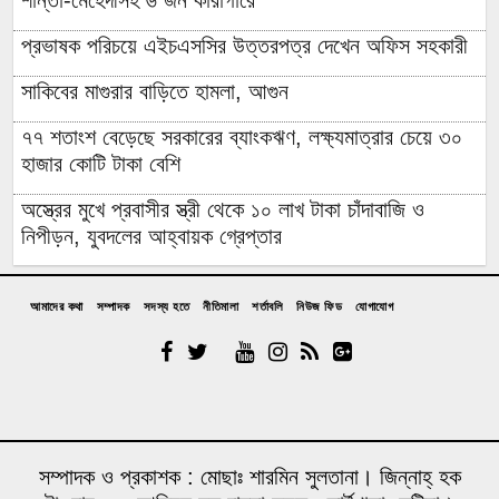
শান্তা-মেহেদীসহ ৬ জন কারাগারে
প্রভাষক পরিচয়ে এইচএসসির উত্তরপত্র দেখেন অফিস সহকারী
সাকিবের মাগুরার বাড়িতে হামলা, আগুন
৭৭ শতাংশ বেড়েছে সরকারের ব্যাংকঋণ, লক্ষ্যমাত্রার চেয়ে ৩০
হাজার কোটি টাকা বেশি
অস্ত্রের মুখে প্রবাসীর স্ত্রী থেকে ১০ লাখ টাকা চাঁদাবাজি ও
নিপীড়ন, যুবদলের আহ্বায়ক গ্রেপ্তার
চাঁদপুরের মাদকসেবী ভাতিজাকে তুলে আনতে গিয়ে চাচাকে পিটিয়ে
হত্যা”সড়ক অবরোধ
আমাদের কথা
সম্পাদক
সদস্য হতে
নীতিমালা
শর্তাবলি
নিউজ ফিড
যোগাযোগ
অর্থাভাবে বন্ধ চিকিৎসার পথ,দুরারোগ্য রোগে আক্রান্ত মজিবর
আত্রাইয়ে নানা আয়োজনে গণঅভ্যুত্থান দিবস পালন
উপজেলা প্রশাসনে জুলাই শহিদ পরিবারের সংবর্ধনা; কবরে ফুল
দিয়ে শ্রদ্ধা বিএনপির
সম্পাদক ও প্রকাশক : মোছাঃ শারমিন সুলতানা। জিন্নাহ্ হক