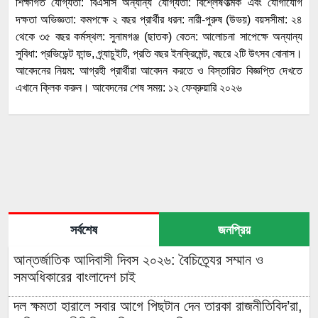
শিক্ষাগত যোগ্যতা: বিএসসি অন্যান্য যোগ্যতা: বিশ্লেষণাত্মক এবং যোগাযোগ
দক্ষতা অভিজ্ঞতা: কমপক্ষে ২ বছর প্রার্থীর ধরন: নারী-পুরুষ (উভয়) বয়সসীমা: ২৪
থেকে ৩৫ বছর কর্মস্থল: সুনামগঞ্জ (ছাতক) বেতন: আলোচনা সাপেক্ষে অন্যান্য
সুবিধা: প্রভিডেন্ট ফান্ড, গ্র্যাচুইটি, প্রতি বছর ইনক্রিমেন্ট, বছরে ২টি উৎসব বোনাস।
আবেদনের নিয়ম: আগ্রহী প্রার্থীরা আবেদন করতে ও বিস্তারিত বিজ্ঞপ্তি দেখতে
এখানে ক্লিক করুন। আবেদনের শেষ সময়: ১২ ফেব্রুয়ারি ২০২৬
সর্বশেষ
জনপ্রিয়
আন্তর্জাতিক আদিবাসী দিবস ২০২৬: বৈচিত্র্যের সম্মান ও
সমঅধিকারের বাংলাদেশ চাই
দল ক্ষমতা হারালে সবার আগে পিছটান দেন তারকা রাজনীতিবিদ’রা,