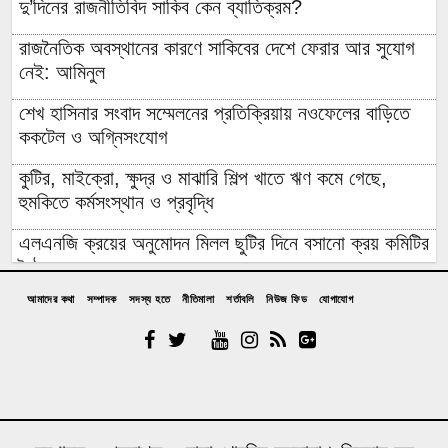
দু’দিনের রাজনীতিবিদ সাকিব কেন ব্যাতিক্রম?
রাজনৈতিক অবস্থানের কারণে সাকিবের দেশে ফেরার আর সুযোগ
নেই: আমিনুল
শেখ হাসিনার সংবাদ সম্মেলনের প্রতিক্রিয়ায় নওফেলের বাড়িতে
ককটেল ও অগ্নিসংযোগ
কুটির, মাইক্রো, ক্ষুদ্র ও মাঝারি শিল্প খাতে ঋণ কমে গেছে,
হুমকিতে কর্মসংস্থান ও প্রবৃদ্ধি
এলএনজি ক্রয়ের অনুমোদন মিলল ছুটির দিনে বসানো ক্রয় কমিটির
বৈঠকে
আমাদের কথা
সম্পাদক
সদস্য হতে
নীতিমালা
শর্তাবলি
নিউজ ফিড
যোগাযোগ
পাঁচটি দেশের ওপর রেমিট্যান্সের ৬২ শতাংশ নির্ভরতা, বাড়ছে
কৌশলগত ঝুঁকির শঙ্কা
কওমি মাদ্রাসার শিক্ষার্থী বলৎকার
ফের পিছিয়ে গেল রূপপুরের উৎপাদনের যাত্রা: আগস্টে জাতীয়
গ্রিডে যোগ হচ্ছে না পরমাণু বিদ্যুৎ