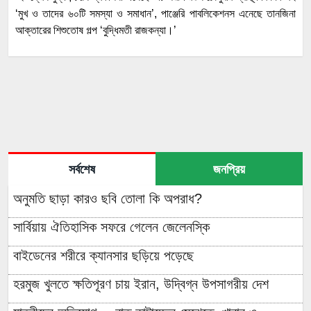
‘মুখ ও তাদের ৬০টি সমস্যা ও সমাধান’, পাঞ্জেরি পাবলিকেশনস এনেছে তানজিনা
আক্তারের শিশুতোষ গল্প ‘বুদ্ধিমতী রাজকন্যা।’
সর্বশেষ
জনপ্রিয়
অনুমতি ছাড়া কারও ছবি তোলা কি অপরাধ?
সার্বিয়ায় ঐতিহাসিক সফরে গেলেন জেলেনস্কি
বাইডেনের শরীরে ক্যানসার ছড়িয়ে পড়েছে
হরমুজ খুলতে ক্ষতিপূরণ চায় ইরান, উদ্বিগ্ন উপসাগরীয় দেশ