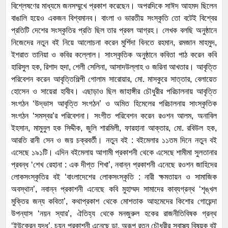
বিশ্লেষণের মাধ্যমে জনসম্মুখে প্রকাশ করেছেন। অপরদিকে সাঈদ আহমদ ছিলেন
বাঙালি হয়েও একজন বিশ্বমানব। বাংলা ও ভারতীয় সংস্কৃতি তো বটেই বিশ্বের
প্রতিটি দেশের সংস্কৃতির প্রতি ছিল তার প্রবল আগ্রহ। লেখক বলছি অনুষ্ঠানে
নিজেদের নতুন বই নিয়ে আলোচনা করেন মুর্শিদা বিনতে রহমান, রমজান মাহমুদ,
ইশরাত তানিয়া ও কবির কল্লোল। সাংস্কৃতিক অনুষ্ঠানে কবিতা পাঠ করেন কবি
হারিসুল হক, রিশাদ হুদা, শেলী সেলিনা, আসাদউল্লাহ ও জরিনা আখতার। আবৃত্তি
পরিবেশন করেন আবৃত্তিশিল্পী গোলাম সারোয়ার, মো. মাসকুরে সাত্তার, বেলায়েত
হোসেন ও সায়েরা হাবীব। এছাড়াও ছিল জাহাঙ্গীর চৌধুরীর পরিচালনায় আবৃত্তি
সংগঠন ‘উদ্ভাস আবৃত্তি সংগঠন’ ও অমিত হিমেলের পরিচালনায় সাংস্কৃতিক
সংগঠন ‘সমস্বর’র পরিবেশনা। সংগীত পরিবেশন করেন রওশন আলম, অনাবিল
ইহসান, মামুনুল হক সিদ্দীক, জুলি শারমিলী, ফারহানা আক্তার, মো. রবিউল হক,
আরতি রানী সেন ও জয় চক্রবর্তী। নতুন বই : বইমেলার ১১তম দিনে নতুন বই
এসেছে ১৯১টি। এদিন বইমেলায় আগামী প্রকাশনী থেকে এসেছে শামীমা সুলতানার
প্রবন্ধ ‘শেখ রেহানা : এক দীপ্ত শিখা’, নবান্ন প্রকাশনী এনেছে রওশন জাহিদের
লোকসংস্কৃতির বই ‘বাংলাদেশের লোকসংস্কৃতি : নারী ক্ষমতায়ন ও সামাজিক
অবস্থান’, নবান্ন প্রকাশনী এনেছে কবি মুহাম্মদ সামাদের কাব্যগ্রন্থ ‘শৃঙ্খল
মুক্তির জন্য কবিতা’, কথাপ্রকাশ থেকে মোশতাক আহমেদের কিশোর গোয়েন্দা
উপন্যাস ‘নয়ন স্যার’, ঐতিহ্য থেকে মনজুরুল হকের রাজনীতিবিষক গ্রন্থ
‘ইউক্রেন যুদ্ধ’, চয়ন প্রকাশনী এনেছে ডা. অরূপ রতন চৌধুরীর স্বাস্থ্য বিষয়ক বই