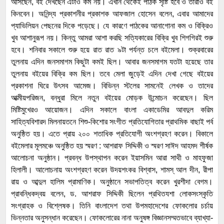
আসছেন, বই দেখছেন এটাও কম নয়। এখান থেকেই পাঠক সৃষ্টি হবে ও তারাও বই
কিনবেন। অনিন্দ্য প্রকাশনীর প্রকাশক আফজাল হোসেন বলেন, এবার আমাদের
প্যাভিলিয়ন পেছনের দিকে পড়েছে। যে কারণে পাঠকের আনাগোনা কম ও বিক্রিও
খুব আশানুরূপ নয়। কিন্তু আমরা আশা করছি সত্যিকারের বিক্রি খুব শিগগিরই শুরু
হবে। শনিবার সকালে শুরু হয়ে রাত রাত ৯টা পর্যন্ত চলে বইমেলা। শুক্রবারের
তুলনায় এদিন জনসমাগম কিছুটা কমই ছিল। আবার জনসমাগম যতটা হয়েছে তার
তুলনায় বইয়ের বিক্রি কম ছিল। তবে মেলা জুড়েই এদিন দেখা গেছে বইয়ের
প্রকাশনা ঘিরে উৎসব আমেজ। বিভিন্ন স্টলের সামনেই লেখক ও তাদের
আত্মীয়পরিজন, বন্ধুরা মিলে নতুন বইয়ের মোড়ক উন্মোচন করেছেন। ছিল
মিষ্টিমুখেরও আয়োজন। এদিন সকালে বাংলা একাডেমির আবদুল করিম
সাহিত্যবিশারদ মিলনায়তনে শিশু-কিশোর সংগীত প্রতিযোগিতার প্রাথমিক বাছাই পর্ব
অনুষ্ঠিত হয়। এতে প্রায় ২০০ শতাধিক প্রতিযোগী অংশগ্রহণ করেন। বিকালে
বইমেলার মূলমঞ্চে অনুষ্ঠিত হয় স্মরণ : আশরাফ সিদ্দিকী ও স্মরণ সাঈদ আহমদ শীর্ষক
আলোচনা অনুষ্ঠান। প্রবন্ধ উপস্থাপন করেন ইয়াসমিন আরা সাথী ও মাহফুজা
হিলালী। আলোচনায় অংশগ্রহণ করেন উদয়শংকর বিশ্বাস, শামস্ আল দীন, রীপা
রায় ও আব্দুল হালিম প্রামাণিক। অনুষ্ঠানে সভাপতিত্ব করেন খুরশীদা বেগম।
প্রাবন্ধিকদ্বয় বলেন, ড. আশরাফ সিদ্দিকী ছিলেন প্রথিতযশা লোকসংস্কৃতি
সংগ্রাহক ও বিশ্লেষক। তিনি বাংলাদেশ তথা উপমহাদেশের ফোকলোর চর্চায়
ভিন্নতার অনুসন্ধান করেছেন। ফোকলোরের নানা অনুষঙ্গ বিজ্ঞানসম্মতভাবে ব্যাখ্যা-