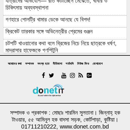
যাত্রীদের অভিযোগ— রাত কাটাচ্ছেন মেঝেতে, খাবার ও
চিকিৎসায় অব্যবস্থাপনা
গণহারে পোলট্রি খামার ডেকে আনছে যে বিপদ!
ক্রিকেট তারকার সঙ্গে অভিনেত্রীর প্রেমের গুঞ্জন
চটপটি খাওয়ানোর কথা বলে ব্রিজের নিচে নিয়ে ছাত্রকে ধর্ষণ,
মাদ্রাসার হাফেজকে গণপিটুনি
যুবলীগ নেতার বাড়িতে হামলা-লুটপাটে গিয়ে জনতার প্রতিরোধে
আমাদের কথা
সম্পাদক
সদস্য হতে
নীতিমালা
শর্তাবলি
নিউজ ফিড
যোগাযোগ
হাত খোয়ানো বিএনপি নেতা কীভাবে ‘জুলাই যোদ্ধা’?
রাশেদ: জুলাইর সঙ্গে প্রথম বেইমানি করেন জামায়াত আমির,
ক্ষমতায় যেতে অন্যায়, মিথ্যাচার ও মোনাফেকি করেছেন
আন্তর্জাতিক আদিবাসী দিবস ২০২৬: বৈচিত্র্যের সম্মান ও
সমঅধিকারের বাংলাদেশ চাই
সম্পাদক ও প্রকাশক : মোছাঃ শারমিন সুলতানা। জিন্নাহ্ হক
দল ক্ষমতা হারালে সবার আগে পিছটান দেন তারকা রাজনীতিবিদ’রা,
টাওয়ার, ৫৫ আমিনুল হক বাদসা সড়ক, কোর্টপাড়া, কুষ্টিয়া।
দু’দিনের রাজনীতিবিদ সাকিব কেন ব্যাতিক্রম?
01711210222, www.donet.com.bd