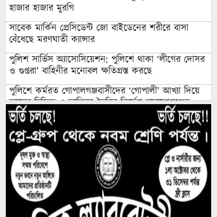
হাজার হাজার মুরগি
সাবেক মার্কিন প্রেসিডেন্ট জো বাইডেনের শরীরে বাসা
বেঁধেছে মরণঘাতী ক্যান্সার
পুলিশ সার্ভিস অ্যাসোসিয়েশন: পুলিশে থাকা ‘লীগের দোসর
ও গুপ্তরা’ বাহিনীর মনোবল ক্ষতিগ্রস্ত করছে
পুলিশে কর্মরত গোপালগঞ্জবাসীদের ‘গোপালী’ আখ্যা দিয়ে
তাদের চিহ্নিত ও তালিকা তৈরির নির্দেশ নারায়ণগঞ্জের
এমপির
বিদেশি ত্রাণের লোভে ৯ বছর ধরে রোহিঙ্গা সেজে নিবন্ধিত
হাজার হাজার বাংলাদেশি ফেঁসে গেলেন এনআইডি-
পাসপোর্ট করতে গিয়ে
এক সপ্তাহে ডিমের দাম বাড়ল দেড়গুণ, ডজন ঠেকল ১৮০
টাকায়: সিন্ডিকেট ভাঙবে কে?
১০০ কোটি টাকার জীবনরক্ষাকারী যন্ত্র অচল: অথচ সচল