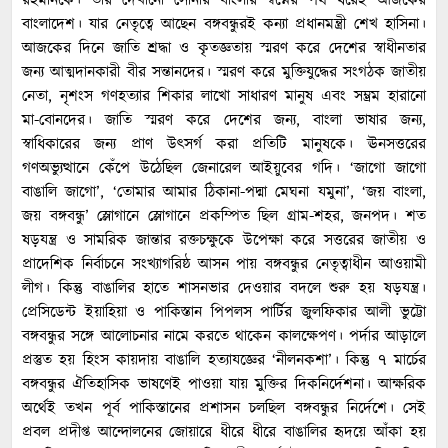
রহমানকে। তার দেখানো সোনার বাংলার স্বপ্নের পথ ধরেই আজকের
বাংলাদেশ। যার নেতৃত্বে আছেন বঙ্গবন্ধুরই কন্যা প্রধানমন্ত্রী শেখ হাসিনা।
আজকের দিনে জাতি শ্রদ্ধা ও কৃতজ্ঞতায় স্মরণ করে দেশের স্বাধীনতার
জন্য আত্মদানকারী বীর সন্তানদের। স্মরণ করে মুক্তিযুদ্ধের সংগঠক জাতীয়
নেতা, নৃশংস গণহত্যার শিকার লাখো সাধারণ মানুষ এবং সম্ভ্রম হারানো
মা-বোনদের। জাতি স্মরণ করে দেশের জন্য, বাংলা ভাষার জন্য,
স্বাধিকারের জন্য প্রাণ উৎসর্গ করা প্রতিটি মানুষকে। ঊনসত্তরের
গণঅভ্যুত্থানে কেঁপে উঠেছিল জেনারেল আইয়ুবের গদি। ‘জাগো জাগো
বাঙালি জাগো’, ‘তোমার আমার ঠিকানা-পদ্মা মেঘনা যমুনা’, ‘জয় বাংলা,
জয় বঙ্গবন্ধু’ স্লোগানে স্লোগানে প্রকম্পিত ছিল গ্রাম-শহর, জনপদ। শত
ষড়যন্ত্র ও সামরিক জান্তার রক্তচক্ষুকে উপেক্ষা করে সত্তরের জাতীয় ও
প্রাদেশিক নির্বাচনে সংখ্যাগরিষ্ঠ আসন পায় বঙ্গবন্ধুর নেতৃত্বাধীন আওয়ামী
লীগ। কিন্তু বাঙালির হাতে শাসনভার দেওয়ার বদলে শুরু হয় ষড়যন্ত্র।
প্রেসিডেন্ট ইয়াহিয়া ও পাকিস্তান পিপলস পার্টির জুলফিকার আলী ভুট্টো
বঙ্গবন্ধুর সঙ্গে আলোচনার নামে করতে থাকেন কালক্ষেপণ। পর্দার আড়ালে
প্রস্তুত হয় হিংস কায়দায় বাঙালি হত্যাযজ্ঞের ‘নীলনকশা’। কিন্তু ৭ মার্চের
বঙ্গবন্ধুর ঐতিহাসিক ভাষণেই পাওয়া যায় মুক্তির দিকনির্দেশনা। আক্ষরিক
অর্থেই তখন পূর্ব পাকিস্তানের প্রশাসন চলছিল বঙ্গবন্ধুর নির্দেশে। সেই
প্রবল প্রদীপ্ত আন্দোলনের জোয়ারে ধীরে ধীরে বাঙালির হৃদয়ে আঁকা হয়