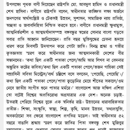
উপলক্ষ্যে পৃথক বাণী দিয়েছেন রাষ্ট্রপতি মো. আবদুল হামিদ ও প্রধানমন্ত্রী
শেখ হাসিনা। বাণীতে রাষ্ট্রপতি বলেন, স্বাধীনতার কাঙ্ক্ষিত লক্ষ্য অর্জনে
জনগণের স্বার্থসংশ্লিষ্ট ও টেকসই উন্নয়ন, সুশাসন, সামাজিক ন্যায় প্রতিষ্ঠা,
স্বচ্ছতা ও জবাবদিহিতা নিশ্চিত করতে হবে। বাণীতে প্রধানমন্ত্রী ক্ষুধামুক্ত,
আত্মনির্ভরশীল ও আত্মমর্যাদাসম্পন্ন বঙ্গবন্ধুর স্বপ্নের সোনার বাংলা গড়তে
সবার প্রতি আহ্বান জানিয়েছেন। প্রতি বছর মুক্তিযুদ্ধের চেতনা হৃদয়ে
ধারণ করে দিবসটি উদযাপন করে গোটা জাতি। বিনম্র শ্রদ্ধা ও গভীর
কৃতজ্ঞতায় স্মরণ করে স্বাধীনতার জন্য আত্মদানকারী দেশের বীর
সন্তানদের। ‘কথা ছিল একটি পতাকা পেলে/আমি আর লিখব না বেদনার
অঙ্কুরিত কষ্টের কবিতা/কথা ছিল একটি পতাকা পেলে/ভজন গায়িকা সেই
সন্ন্যাসিনী সবিতা মিস্ট্রেস/ব্যর্থ চল্লিশে বসে বলবেন, ‘পেয়েছি, পেয়েছি’।/
কথা ছিল একটি পতাকা পেলে/পাতা কুড়োনির মেয়ে শীতের সকালে/ওম
নেবে জাতীয় সংগীত শুনে পাতার মর্মরে।’ বাংলাদেশ আজ দক্ষিণ এশিয়া
তো বটেই বিশ্বের অপ্রতিরোধ্য অগ্রযাত্রার এক দেশ। অনেক চড়াই-
উতরাই পেরিয়ে বিশ্বের বুকে এক স্বনির্ভর রাষ্ট্র। উন্নয়নের ধারাবাহিকতার
প্রতীক। শিক্ষা, সংস্কৃতি, স্বাস্থ্য, শিল্প, কৃষি, মানব উন্নয়ন, তথ্যপ্রযুক্তি,
অবকাঠামো সব ক্ষেত্রে বাংলাদেশ প্রগতির মডেল। তাই স্বাধীনতার ৫২
বছরে বাঙালি শ্রদ্ধায় স্মরণ করে জাতির পিতা বঙ্গবন্ধু শেখ মুজিবুর