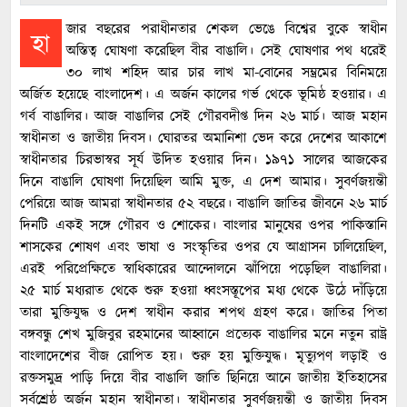
জার বছরের পরাধীনতার শেকল ভেঙে বিশ্বের বুকে স্বাধীন
হা
অস্তিত্ব ঘোষণা করেছিল বীর বাঙালি। সেই ঘোষণার পথ ধরেই
৩০ লাখ শহিদ আর চার লাখ মা-বোনের সম্ভ্রমের বিনিময়ে
অর্জিত হয়েছে বাংলাদেশ। এ অর্জন কালের গর্ভ থেকে ভূমিষ্ঠ হওয়ার। এ
গর্ব বাঙালির। আজ বাঙালির সেই গৌরবদীপ্ত দিন ২৬ মার্চ। আজ মহান
স্বাধীনতা ও জাতীয় দিবস। ঘোরতর অমানিশা ভেদ করে দেশের আকাশে
স্বাধীনতার চিরভাস্বর সূর্য উদিত হওয়ার দিন। ১৯৭১ সালের আজকের
দিনে বাঙালি ঘোষণা দিয়েছিল আমি মুক্ত, এ দেশ আমার। সুবর্ণজয়ন্তী
পেরিয়ে আজ আমরা স্বাধীনতার ৫২ বছরে। বাঙালি জাতির জীবনে ২৬ মার্চ
দিনটি একই সঙ্গে গৌরব ও শোকের। বাংলার মানুষের ওপর পাকিস্তানি
শাসকের শোষণ এবং ভাষা ও সংস্কৃতির ওপর যে আগ্রাসন চালিয়েছিল,
এরই পরিপ্রেক্ষিতে স্বাধিকারের আন্দোলনে ঝাঁপিয়ে পড়েছিল বাঙালিরা।
২৫ মার্চ মধ্যরাত থেকে শুরু হওয়া ধ্বংসস্তূপের মধ্য থেকে উঠে দাঁড়িয়ে
তারা মুক্তিযুদ্ধ ও দেশ স্বাধীন করার শপথ গ্রহণ করে। জাতির পিতা
বঙ্গবন্ধু শেখ মুজিবুর রহমানের আহ্বানে প্রত্যেক বাঙালির মনে নতুন রাষ্ট্র
বাংলাদেশের বীজ রোপিত হয়। শুরু হয় মুক্তিযুদ্ধ। মৃত্যুপণ লড়াই ও
রক্তসমুদ্র পাড়ি দিয়ে বীর বাঙালি জাতি ছিনিয়ে আনে জাতীয় ইতিহাসের
সর্বশ্রেষ্ঠ অর্জন মহান স্বাধীনতা। স্বাধীনতার সুবর্ণজয়ন্তী ও জাতীয় দিবস