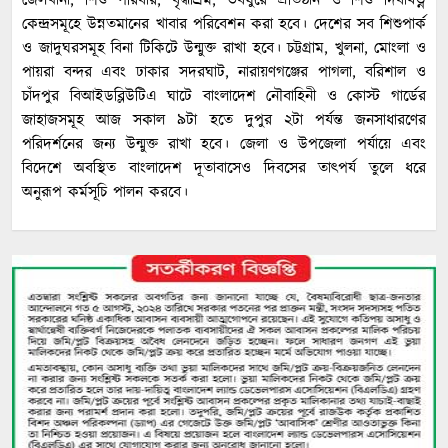
জেলখানা, শিশু পরিবার, বৃদ্ধাশ্রম, ভবঘুরে প্রতিষ্ঠান ও শিশু দিবাযত্ন
কেন্দ্রসমূহে উন্নতমানের খাবার পরিবেশন করা হবে। দেশের সব শিশুপার্ক
ও জাদুঘরসমূহ বিনা টিকিটে উন্মুক্ত রাখা হবে। চট্টগ্রাম, খুলনা, মোংলা ও
পায়রা বন্দর এবং ঢাকার সদরঘাট, নারায়ণগঞ্জের পাগলা, বরিশাল ও
চাঁদপুর বিআইডব্লিউটিএ ঘাটে বাংলাদেশ নৌবাহিনী ও কোস্ট গার্ডের
জাহাজসমূহ আজ সকাল ৯টা হতে দুপুর ২টা পর্যন্ত জনসাধারণের
পরিদর্শনের জন্য উন্মুক্ত রাখা হবে। জেলা ও উপজেলা পর্যায়ে এবং
বিদেশে অবস্থিত বাংলাদেশ দূতাবাসেও দিবসের তাৎপর্য তুলে ধরে
অনুরূপ কর্মসূচি পালন করবে।