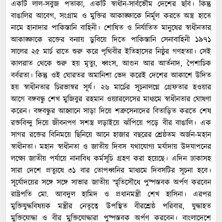
একটি লাল-সবুজ পতাকা, একটি স্বাধীন-সার্বভৌম দেশের ছবি। কিন্তু
বাঙালির আবেগ, সংগ্রাম ও মুক্তির আকাঙ্ক্ষাকে নির্মূল করতে অস্ত্র হাতে
নামে হানাদার পাকিস্তানি বাহিনী। শোষিত ও নির্যাতিত মানুষের স্বাধীনতার
আকাঙ্ক্ষাকে রক্তের বন্যায় ডুবিয়ে দিতে পাকিস্তানি সেনাবাহিনী ১৯৭১
সালের ২৫ মার্চ রাতে শুরু করে পৃথিবীর ইতিহাসের নিষ্ঠুর গণহত্যা। সেই
কালরাত থেকে শুরু হয় মৃত্যু, ধ্বংস, আগুন আর আর্তনাদ, পৈশাচিক
বর্বরতা। কিন্তু ওই ঘোরতর অমানিশা ভেদ করেই দেশের আকাশে উদিত
হয় স্বাধীনতার চিরভাস্বর সূর্য। ২৬ মার্চের সূচনালগ্নে গ্রেফতার হওয়ার
আগে বঙ্গবন্ধু শেখ মুজিবুর রহমান ওয়্যারলেসের মাধ্যমে স্বাধীনতার ঘোষণা
করেন। বঙ্গবন্ধুর আহ্বানে সাড়া দিয়ে শত্রুসেনাদের বিতাড়িত করতে শেষ
রক্তবিন্দু দিয়ে জীবনপণ সশস্ত্র লড়াইয়ে ঝাঁপিয়ে পড়ে বীর বাঙালি। এক
সাগর রক্তের বিনিময়ে ছিনিয়ে আনে হাজার বছরের শ্রেষ্ঠতম অর্জন-মহান
স্বাধীনতা। মহান স্বাধীনতা ও জাতীয় দিবস যথাযোগ্য মর্যাদায় উদযাপনের
লক্ষ্যে জাতীয় পর্যায়ে নানাবিধ কর্মসূচি গ্রহণ করা হয়েছে। এদিন ঢাকাসহ
সারা দেশে প্রত্যুষে ৩১ বার তোপধ্বনির মাধ্যমে দিবসটির সূচনা হবে।
সূর্যোদয়ের সঙ্গে সঙ্গে সাভার জাতীয় স্মৃতিসৌধে পুষ্পস্তবক অর্পণ করবেন
রাষ্ট্রপতি মো. আবদুল হামিদ ও প্রধানমন্ত্রী শেখ হাসিনা। এরপর
মুক্তিযুদ্ধবিষয়ক মন্ত্রীর নেতৃত্বে উপস্থিত বীরশ্রেষ্ঠ পরিবার, যুদ্ধাহত
মুক্তিযোদ্ধা ও বীর মুক্তিযোদ্ধারা পুষ্পস্তবক অর্পণ করবেন। বাংলাদেশে