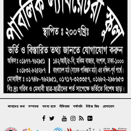
যন্ত্র ‘নষ্ট’ দেখিয়ে লোপাট অর্ধকোটি টাকা
সাতক্ষীরায় ছাত্রদলের ১০ নেতাকর্মীকে পিটুনি দিয়ে
হাসপাতালে পাঠাল ছাত্রলীগ
ত্রুটিপূর্ণ আইনে কাজী জেসিনকে বিটিভির ডিজি নিয়োগ,
সমালোচনার মুখে সংশোধনের চেষ্টা সরকারের
কাশিয়ানীতে একযোগে আওয়ামী লীগের ১০ নেতার
পদত্যাগ
আত্রাইয়ে মধ্যযুগীয় কায়দায় জরিমানা আদায় অনাদায়ে
সমাজচ্যুতের হুমকি
অনুমতি ছাড়া কারও ছবি তোলা কি অপরাধ?
সার্বিয়ায় ঐতিহাসিক সফরে গেলেন জেলেনস্কি
আমাদের কথা
সম্পাদক
সদস্য হতে
নীতিমালা
শর্তাবলি
নিউজ ফিড
যোগাযোগ