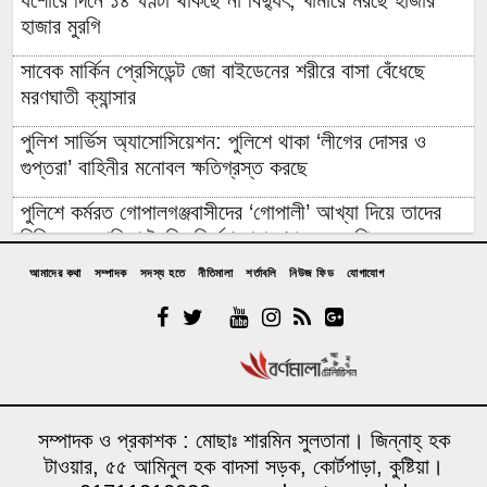
যশোরে দিনে ১৪ ঘণ্টা থাকছে না বিদ্যুৎ, খামারে মরছে হাজার
হাজার মুরগি
সাবেক মার্কিন প্রেসিডেন্ট জো বাইডেনের শরীরে বাসা বেঁধেছে
মরণঘাতী ক্যান্সার
পুলিশ সার্ভিস অ্যাসোসিয়েশন: পুলিশে থাকা ‘লীগের দোসর ও
গুপ্তরা’ বাহিনীর মনোবল ক্ষতিগ্রস্ত করছে
পুলিশে কর্মরত গোপালগঞ্জবাসীদের ‘গোপালী’ আখ্যা দিয়ে তাদের
চিহ্নিত ও তালিকা তৈরির নির্দেশ নারায়ণগঞ্জের এমপির
আমাদের কথা
সম্পাদক
সদস্য হতে
নীতিমালা
শর্তাবলি
নিউজ ফিড
যোগাযোগ
বিদেশি ত্রাণের লোভে ৯ বছর ধরে রোহিঙ্গা সেজে নিবন্ধিত হাজার
হাজার বাংলাদেশি ফেঁসে গেলেন এনআইডি-পাসপোর্ট করতে গিয়ে
এক সপ্তাহে ডিমের দাম বাড়ল দেড়গুণ, ডজন ঠেকল ১৮০ টাকায়:
সিন্ডিকেট ভাঙবে কে?
১০০ কোটি টাকার জীবনরক্ষাকারী যন্ত্র অচল: অথচ সচল যন্ত্র ‘নষ্ট’
সম্পাদক ও প্রকাশক : মোছাঃ শারমিন সুলতানা। জিন্নাহ্ হক
দেখিয়ে লোপাট অর্ধকোটি টাকা
টাওয়ার, ৫৫ আমিনুল হক বাদসা সড়ক, কোর্টপাড়া, কুষ্টিয়া।