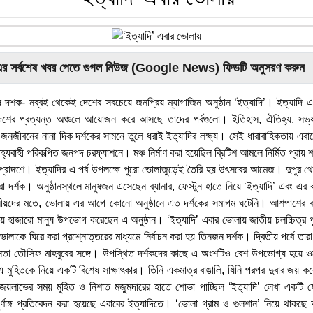
এর সর্বশেষ খবর পেতে গুগল নিউজ (Google News) ফিডটি অনুসরণ করুন
েষ দশক- নব্বই থেকেই দেশের সবচেয়ে জনপ্রিয় ম্যাগাজিন অনুষ্ঠান ‘ইত্যাদি’। ইত্যাদি 
েশের প্রত্যন্ত অঞ্চলে আয়োজন করে আসছে তাদের পর্বগুলো। ইতিহাস, ঐতিহ্য, সভ্যতা
সহ জনজীবনের নানা দিক দর্শকের সামনে তুলে ধরাই ইত্যাদির লক্ষ্য। সেই ধারাবাহিকতায় এবার
যবাহী পরিকল্পিত জনপদ চরফ্যাশনে। মঞ্চ নির্মাণ করা হয়েছিল ব্রিটিশ আমলে নির্মিত প্রায় 
ল প্রাঙ্গণে। ইত্যাদির এ পর্ব উপলক্ষে পুরো ভোলাজুড়েই তৈরি হয় উৎসবের আমেজ। দুপুর থ
 দর্শক। অনুষ্ঠানস্থলে মানুষজন এসেছেন ব্যানার, ফেস্টুন হাতে নিয়ে ‘ইত্যাদি’ এবং এর
নীয়দের মতে, ভোলায় এর আগে কোনো অনুষ্ঠানে এত দর্শকের সমাগম ঘটেনি। আশপাশের বা
িয়ে হাজারো মানুষ উপভোগ করেছেন এ অনুষ্ঠান। ‘ইত্যাদি’ এবার ভোলায় জাতীয় চলচ্চিত্র প
ে ভোলাকে ঘিরে করা প্রশ্নোত্তরের মাধ্যমে নির্বাচন করা হয় তিনজন দর্শক। দ্বিতীয় পর্বে 
েতা তৌসিফ মাহবুবের সঙ্গে। উপস্থিত দর্শকদের কাছে এ অংশটিও বেশ উপভোগ্য হয়ে ও
 মুহিতকে নিয়ে একটি বিশেষ সাক্ষাৎকার। তিনি একমাত্র বাঙালি, যিনি পরপর দুবার জয় করেছেন 
 জয়লাভের সময় মুহিত ও নিশাত মজুমদারের হাতে শোভা পাচ্ছিল ‘ইত্যাদি’ লেখা একটি ফ
্ণাঙ্গ প্রতিবেদন করা হয়েছে এবাবের ইত্যাদিতে। ‘ভোলা গ্রাম ও গুলশান’ নিয়ে থাকছে 