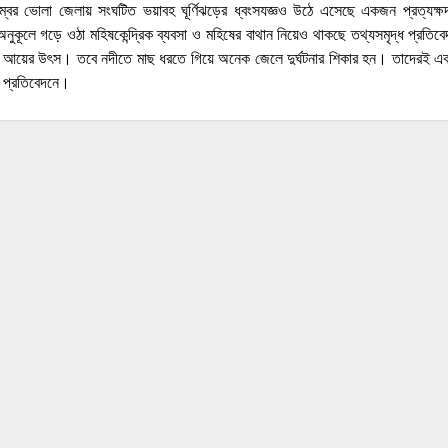
বর ভোলা জেলায় সংঘটিত ভয়াবহ ঘূর্ণিঝড়ের ধ্বংসযজ্ঞও উঠে এসেছে একজন প্রত্যক্ষদর্শ
ুকূলে গড়ে ওঠা মহিষকেন্দ্রিক ব্যবসা ও মহিষের বাথান নিয়েও থাকছে তথ্যসমৃদ্ধ প্রতি
ান আয়ের উৎস। তবে নদীতে মাছ ধরতে গিয়ে অনেক জেলে দুর্ঘটনার শিকার হন। তাদেরই এক 
র প্রতিবেদনে।