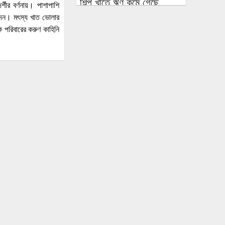
শিল্প খাতে ঋণ কমে গেছে,
ীর বর্ণনায়। পাশাপাশি
হুমকিতে কর্মসংস্থান ও প্রবৃদ্ধি
বেদন। মৎস্য খাত ভোলার
পরিবারের করুণ কাহিনি
এলএনজি ক্রয়ের অনুমোদন
মিলল ছুটির দিনে বসানো ক্রয়
কমিটির বৈঠকে
পাঁচটি দেশের ওপর রেমিট্যান্সের
৬২ শতাংশ নির্ভরতা, বাড়ছে
কৌশলগত ঝুঁকির শঙ্কা
কওমি মাদ্রাসার শিক্ষার্থী বলৎকার
ফের পিছিয়ে গেল রূপপুরের
উৎপাদনের যাত্রা: আগস্টে
জাতীয় গ্রিডে যোগ হচ্ছে না
পরমাণু বিদ্যুৎ
বিনা আমন্ত্রণেই বিদেশে যাবার
পথে দিল্লি থেকে ঘুরে যেতে