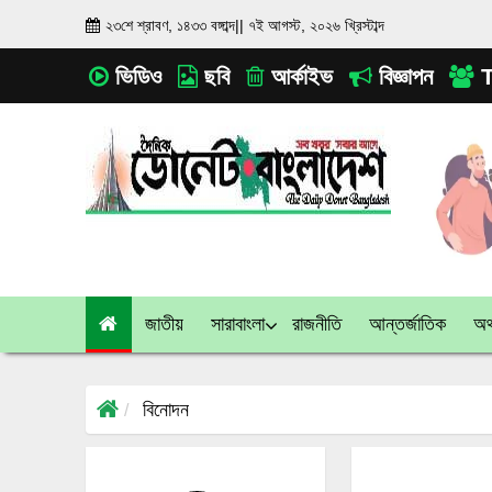
২৩শে শ্রাবণ, ১৪৩৩ বঙ্গাব্দ
||
৭ই আগস্ট, ২০২৬ খ্রিস্টাব্দ
ভিডিও
ছবি
আর্কাইভ
বিজ্ঞাপন
T
জাতীয়
সারাবাংলা
রাজনীতি
আন্তর্জাতিক
অর্
বিনোদন