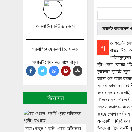
অনলাইন নিউজ ডেক্স
ডোনেট বাংলাদেশ 
ত শতাব্দীর শ
গ
প্রকাশিতঃ ফেব্রুয়ারি ১, ২০২৬
বাইরে গিয়ে দ
পর্যটনকেন্দ্র
সংবাদটি শেয়ার করে সাথে থাকুন
দ্বীপ জেলা ভোলার ঐতিহ্
ট্যাফনাল ব্যারেট স্কু
করতে শুরু করেন হাজারো
স্বাগত জানাতে। স্থা
করে রাস্তার ধারে দাঁড়
বিনোদন
শাকিবের নাম দর্শকপর্ব
সন্তান জনপ্রিয় অভিন
রয়েছে ভোলার গর্ব এম এ
এভারেস্ট। দ্বিতীয়বার
উপজেলা নিয়ে একটি পূর
মারা গেছেন ‘গজনি’ খ্যাত অভিনেতা