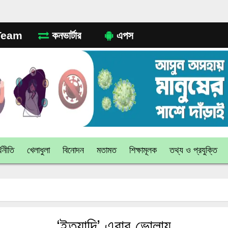
eam
কনভার্টার
এপস
থনীতি
খেলাধুলা
বিনোদন
মতামত
শিক্ষামূলক
তথ্য ও প্রযুক্তি
‘ইত্যাদি’ এবার ভোলায়