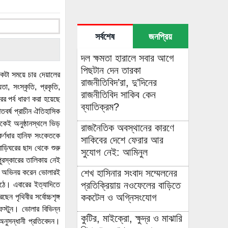
সর্বশেষ
জনপ্রিয়
দল ক্ষমতা হারালে সবার আগে
পিছটান দেন তারকা
একটা সময়ে চার দেয়ালের
রাজনীতিবিদ’রা, দু’দিনের
, সংস্কৃতি, প্রকৃতি,
রাজনীতিবিদ সাকিব কেন
ের পর্ব ধারণ করা হয়েছে
ব্যাতিক্রম?
শতবর্ষ প্রাচীন ঐতিহাসিক
েকেই অনুষ্ঠানস্থলে ভিড়
রাজনৈতিক অবস্থানের কারণে
 কর্ণধার হানিফ সংকেতকে
সাকিবের দেশে ফেরার আর
ড়িঘরের ছাদ থেকে শুরু
সুযোগ নেই: আমিনুল
ুরস্কারের তালিকায় নেই
শেখ হাসিনার সংবাদ সম্মেলনের
তারা অভিনয় করেন ভোলারই
প্রতিক্রিয়ায় নওফেলের বাড়িতে
ঠে। এবারের ইত্যাদিতে
ককটেল ও অগ্নিসংযোগ
পৃথিবীর সর্বোচ্চশৃঙ্গ
েস্টুন। ভোলার বিভিন্ন
কুটির, মাইক্রো, ক্ষুদ্র ও মাঝারি
অনুসন্ধানী প্রতিবেদন।