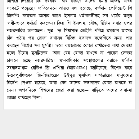
চাপিয়ে দিয়েছে চীন সরকার। যার কারণে তাদের ধর্মীয় অস্তিত্ব এখন
সংকটে পড়েছে। প্রতিবেদনে আরও বলা হয়েছে, বর্তমান প্রেসিডেন্ট শি
জিনপিং ক্ষমতায় আসার আগে ইসলাম ধর্মাবলম্বীসহ সব ধর্মের মানুষ
স্বাধীনভাবে ধর্মচর্চা করতেন। কিন্তু শি ইসলাম, বৌদ্ধ, খ্রিষ্টান সবার ওপর
নজরদারির চালাচ্ছেন। সূত্র: দ্য সিয়াসাত ডেইলি পবিত্র রমজান মাসের
চাঁদ ওঠার পর রোজা রাখাসহ বিভিন্ন ইবাদত বন্দেগিতে সময় পার
করছেন বিশ্বের সব মুসল্লি। তবে রমজানের রোজা রাখাতেও বাধা দেওয়া
হচ্ছে চীনের মুসল্লিদের। তারা যেন রোজা রাখতে না পারেন সেজন্য
চালানো হচ্ছে নজরদারিও। মানবাধিকার সংস্থাগুলোর বরাতে মার্কিন
সংবাদমাধ্যম রেডিও ফ্রি এশিয়া (আরএফএ) জানিয়েছে, বিশেষ করে
উত্তরপূর্বাঞ্চলের জিনজিয়াংয়ের উইঘুর মুসমিল সম্পদ্রায়ের মানুষদের
নির্দেশ দেওয়া হয়েছে, তারা যেন তাদের সন্তানদের রোজা রাখতে না
দেন। অপরদিকে শিশুদের জেরা করা হচ্ছে— বাড়িতে তাদের বাবা-মা
রোজা রাখছেন কিনা।