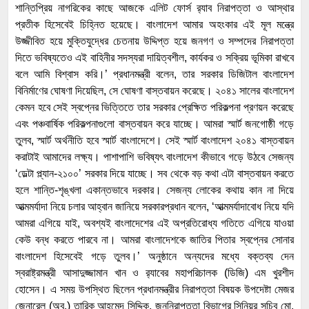
শান্তিপ্রিয় নাগরিকের কাছে আজকে এলিট ফোর্স র‌্যাব নিরাপত্তা ও আস্থার
প্রতীক হিসেবেই চিহ্নিত হয়েছে। বাংলাদেশ আমার অহংকার এই মূল মন্ত্রে
উজ্জীবিত হয়ে মুক্তিযুদ্ধের চেতনায় উদ্দিপ্ত হয়ে জনগণ ও সম্পদের নিরাপত্তা
দিতে ভবিষ্যতেও এই বাহিনীর সদস্যরা দায়িত্বশীল, কার্যকর ও সক্রিয় ভূমিকা রাখবে
বলে আমি বিশ্বাস করি।’ প্রধানমন্ত্রী বলেন, তার সরকার ডিজিটাল বাংলাদেশ
বিনির্মাণের ঘোষণা দিয়েছিল, সে ঘোষণা বাস্তবায়ন করেছে। ২০৪১ সালের বাংলাদেশ
কেমন হবে সেই স্বপ্নের ভিত্তিতে তার সরকার প্রেক্ষিত পরিকল্পনা প্রণয়ন করেছে
এবং পঞ্চবার্ষিক পরিকল্পনাগুলো বাস্তবায়ন করে যাচ্ছে। আমরা স্মার্ট জনগোষ্ঠী গড়ে
তুলব, স্মার্ট অর্থনীতি হবে স্মার্ট বাংলাদেশে। সেই স্মার্ট বাংলাদেশ ২০৪১ বাস্তবায়ন
করাটাই আমাদের লক্ষ্য। পাশাপাশি ভবিষ্যৎ বাংলাদেশ কীভাবে গড়ে উঠবে সেজন্য
‘ডেল্টা প্ল্যান-২১০০’ সরকার দিয়ে যাচ্ছে। সব থেকে বড় কথা এটা বাস্তবায়ন করতে
হলে শান্তি-শৃঙ্খলা একান্তভাবে দরকার। সেজন্য লোকের কথায় কান না দিয়ে
আত্মমর্যাদা নিয়ে চলার আহ্বান জানিয়ে সরকারপ্রধান বলেন, ‘আত্মমর্যাদাবোধ নিয়ে যদি
আমরা এগিয়ে যাই, অবশ্যই বাংলাদেশের এই অপ্রতিরোধ্য গতিতে এগিয়ে যাওয়া
কেউ বন্ধ করতে পারবে না। আমরা বাংলাদেশকে জাতির পিতার স্বপ্নের সোনার
বাংলাদেশ হিসেবেই গড়ে তুলব।’ অনুষ্ঠানে অন্যদের মধ্যে বক্তব্য দেন
স্বরাষ্ট্রমন্ত্রী আসাদুজ্জামান খান ও র‌্যাবের মহাপরিচালক (ডিজি) এম খুরশীদ
হোসেন। এ সময় উপস্থিত ছিলেন প্রধানমন্ত্রীর নিরাপত্তা বিষয়ক উপদেষ্টা মেজর
জেনারেল (অব.) তারিক আহমেদ সিদ্দিক, জননিরাপত্তা বিভাগের সিনিয়র সচিব মো.