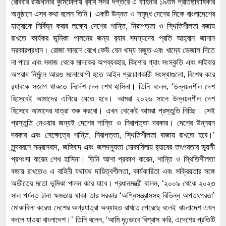
রোববার রাজধানীর কুর্মিটোলায় র‌্যাব সদর দপ্তরে এ বাহিনীর ১৯তম প্রতিষ্ঠাবার্ষিকীর
অনুষ্ঠানে এসব কথা বলেন তিনি। একটি উন্নত ও সমৃদ্ধ দেশের দিকে বাংলাদেশের
যাত্রাকে নির্বিঘ্ন করার লক্ষ্যে দেশের শান্তি, নিরাপত্তা ও স্থিতিশীলতা বজায়
রাখতে কার্যকর ভূমিকা পালনের জন্য র‌্যাব সদস্যদের প্রতি আহ্বান জানান
সরকারপ্রধান। রোজা সামনে রেখে কেউ যেন খাদ্য মজুত এবং খাদ্যে ভেজাল দিতে
না পারে এবং সমাজ থেকে মাদকের অপব্যবহার, কিশোর গ্যাং সংস্কৃতি এবং সাইবার
অপরাধ নির্মূলে আরও মনোযোগী হতে আইন প্রয়োগকারী সংস্থাগুলো, বিশেষ করে
র‌্যাবকে সজাগ থাকতে নির্দেশ দেন শেখ হাসিনা। তিনি বলেন, ‘উন্নয়নশীল দেশ
হিসেবেই আমাদের এগিয়ে যেতে হবে। আমরা ২০২৬ সালে উন্নয়নশীল দেশ
হিসেবে আমাদের যাত্রা শুরু করবো। এখন থেকেই আমরা প্রস্তুতি নিচ্ছি। সেই
প্রস্তুতি নেওয়ার জন্যই দেশের শান্তি ও নিরাপত্তা দরকার। দেশের উন্নয়ন
দরকার এবং সেক্ষেত্রে শান্তি, নিরাপত্তা, স্থিতিশীলতা বাজায় রাখতে হবে।’
সুন্দরবনে সন্ত্রাসবাদ, জঙ্গিবাদ এবং জলদস্যুতা মোকাবিলায় র‌্যাবের তৎপরতার ভূয়সী
প্রশংসা করেন শেখ হাসিনা। তিনি আশা প্রকাশ করেন, শান্তি ও স্থিতিশীলতা
বজায় রাখতেও এ বাহিনী যথাযথ দায়িত্বশীলতা, কার্যকারিতা এবং সক্রিয়তার সঙ্গে
অতীতের মতো ভূমিকা পালন করে যাবে। প্রধানমন্ত্রী বলেন, ‘২০০৯ থেকে ২০২৩
সাল পর্যন্ত টানা ক্ষমতায় থাকা তার সরকার ‘অগ্নিসন্ত্রাসসহ বিভিন্ন অপতৎপরতা’
মোকাবিলা করেও দেশের অগ্রযাত্রা অব্যাহত রাখতে পেরেছে বলেই বাংলাদেশ এখন
বদলে যাওয়া বাংলাদেশ।’ তিনি বলেন, ‘আমি দৃঢ়ভাবে বিশ্বাস করি, এদেশের প্রতিটি