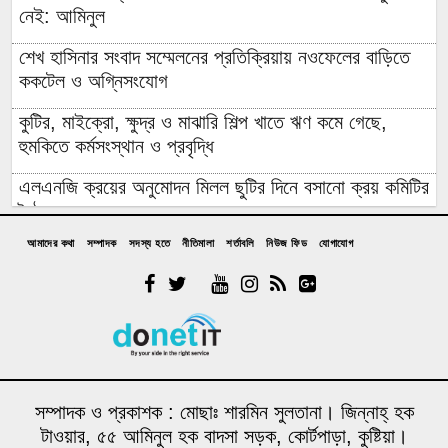
নেই: আমিনুল
শেখ হাসিনার সংবাদ সম্মেলনের প্রতিক্রিয়ায় নওফেলের বাড়িতে
ককটেল ও অগ্নিসংযোগ
কুটির, মাইক্রো, ক্ষুদ্র ও মাঝারি শিল্প খাতে ঋণ কমে গেছে,
হুমকিতে কর্মসংস্থান ও প্রবৃদ্ধি
এলএনজি ক্রয়ের অনুমোদন মিলল ছুটির দিনে বসানো ক্রয় কমিটির
বৈঠকে
আমাদের কথা
সম্পাদক
সদস্য হতে
নীতিমালা
শর্তাবলি
নিউজ ফিড
যোগাযোগ
পাঁচটি দেশের ওপর রেমিট্যান্সের ৬২ শতাংশ নির্ভরতা, বাড়ছে
কৌশলগত ঝুঁকির শঙ্কা
কওমি মাদ্রাসার শিক্ষার্থী বলৎকার
ফের পিছিয়ে গেল রূপপুরের উৎপাদনের যাত্রা: আগস্টে জাতীয়
গ্রিডে যোগ হচ্ছে না পরমাণু বিদ্যুৎ
সম্পাদক ও প্রকাশক : মোছাঃ শারমিন সুলতানা। জিন্নাহ্ হক
বিনা আমন্ত্রণেই বিদেশে যাবার পথে দিল্লি থেকে ঘুরে যেতে
টাওয়ার, ৫৫ আমিনুল হক বাদসা সড়ক, কোর্টপাড়া, কুষ্টিয়া।
চেয়েছিলেন ড. ইউনূস