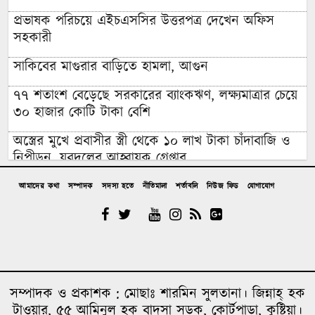
প্রভাষক পরিচয়ে এইচএসসির উত্তরপত্র দেখেন অফিস
সহকারী
সাকিবের মাগুরার বাড়িতে হামলা, আগুন
৭৭ শতাংশ বেড়েছে সরকারের ব্যাংকঋণ, লক্ষ্যমাত্রার চেয়ে
৩০ হাজার কোটি টাকা বেশি
অস্ত্রের মুখে প্রবাসীর স্ত্রী থেকে ১০ লাখ টাকা চাঁদাবাজি ও
নিপীড়ন, যুবদলের আহ্বায়ক গ্রেপ্তার
চাঁদপুরের মাদকসেবী ভাতিজাকে তুলে আনতে গিয়ে চাচাকে
আমাদের কথা
সম্পাদক
সদস্য হতে
নীতিমালা
শর্তাবলি
নিউজ ফিড
যোগাযোগ
পিটিয়ে হত্যা”সড়ক অবরোধ
অর্থাভাবে বন্ধ চিকিৎসার পথ,দুরারোগ্য রোগে আক্রান্ত
মজিবর
আত্রাইয়ে নানা আয়োজনে গণঅভ্যুত্থান দিবস পালন
সম্পাদক ও প্রকাশক : মোছাঃ শারমিন সুলতানা। জিন্নাহ্ হক
উপজেলা প্রশাসনে জুলাই শহিদ পরিবারের সংবর্ধনা; কবরে
টাওয়ার, ৫৫ আমিনুল হক বাদসা সড়ক, কোর্টপাড়া, কুষ্টিয়া।