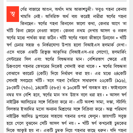
র্ণের বাজারে আগুন, অর্থাৎ দাম আকাশচুম্বী। তবুও গহনা কেনায়
স্ব
খামতি নেই। অতিরিক্ত অর্থ ব্যয় করেই নারীরা স্বর্ণের গহনা
কিনছেন। স্বর্ণের গহনা কিনবেন ভালো কথা, কেনার আগে তা
খাঁটি কিনা জেনে নেওয়া ভালো। কেননা প্রথম দেখায় আসল ও নকল
স্বর্ণের মধ্যে পার্থক্য করা কঠিন। খাঁটি স্বর্ণের গহনা কীভাবে চিনবেন • খাঁটি
স্বর্ণ চেনার সহজ ও নির্ভরযোগ্য উপায় হলো বিআইএস হলমার্ক দেখা।
এতে থাকে একটি ত্রিভুজ আকৃতির (বিআইএস-এর লোগো), হলমার্কিং
সেন্টারের সিল এবং স্বর্ণের বিশুদ্ধতার মান। বেশিরভাগ ক্ষেত্রে এই
চিহ্নগুলো গহনার ভেতরের দিকেই খোদাই করা থাকে। • স্বর্ণের বিশুদ্ধতা
বোঝাতে ক্যারেট (কেটি) দিয়ে নির্ধারণ করা হয়। এর মধ্যে ২৪কেটি
সোনাই সবচেয়ে খাঁটি। তবে গহনা তৈরিতে সাধারণত ২২কেটি (৯১৬),
১৮কেটি (৭৫০), ১৪কেটি (৫৮৫) ও ১০কেটি স্বর্ণ ব্যবহৃত হয়। ফাইননেস
নম্বর যত বেশি হবে, স্বর্ণের মান তত উন্নত বলে ধরা হয়। • আসল স্বর্ণ
নাইট্রিক অ্যাসিডের সঙ্গে বিক্রিয়া করে না। এটি অবশ্য তামা, দস্তা, স্টার্লিং
সিলভার ইত্যাদির মতো অন্যান্য মিশ্রণের সঙ্গে বিক্রিয়া করে। অল্প পরিমাণ
নাইট্রিক অ্যাসিড ড্রপারের সাহায্যে গহনার ওপর ফেলুন। জায়গাটি সবুজ
হয়ে গেলে বুঝবেন সেটি আসল স্বর্ণ নয়। • খাঁটি স্বর্ণ কখনোই চুম্বকের
দিকে আকৃষ্ট হয় না। একটি চুম্বক নিয়ে গহনার কাছে ধরুন। যদি গহনা