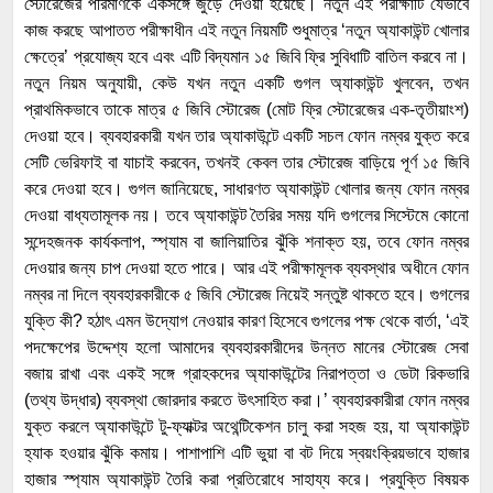
স্টোরেজের পরিমাণকে একসঙ্গে জুড়ে দেওয়া হয়েছে। নতুন এই পরীক্ষাটি যেভাবে
কাজ করছে আপাতত পরীক্ষাধীন এই নতুন নিয়মটি শুধুমাত্র ‘নতুন অ্যাকাউন্ট খোলার
ক্ষেত্রে’ প্রযোজ্য হবে এবং এটি বিদ্যমান ১৫ জিবি ফ্রি সুবিধাটি বাতিল করবে না।
নতুন নিয়ম অনুযায়ী, কেউ যখন নতুন একটি গুগল অ্যাকাউন্ট খুলবেন, তখন
প্রাথমিকভাবে তাকে মাত্র ৫ জিবি স্টোরেজ (মোট ফ্রি স্টোরেজের এক-তৃতীয়াংশ)
দেওয়া হবে। ব্যবহারকারী যখন তার অ্যাকাউন্টে একটি সচল ফোন নম্বর যুক্ত করে
সেটি ভেরিফাই বা যাচাই করবেন, তখনই কেবল তার স্টোরেজ বাড়িয়ে পূর্ণ ১৫ জিবি
করে দেওয়া হবে। গুগল জানিয়েছে, সাধারণত অ্যাকাউন্ট খোলার জন্য ফোন নম্বর
দেওয়া বাধ্যতামূলক নয়। তবে অ্যাকাউন্ট তৈরির সময় যদি গুগলের সিস্টেমে কোনো
সন্দেহজনক কার্যকলাপ, স্প্যাম বা জালিয়াতির ঝুঁকি শনাক্ত হয়, তবে ফোন নম্বর
দেওয়ার জন্য চাপ দেওয়া হতে পারে। আর এই পরীক্ষামূলক ব্যবস্থার অধীনে ফোন
নম্বর না দিলে ব্যবহারকারীকে ৫ জিবি স্টোরেজ নিয়েই সন্তুষ্ট থাকতে হবে। গুগলের
যুক্তি কী? হঠাৎ এমন উদ্যোগ নেওয়ার কারণ হিসেবে গুগলের পক্ষ থেকে বার্তা, ‘এই
পদক্ষেপের উদ্দেশ্য হলো আমাদের ব্যবহারকারীদের উন্নত মানের স্টোরেজ সেবা
বজায় রাখা এবং একই সঙ্গে গ্রাহকদের অ্যাকাউন্টের নিরাপত্তা ও ডেটা রিকভারি
(তথ্য উদ্ধার) ব্যবস্থা জোরদার করতে উৎসাহিত করা।’ ব্যবহারকারীরা ফোন নম্বর
যুক্ত করলে অ্যাকাউন্টে টু-ফ্যাক্টর অথেন্টিকেশন চালু করা সহজ হয়, যা অ্যাকাউন্ট
হ্যাক হওয়ার ঝুঁকি কমায়। পাশাপাশি এটি ভুয়া বা বট দিয়ে স্বয়ংক্রিয়ভাবে হাজার
হাজার স্প্যাম অ্যাকাউন্ট তৈরি করা প্রতিরোধে সাহায্য করে। প্রযুক্তি বিষয়ক