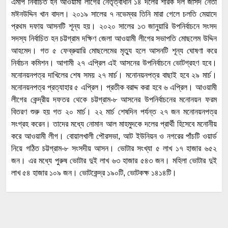
এমপি নির্বাচিত হন আওয়ামী লীগের নেতৃত্বাধীন ১৪ দলের শরিক দল জাসদ নেতা
মঈনউদ্দিন খান বাদল। ২০১৯ সালের ৭ নভেম্বর তিনি মারা গেলে চলতি মেয়াদে
প্রথম দফায় আসনটি শূন্য হয়। ২০২০ সালের ১৩ জানুয়ারি উপনির্বাচনে সংসদ
সদস্য নির্বাচিত হন চট্টগ্রাম দক্ষিণ জেলা আওয়ামী লীগের সভাপতি মোছলেম উদ্দিন
আহমেদ। গত ৫ ফেব্রুয়ারি মোছলেমের মৃত্যু হলে আসনটি শূন্য ঘোষণা করে
নির্বাচন কমিশন। আগামী ২৭ এপ্রিল এই আসনের উপনির্বাচনে ভোটগ্রহণ হবে।
মনোনয়নপত্র দাখিলের শেষ সময় ২৭ মার্চ। মনোনয়নপত্র বাছাই হবে ২৯ মার্চ।
মনোনয়নপত্র প্রত্যাহার ৫ এপ্রিল। প্রতীক বরাদ্দ করা হবে ৬ এপ্রিল। আওয়ামী
লীগের কেন্দ্রীয় দফতর থেকে চট্টগ্রাম-৮ আসনের উপনির্বাচনের মনোনয়ন ফরম
বিতরণ শুরু হয় গত ২০ মার্চ। ২২ মার্চ শেষদিন পর্যন্ত ২৭ জন মনোনয়নপত্র
সংগ্রহ করেন। তাদের মধ্যে নোমান আল মাহমুদকে দলের প্রার্থী হিসেবে মনোনীয়
করে আওয়ামী লীগ। বোয়ালখালী পৌরসভা, আট ইউনিয়ন ও নগরের পাঁচটি ওয়ার্ড
নিয়ে গঠিত চট্টগ্রাম-৮ সংসদীয় আসন। ভোটার সংখ্যা ৫ লাখ ১৭ হাজার ৬৫২
জন। এর মধ্যে পুরুষ ভোটার দুই লাখ ৬৩ হাজার ৫৪৩ জন। মহিলা ভোটার দুই
লাখ ৫৪ হাজার ১০৯ জন। ভোটকেন্দ্র ১৯০টি, ভোটকক্ষ ১৪১৪টি।