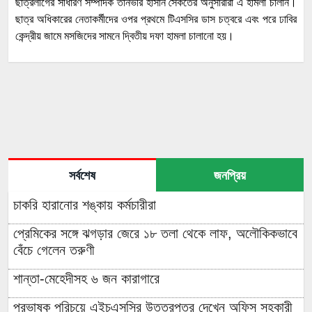
ছাত্রলীগের সাধারণ সম্পাদক তানভীর হাসান সৈকতের অনুসারীরা এ হামলা চালান।
ছাত্র অধিকারের নেতাকর্মীদের ওপর প্রথমে টিএসসির ডাস চত্বরে এবং পরে ঢাবির
কেন্দ্রীয় জামে মসজিদের সামনে দ্বিতীয় দফা হামলা চালানো হয়।
সর্বশেষ
জনপ্রিয়
চাকরি হারানোর শঙ্কায় কর্মচারীরা
প্রেমিকের সঙ্গে ঝগড়ার জেরে ১৮ তলা থেকে লাফ, অলৌকিকভাবে
বেঁচে গেলেন তরুণী
শান্তা-মেহেদীসহ ৬ জন কারাগারে
প্রভাষক পরিচয়ে এইচএসসির উত্তরপত্র দেখেন অফিস সহকারী