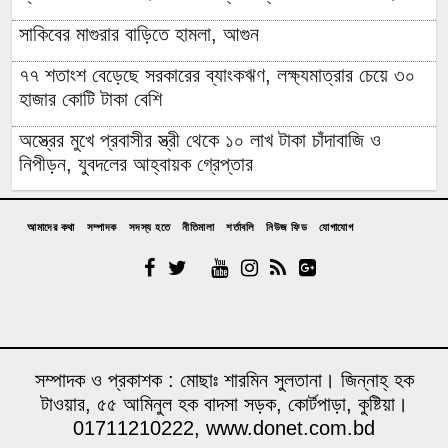
সাকিবের মাগুরার বাড়িতে হামলা, আগুন
৭৭ শতাংশ বেড়েছে সরকারের ব্যাংকঋণ, লক্ষ্যমাত্রার চেয়ে ৩০
হাজার কোটি টাকা বেশি
অস্ত্রের মুখে প্রবাসীর স্ত্রী থেকে ১০ লাখ টাকা চাঁদাবাজি ও
নিপীড়ন, যুবদলের আহ্বায়ক গ্রেপ্তার
চাঁদপুরের মাদকসেবী ভাতিজাকে তুলে আনতে গিয়ে চাচাকে পিটিয়ে
হত্যা”সড়ক অবরোধ
আমাদের কথা
সম্পাদক
সদস্য হতে
নীতিমালা
শর্তাবলি
নিউজ ফিড
যোগাযোগ
অর্থাভাবে বন্ধ চিকিৎসার পথ,দুরারোগ্য রোগে আক্রান্ত মজিবর
আত্রাইয়ে নানা আয়োজনে গণঅভ্যুত্থান দিবস পালন
উপজেলা প্রশাসনে জুলাই শহিদ পরিবারের সংবর্ধনা; কবরে ফুল
দিয়ে শ্রদ্ধা বিএনপির
সম্পাদক ও প্রকাশক : মোছাঃ শারমিন সুলতানা। জিন্নাহ্ হক
টাওয়ার, ৫৫ আমিনুল হক বাদসা সড়ক, কোর্টপাড়া, কুষ্টিয়া।
শান্তা ফারজানাসহ ৬ জন গ্রেপ্তার
01711210222, www.donet.com.bd