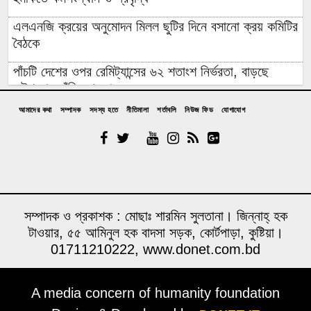
এলএনজি ক্রয়ের অনুমোদন মিলল ছুটির দিনে বসানো ক্রয় কমিটির
বৈঠকে
পাঁচটি দেশের ওপর রেমিট্যান্সের ৬২ শতাংশ নির্ভরতা, বাড়ছে
কৌশলগত ঝুঁকির শঙ্কা
আমাদের কথা
সম্পাদক
সদস্য হতে
নীতিমালা
শর্তাবলি
নিউজ ফিড
যোগাযোগ
কওমি মাদ্রাসার শিক্ষার্থী বলৎকার
ফের পিছিয়ে গেল রূপপুরের উৎপাদনের যাত্রা: আগস্টে জাতীয়
গ্রিডে যোগ হচ্ছে না পরমাণু বিদ্যুৎ
বিনা আমন্ত্রণেই বিদেশে যাবার পথে দিল্লি থেকে ঘুরে যেতে
চেয়েছিলেন ড. ইউনূস
সম্পাদক ও প্রকাশক : মোছাঃ শারমিন সুলতানা। জিন্নাহ্ হক
টাওয়ার, ৫৫ আমিনুল হক বাদসা সড়ক, কোর্টপাড়া, কুষ্টিয়া।
১৪ বছরের মধ্যে সর্বনিম্ন বৈদেশিক ঋণের প্রতিশ্রুতি পেল
01711210222, www.donet.com.bd
বাংলাদেশ, উল্টো সর্বোচ্চ ঋণ পরিশোধের চাপ
উদ্বোধনের আগেই ধসে পড়ল পৌনে ৩ কোটি টাকার সড়ক, বাঁশ-
A media concern of humanity foundation
বালুর বস্তায় ঠেকা!