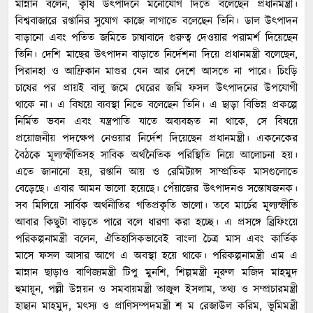
মান্নান বলেন, কৃষি উৎপাদনে মনোযোগ দিতে বলেছেন প্রধানমন্ত্রী।
বিশ্ববাজারে রপ্তানির সুযোগ কাজে লাগাতে বলেছেন তিনি। ডাল উৎপাদন
বাড়ানো এবং পতিত জমিতে চাষাবাদে গুরুত্ব দেওয়ার পরামর্শ দিয়েছেন
তিনি। দেশি মাছের উৎপাদন বাড়াতে নির্দেশনা দিয়ে প্রধানমন্ত্রী বলেছেন,
পিরানহা ও আফ্রিকান মাগুর যেন আর দেশে আসতে না পারে। চিংড়ি
চাষের পর প্রায়ই বালু জমে ঘেরের জমি ফসল উৎপাদনের উপযোগী
থাকে না। এ বিষয়ে ব্যবস্থা নিতে বলেছেন তিনি। এ ছাড়া বিভিন্ন প্রকল্পে
নির্মিত ভবন এবং যন্ত্রপাতি যাতে অব্যবহৃত না থাকে, সে বিষয়ে
প্রয়োজনীয় পদক্ষেপ নেওয়ার নির্দেশ দিয়েছেন প্রধানমন্ত্রী। একনেকের
বৈঠকে মূল্যস্ফীতিসহ সাবিক অর্থনৈতিক পরিস্থিতি নিয়ে আলোচনা হয়।
এতে জানানো হয়, রপ্তানি আয় ও রেমিট্যান্স সাম্প্রতিক মাসগুলোতে
বেড়েছে। এবার আমন ভালো হয়েছে। পেঁয়াজের উৎপাদনও সন্তোষজনক।
সব মিলিয়ে সার্বিক অর্থনীতির গতিপ্রকৃতি ভালো। তবে মার্চের মূল্যস্ফীতি
আবার কিছুটা বাড়তে পারে বলে ধারণা করা হচ্ছে। এ প্রসঙ্গে ব্রিফিংয়ে
পরিকল্পনামন্ত্রী বলেন, ঐতিহাসিকভাবেই বাংলা চৈত্র মাস এবং কার্তিক
মাসে ফসল আসার আগে এ অবস্থা হয়ে থাকে। পরিকল্পনামন্ত্রী এম এ
মান্নান ছাড়াও বাণিজ্যমন্ত্রী টিপু মুনশি, শিল্পমন্ত্রী নূরুল মজিদ মাহমুদ
হুমায়ূন, পল্লী উন্নয়ন ও সমবায়মন্ত্রী তাজুল ইসলাম, তথ্য ও সম্প্রচারমন্ত্রী
হাছান মাহমুদ, মৎস্য ও প্রাণিসম্পদমন্ত্রী শ ম রেজাউল করিম, ভূমিমন্ত্রী