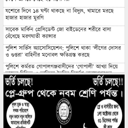
যশোরে দিনে ১৪ ঘণ্টা থাকছে না বিদ্যুৎ, খামারে মরছে
হাজার হাজার মুরগি
সাবেক মার্কিন প্রেসিডেন্ট জো বাইডেনের শরীরে বাসা
বেঁধেছে মরণঘাতী ক্যান্সার
পুলিশ সার্ভিস অ্যাসোসিয়েশন: পুলিশে থাকা ‘লীগের দোসর
ও গুপ্তরা’ বাহিনীর মনোবল ক্ষতিগ্রস্ত করছে
পুলিশে কর্মরত গোপালগঞ্জবাসীদের ‘গোপালী’ আখ্যা দিয়ে
তাদের চিহ্নিত ও তালিকা তৈরির নির্দেশ নারায়ণগঞ্জের
এমপির
বিদেশি ত্রাণের লোভে ৯ বছর ধরে রোহিঙ্গা সেজে নিবন্ধিত
হাজার হাজার বাংলাদেশি ফেঁসে গেলেন এনআইডি-
পাসপোর্ট করতে গিয়ে
এক সপ্তাহে ডিমের দাম বাড়ল দেড়গুণ, ডজন ঠেকল ১৮০
টাকায়: সিন্ডিকেট ভাঙবে কে?