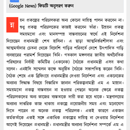
(Google News) ফিডটি অনুসরণ করুন
য়ন প্রকল্পের পরিচালকরা অন্য কোনো দায়িত্ব পালন করবেন না।
ন্ন
শুধু প্রকল্প পরিচালকের কাজই করবেন তাঁরা। উন্নয়ন প্রকল্প
সময়মতো এবং মানসম্পন্ন বাস্তবায়নের স্বার্থে এই নির্দেশনা
দিয়েছেন প্রধানমন্ত্রী শেখ হাসিনা। এ ছাড়া আত্মনির্ভরশীলতা এবং
আত্মমর্যাদার চেতনা থেকে বিদেশি গাড়ির পরিবর্তে দেশে উৎপাদিত গাড়ি
ব্যবহারের পরামর্শ দিয়েছেন তিনি। গতকাল মঙ্গলবার জাতীয় অর্থনৈতিক
পরিষদের নির্বাহী কমিটির (একনেক) বৈঠকে প্রধানমন্ত্রী এসব কথা
বলেন। এনইসি সম্মেলন কক্ষে অনুষ্ঠিত বৈঠকে সভাপতিত্ব করেন তিনি।
বৈঠক শেষে এক ব্রিফিংয়ে প্রধানমন্ত্রীর দেওয়া নির্দেশনা এবং একনেকের
অন্যান্য সিদ্ধান্ত বিষয়ে বিস্তারিত জানান পরিকল্পনামন্ত্রী এম এ মান্নান।
সময়মতো প্রকল্প বাস্তবায়ন না হওয়ার পেছনে অনেক ক্ষেত্রে প্রকল্প
পরিচালকদের অন্য কাজের ব্যস্ততাকে দায়ী করা হয়ে থাকে। মন্ত্রণালয়ের
অন্যান্য দাপ্তরিক কাজ থাকায় প্রকল্পে প্রয়োজনীয় সময় এবং মনোযোগ
দিতে পারেন না অনেক প্রকল্প পরিচালক। একই কারণে একজন
কর্মকর্তাকে একই সঙ্গে একাধিক প্রকল্পের দায়িত্ব না দেওয়ার নির্দেশনা
আগেই দিয়েছেন প্রধানমন্ত্রী। প্রধানমন্ত্রীর অন্যান্য নির্দেশনা সম্পর্কে এম এ