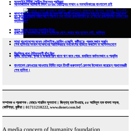
অনলাইন নিউজ পোর্টাল নিবন্ধের প্রক্রিয়া
আন্তর্জাতিক আদিবাসী দিবস ২০২৬: বৈচিত্র্যের সম্মান ও সমঅধিকারের বাংলাদেশ চাই
কালাপাহাড়িয়া ইউনিয়ন যুবলীগের সভাপতি প্রার্থী মোকলব হোসেন বকুলের নেতৃত্বে সুধী সমাবেশে
দল ক্ষমতা হারালে সবার আগে পিছটান দেন তারকা রাজনীতিবিদ’রা, দু’দিনের রাজনীতিবিদ সাকিব কেন
অংশ গ্রহণ।
ব্যাতিক্রম?
বদলে যাচ্ছে মানুষের ঘরবাড়ির চিত্র
রাজনৈতিক অবস্থানের কারণে সাকিবের দেশে ফেরার আর সুযোগ নেই: আমিনুল
সাড়া বাংলাদেশের মধ্যে মেটলাইফ-মোমিন এজেন্সি, কুষ্টিয়া’র- প্রথম স্থান অর্জন
শেখ হাসিনার সংবাদ সম্মেলনের প্রতিক্রিয়ায় নওফেলের বাড়িতে ককটেল ও অগ্নিসংযোগ
বিলুপ্তির পথে ঐতিহ্যবাহী বাঁশ শিল্প
কুটির, মাইক্রো, ক্ষুদ্র ও মাঝারি শিল্প খাতে ঋণ কমে গেছে, হুমকিতে কর্মসংস্থান ও প্রবৃদ্ধি
বাংলাদেশ রেলওয়ের আওতায় নির্মিত নতুন তিনটি গুরুত্বপূর্ণ রেলপথ উদ্বোধন করেছেন প্রধানমন্ত্রী
শেখ হাসিনা।
ইআবা নেতা ফয়জুল করিম: ‘জুলাইতে রাজপথে ছিলাম আমরা, বিএনপি-জামায়াত ছিল না’
সম্পাদক ও প্রকাশক : মোছাঃ শারমিন সুলতানা। জিন্নাহ্ হক টাওয়ার, ৫৫ আমিনুল হক বাদসা সড়ক,
কোর্টপাড়া, কুষ্টিয়া। 01711210222, www.donet.com.bd
A media concern of humanity foundation