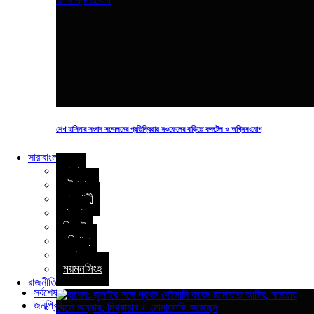
জবানবন্দি গ্রহণ করেন এবং আসামিকে আগামী ২৬ এপ্রিল হাজির হতে সমন জারি করেন।
বিষয়টি নিশ্চিত করেছেন শাকিব খানের আইনজীবী তানভীর আহম্মেদ। সম্প্রতি শাকিব
খানের বিরুদ্ধে অস্ট্রেলিয়ায় ‘অপারেশন অগ্নিপথ’ সিনেমার শুটিংয়ে শিডিউল ফাঁসানো,
ছবির শুটিং না হওয়ায় ক্ষতিপূরণ দাবি ও সহ-প্রযোজক এক নারীকে ধর্ষণের অভিযোগে
চলচ্চিত্র সংশ্লিষ্ট কয়েকটি সংগঠনের কাছে লিখিত অভিযোগ করেন ছবিটির সহ–
প্রযোজক রহমত উল্লাহ। শাকিব খানের সঙ্গে ‘অপারেশন অগ্নিপথ’ ছবিটি নিয়ে
প্রযোজনা প্রতিষ্ঠান ভার্টেক্স মিডিয়ার চুক্তি হয়। আর ভার্টেক্স মিডিয়ার সঙ্গে সহ–
প্রযোজনা প্রতিষ্ঠান হিসেবে যুক্ত হয় সিনেফ্যাক্ট, যার মালিকানায় আছেন মাহিন আবেদীন,
রহমত উল্লাহ ও অস্ট্রেলীয় এক নারী। পরে গত ১৮ মার্চ (শনিবার) রহমত উল্লাহর নামে
মানহানির মামলা করতে রাজধানীর গুলশান থানায় যান শাকিব খান। তবে পুলিশ মামলাটি
শেখ হাসিনার সংবাদ সম্মেলনের প্রতিক্রিয়ায় নওফেলের বাড়িতে ককটেল ও অগ্নিসংযোগ
নেয়নি। মামলাটি আদালতে করার পরামর্শ দেয় পুলিশ। ওইদিন থানা থেকে বেরিয়ে শাকিব
খান বলেন, আমাদের সঙ্গে কোনো ক্রাইম হলে আমরা প্রথমে থানায় যাই। তাই এখানে
সারাবাংলা
আসছি। আমি পরামর্শ নিয়েছি। ওনারা কোর্টে মামলা করার পরামর্শ দিয়েছেন। আমি সেটাই
ঢাকা
করব। লিগ্যাল অ্যাডভাইজারের সঙ্গে আলাপ করে কোর্টে মামলা করব। পরদিন ১৯ মার্চ
চট্টগ্রাম
(রোববার) বিকেলে শাকিব খান তার অভিযোগ নিয়ে রাজধানীর মিন্টো রোডে ঢাকা মহানগর
পুলিশের গোয়েন্দা বিভাগের (ডিবি) কার্যালয়ে লিখিত অভিযোগ করেন শাকিব খান। ওইদিন
রাজশাহী
ডিবির পক্ষ থেকে বলা হয়, শাকিব খানের অভিযোগ তদন্ত করে দেখা হবে।
খুলনা
সিলেট
বরিশাল
রংপুর
ময়মনসিংহ
রাজনীতি
সর্বশেষ
জনপ্রিয়