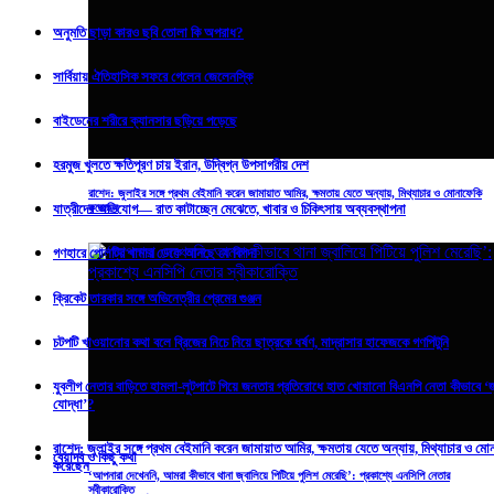
অনুমতি ছাড়া কারও ছবি তোলা কি অপরাধ?
সার্বিয়ায় ঐতিহাসিক সফরে গেলেন জেলেনস্কি
বাইডেনের শরীরে ক্যানসার ছড়িয়ে পড়েছে
হরমুজ খুলতে ক্ষতিপূরণ চায় ইরান, উদ্বিগ্ন উপসাগরীয় দেশ
রাশেদ: জুলাইর সঙ্গে প্রথম বেইমানি করেন জামায়াত আমির, ক্ষমতায় যেতে অন্যায়, মিথ্যাচার ও মোনাফেকি
করেছেন
যাত্রীদের অভিযোগ— রাত কাটাচ্ছেন মেঝেতে, খাবার ও চিকিৎসায় অব্যবস্থাপনা
গণহারে পোলট্রি খামার ডেকে আনছে যে বিপদ!
ক্রিকেট তারকার সঙ্গে অভিনেত্রীর প্রেমের গুঞ্জন
চটপটি খাওয়ানোর কথা বলে ব্রিজের নিচে নিয়ে ছাত্রকে ধর্ষণ, মাদ্রাসার হাফেজকে গণপিটুনি
যুবলীগ নেতার বাড়িতে হামলা-লুটপাটে গিয়ে জনতার প্রতিরোধে হাত খোয়ানো বিএনপি নেতা কীভাবে ‘
যোদ্ধা’?
রাশেদ: জুলাইর সঙ্গে প্রথম বেইমানি করেন জামায়াত আমির, ক্ষমতায় যেতে অন্যায়, মিথ্যাচার ও মো
বেয়াদব ও কিছু কথা
করেছেন
‘আপনারা দেখেননি, আমরা কীভাবে থানা জ্বালিয়ে পিটিয়ে পুলিশ মেরেছি’: প্রকাশ্যে এনসিপি নেতার
স্বীকারোক্তি