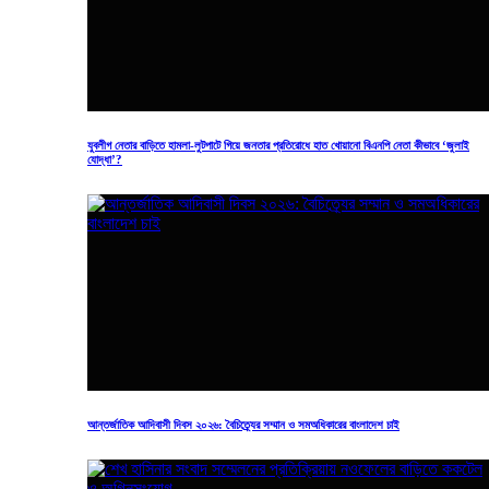
অনলাইন নিউজ ডেক্স
আর্কাইভ
আমরা
প্রকাশিতঃ মার্চ ২৩, ২০২৩
সংবাদটি শেয়ার করে সাথে থাকুন
যুবলীগ নেতার বাড়িতে হামলা-লুটপাটে গিয়ে জনতার প্রতিরোধে হাত খোয়ানো বিএনপি নেতা কীভাবে ‘জুলাই
যোদ্ধা’?
প্রযোজক রহমত উল্লাহর বিরুদ্ধে শাকিব খানের মামলা
ডোনেট বাংলাদেশ এর সর্বশেষ খবর পেতে গুগল নিউজ (Google News)
ফিডটি অনুসরণ করুন
আন্তর্জাতিক আদিবাসী দিবস ২০২৬: বৈচিত্র্যের সম্মান ও সমঅধিকারের বাংলাদেশ চাই
চলচ্চিত্র প্রযোজক রহমত উল্লাহর বিরুদ্ধে মানহানি ও চাঁদাবাজির অভিযোগে
মামলা করেছেন নায়ক শাকিব খান। আজ বৃহস্পতিবার ঢাকার মেট্রোপলিটন
ম্যাজিস্ট্রেট আরাফাতুল রাকিবের আদালতে এ মামলা করেন তিনি। আদালত বাদীর