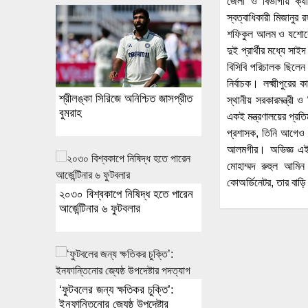
জেলা ও বিভাগীয় ক্যাট
স্বত্বাধিকারী মিজানুর
শফিকুল আলম ও যশোরের জ্
দুই প্রার্থীর মধ্যে সা
বিসিবি পরিচালক ছিলেন
নির্বাচক। লক্ষ্মীপুরের
শ্রীলঙ্কা সিরিজে অনিশ্চিত জাসপ্রীত
স্থানীয় সরকারমন্ত্র
বুমরাহ
একই মন্ত্রণালয়ের প্র
প্রশাসক, তিনি আগেও বি
আলমগীর। অভিজ্ঞ এই 
মোহাম্মদ রুহুল আমি
কোঅর্ডিনেটর, তার বাড়
২০৩০ বিশ্বকাপে নিষিদ্ধ হতে পারেন
আর্জেন্টিনার ৬ ফুটবলার
‘ফুটবলের জন্য ক্ষতিকর চুক্তি’:
ইনফান্তিনোর জ্যেষ্ঠ উপদেষ্টার