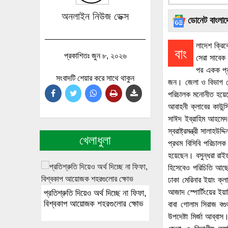
অনলাইন নিউজ ডেক্স
ডোনেট বাংলা
লাদেশ ক্রি
বাং
প্রকাশিতঃ জুন ৮, ২০২৬
সেরা সাবেক
পর একক প্র
সংবাদটি শেয়ার করে সাথে থাকুন
জন। জেলা ও বিভাগ থ
পরিচালক মনোনীত হয়েছ
আবাহনী ক্লাবের কাউন্
সাঈদ ইব্রাহিম আহমেদ। 
স্বরাষ্ট্রমন্ত্রী সালা
খেলাধুলা
প্রথম বিসিবি পরিচালক
হয়েছেন। বসুন্ধরা রাইড
হিসেবেও পরিচিতি আছে তা
ঢাকা মেরিনার ইয়াং ক্
আজাদ স্পোর্টিংয়ের ইয়া
প্রতিশ্রুতি দিয়েও অর্থ দিচ্ছে না ফিফা,
বিশ্বকাপ আয়োজক শহরগুলোর ক্ষোভ
বাবা গোলাম সিরাজ বগ
উপদেষ্টা মির্জা আব্ব