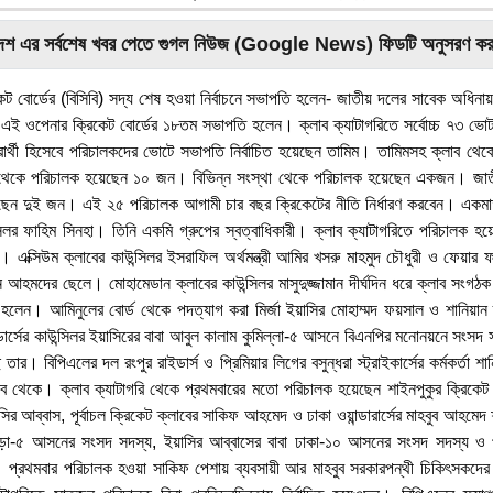
দেশ এর সর্বশেষ খবর পেতে গুগল নিউজ (Google News) ফিডটি অনুসরণ কর
কেট বোর্ডের (বিসিবি) সদ্য শেষ হওয়া নির্বাচনে সভাপতি হলেন- জাতীয় দলের সাবেক অধি
 এই ওপেনার ক্রিকেট বোর্ডের ১৮তম সভাপতি হলেন। ক্লাব ক্যাটাগরিতে সর্বোচ্চ ৭৩ ভ
ার্থী হিসেবে পরিচালকদের ভোটে সভাপতি নির্বাচিত হয়েছেন তামিম। তামিমসহ ক্লাব থে
েকে পরিচালক হয়েছেন ১০ জন। বিভিন্ন সংস্থা থেকে পরিচালক হয়েছেন একজন। জাতী
েন দুই জন। এই ২৫ পরিচালক আগামী চার বছর ক্রিকেটের নীতি নির্ধারণ করবেন। একম
সিলর ফাহিম সিনহা। তিনি একমি গ্রুপের স্বত্বাধিকারী। ক্লাব ক্যাটাগরিতে পরিচালক 
এক্সিউম ক্লাবের কাউন্সিলর ইসরাফিল অর্থমন্ত্রী আমির খসরু মাহমুদ চৌধুরী ও ফেয়ার ফাই
হউদ্দিন আহমদের ছেলে। মোহামেডান ক্লাবের কাউন্সিলর মাসুদুজ্জামান দীর্ঘদিন ধরে ক্লাব সং
 হলেন। আমিনুলের বোর্ড থেকে পদত্যাগ করা মির্জা ইয়াসির মোহাম্মদ ফয়সাল ও শানিয়া
ার্সের কাউন্সিলর ইয়াসিরের বাবা আবুল কালাম কুমিল্লা-৫ আসনে বিএনপির মনোনয়নে সংসদ স
র। বিপিএলের দল রংপুর রাইডার্স ও প্রিমিয়ার লিগের বসুন্ধরা স্ট্রাইকার্সের কর্মকর্তা শ
লাব থেকে। ক্লাব ক্যাটাগরি থেকে প্রথমবারের মতো পরিচালক হয়েছেন শাইনপুকুর ক্রিকেট 
সির আব্বাস, পূর্বাচল ক্রিকেট ক্লাবের সাকিফ আহমেদ ও ঢাকা ওয়ান্ডারার্সের মাহবুব আহমে
ুড়া-৫ আসনের সংসদ সদস্য, ইয়াসির আব্বাসের বাবা ঢাকা-১০ আসনের সংসদ সদস্য ও প্র
াস। প্রথমবার পরিচালক হওয়া সাকিফ পেশায় ব্যবসায়ী আর মাহবুব সরকারপন্থী চিকিৎসকদে