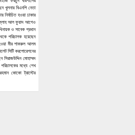
্চাইজি ফরচুন বরিশালের
৭৭ শতাংশ বেড়েছে সরকারের
ছেন খুলনার বিএনপি নেতা
ব্যাংকঋণ, লক্ষ্যমাত্রার চেয়ে
ায় নির্বাচিত হওয়া ঢাকার
৩০ হাজার কোটি টাকা বেশি
আবদুল্লাহ আল ফুয়াদ আগেও
অস্ত্রের মুখে প্রবাসীর স্ত্রী থেকে
ধিনায়ক ও সাবেক প্রধান
১০ লাখ টাকা চাঁদাবাজি ও
পুর থেকে পরিচালক হয়েছেন
নিপীড়ন, যুবদলের আহ্বায়ক
 হওয়া মীর শাকরুল আলম
গ্রেপ্তার
সিলেট সিটি করপোরেশনের
ন সিরাজউদ্দিন মোহাম্মদ
চাঁদপুরের মাদকসেবী ভাতিজাকে
পরিচালকের মধ্যে শেখ
তুলে আনতে গিয়ে চাচাকে
হমান কোকো ট্রাস্টের
পিটিয়ে হত্যা”সড়ক অবরোধ
অর্থাভাবে বন্ধ চিকিৎসার
পথ,দুরারোগ্য রোগে আক্রান্ত
মজিবর
আত্রাইয়ে নানা আয়োজনে
গণঅভ্যুত্থান দিবস পালন