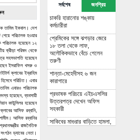
সর্বশেষ
জনপ্রিয়
ুন
চাকরি হারানোর শঙ্কায়
কর্মচারীরা
নায়ক তামিম ইকবাল। দেশ
োট পেয়ে পরিচালক হওয়ার
প্রেমিকের সঙ্গে ঝগড়ার জেরে
কে পরিচালক হয়েছেন ১২
১৮ তলা থেকে লাফ,
য় ক্রীড়া পরিষদ থেকে
অলৌকিকভাবে বেঁচে গেলেন
াত্র সহসভাপতি হয়েছেন
তরুণী
হয়েছেন ইসরাফিল খসরু ও
শান্তা-মেহেদীসহ ৬ জন
টার্স ক্লাবের ইব্রাহিম
কারাগারে
গঠক হিসেবে পরিচিত। এবার
ন তানিম এবারও পরিচালক
প্রভাষক পরিচয়ে এইচএসসির
দস্য হয়েছেন, ব্যবসায়ী
উত্তরপত্র দেখেন অফিস
ানিয়ান কাউন্সিলর হয়েছেন
সহকারী
ক্লাবের আসিফ রব্বানি,
দ শামীম। আসিফ রব্বানির
সাকিবের মাগুরার বাড়িতে হামলা,
ধানমন্ত্রীর রাজনৈতিক
আগুন
র সংগঠন ড্যাবের নেতা।