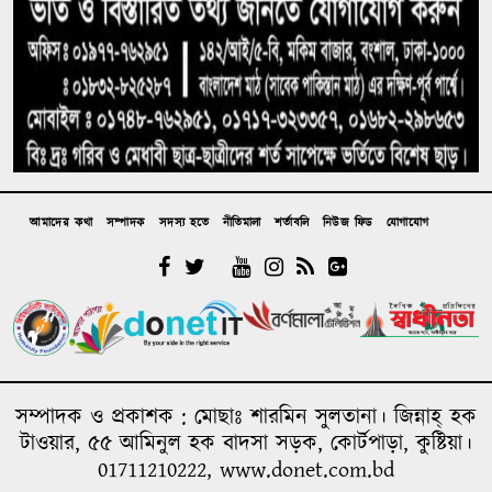
শেখ হাসিনার সংবাদ সম্মেলনের প্রতিক্রিয়ায় নওফেলের
বাড়িতে ককটেল ও অগ্নিসংযোগ
কুটির, মাইক্রো, ক্ষুদ্র ও মাঝারি শিল্প খাতে ঋণ কমে গেছে,
হুমকিতে কর্মসংস্থান ও প্রবৃদ্ধি
আমাদের কথা
সম্পাদক
সদস্য হতে
নীতিমালা
শর্তাবলি
নিউজ ফিড
যোগাযোগ
সম্পাদক ও প্রকাশক : মোছাঃ শারমিন সুলতানা। জিন্নাহ্ হক
টাওয়ার, ৫৫ আমিনুল হক বাদসা সড়ক, কোর্টপাড়া, কুষ্টিয়া।
01711210222, www.donet.com.bd