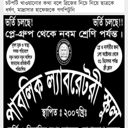
চটপটি খাওয়ানোর কথা বলে ব্রিজের নিচে নিয়ে ছাত্রকে
ধর্ষণ, মাদ্রাসার হাফেজকে গণপিটুনি
যুবলীগ নেতার বাড়িতে হামলা-লুটপাটে গিয়ে জনতার
প্রতিরোধে হাত খোয়ানো বিএনপি নেতা কীভাবে ‘জুলাই
যোদ্ধা’?
রাশেদ: জুলাইর সঙ্গে প্রথম বেইমানি করেন জামায়াত
আমির, ক্ষমতায় যেতে অন্যায়, মিথ্যাচার ও মোনাফেকি
করেছেন
আন্তর্জাতিক আদিবাসী দিবস ২০২৬: বৈচিত্র্যের সম্মান ও
সমঅধিকারের বাংলাদেশ চাই
দল ক্ষমতা হারালে সবার আগে পিছটান দেন তারকা
রাজনীতিবিদ’রা, দু’দিনের রাজনীতিবিদ সাকিব কেন
ব্যাতিক্রম?
রাজনৈতিক অবস্থানের কারণে সাকিবের দেশে ফেরার আর
সুযোগ নেই: আমিনুল