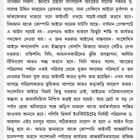
প্রতিষ্ঠান বিভাগ। জানতে চাইলে বাংলাদেশ ব্যাংকের সাবেক গভর্নর ড.
সালেহ উদ্দিন আহমেদ রোববার বলেন, নানা প্রেক্ষিতে আইনে দুর্বলতা ও
ফাঁকফোকর থাকবে তবে আইনটি প্রথমে যাচাই-বাছাই করতে হবে।
বিদ্যমান ব্যাংক কোম্পানি আইনে অনেক ঘাটতি আছে। বর্তমান প্রেক্ষাপটে
এ আইন যথেষ্ট নয়। এরপরও আইন থাকলে কিছুটা শাস্তি বা কার্যকর
পদক্ষেপ নেওয়া যায়। এ জন্য দরকার আইনের বাস্তবায়ন। সংশোধিত
আইনে ঋণখেলাপি এবং ইচ্ছাকৃত খেলাপি কিভাবে আনবে সেটিও দেখা
দরকার। প্রভিশনিং বিধি, আমানতকারীদের ঝুঁকি ব্যবস্থাপনা, আর্থিক
নীতিগুলো আরও স্বচ্ছ করতে হবে। তিনি আরও বলেন, ব্যাংকের
পরিচালনা পর্ষদে একই পরিবার থেকে দুজন সদস্যের পরিবর্তে ৫ জন
নেওয়ার বিধান যুক্ত করে আইনটি আরও দুর্বল করা হয়েছিল। এখন সময়
আসছে পরিচালকদের ভূমিকার ব্যাপারে আরও কড়াকড়ি আরোপ করার।
সংশোধিত আইনে বিরাট কিছু দরকার নেই, আইনের প্রক্রিয়াগুলোতে
স্বচ্ছতা ও জবাবদিহিতা নিশ্চিত করাই হবে যথেষ্ট। আর ছোট বা বড় যে
পর্যায় হোক অনিয়মের সঙ্গে জড়িত থাকলে ব্যাংক কর্মকর্তাদের শাস্তির
আওতায় আনতে হবে। পলিসি রিসার্স ইনস্টিটউটের নির্বাহী পরিচালক ড.
আহসান এইচ মনসুর বলেন, সঠিকভাবে প্রয়োগ না হলে এ আইন দিয়ে
কিছু হবে না। আমার জানামতে ব্যাংক কোম্পানি আইনটি আন্তর্জাতিক
মানসম্পন্ন করতে সংশোধনী পর্যায়ের কার্যক্রম আন্তর্জাতিকমানের অভিজ্ঞ