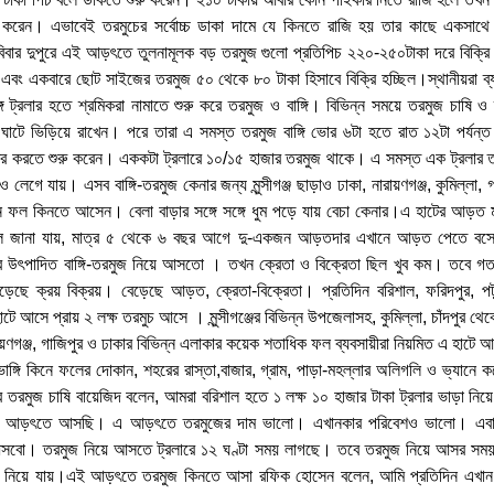
 করেন। এভাবেই তরমুচের সর্বোচ্চ ডাকা দামে যে কিনতে রাজি হয় তার কাছে একসাথে ব
বার দুপুরে এই আড়ৎতে তুলনামূলক বড় তরমুজ গুলো প্রতিপিচ ২২০-২৫০টাকা দরে বিক্রি 
বং একবারে ছোট সাইজের তরমুজ ৫০ থেকে ৮০ টাকা হিসাবে বিক্রি হচ্ছিল।স্থানীয়রা ব্
 ট্রলার হতে শ্রমিকরা নামাতে শুরু করে তরমুজ ও বাঙ্গি। বিভিন্ন সময়ে তরমুজ চাষি ও ব
র ঘাটে ভিড়িয়ে রাখেন। পরে তারা এ সমস্ত তরমুজ বাঙ্গি ভোর ৬টা হতে রাত ১২টা পর্যন্
রি করতে শুরু করেন। এককটা ট্রলারে ১০/১৫ হাজার তরমুজ থাকে। এ সমস্ত এক ট্রলার তর
েগে যায়। এসব বাঙ্গি-তরমুজ কেনার জন্য মুন্সীগঞ্জ ছাড়াও ঢাকা, নারায়ণগঞ্জ, কুমিল্লা,
নে ফল কিনতে আসেন। বেলা বাড়ার সঙ্গে সঙ্গে ধুম পড়ে যায় বেচা কেনার।এ হাটের আড়ত 
বলে জানা যায়, মাত্র ৫ থেকে ৬ বছর আগে দু-একজন আড়তদার এখানে আড়ত পেতে বস
ের উৎপাদিত বাঙ্গি-তরমুজ নিয়ে আসতো । তখন ক্রেতা ও বিক্রেতা ছিল খুব কম। তবে গত 
ড়েছে ক্রয় বিক্রয়। বেড়েছে আড়ত, ক্রেতা-বিক্রেতা। প্রতিদিন বরিশাল, ফরিদপুর, পটু
ে আসে প্রায় ২ লক্ষ তরমুচ আসে । মুন্সীগঞ্জের বিভিন্ন উপজেলাসহ, কুমিল্লা, চাঁদপুর থেকে 
য়ণগঞ্জ, গাজিপুর ও ঢাকার বিভিন্ন এলাকার কয়েক শতাধিক ফল ব্যবসায়ীরা নিয়মিত এ হাটে আ
াঙ্গি কিনে ফলের দোকান, শহরের রাস্তা,বাজার, গ্রাম, পাড়া-মহল্লার অলিগলি ও ভ্যানে ক
কার তরমুজ চাষি বায়েজিদ বলেন, আমরা বরিশাল হতে ১ লক্ষ ১০ হাজার টাকা ট্রলার ভাড়া নি
 এ আড়ৎতে আসছি। এ আড়ৎতে তরমুজের দাম ভালো। এখানকার পরিবেশও ভালো। এবা
সবো। তরমুজ নিয়ে আসতে ট্রলারে ১২ ঘণ্টা সময় লাগছে। তবে তরমুজ নিয়ে আসর সময় 
নিয়ে যায়।এই আড়ৎতে তরমুজ কিনতে আসা রফিক হোসেন বলেন, আমি প্রতিদিন এখান হত