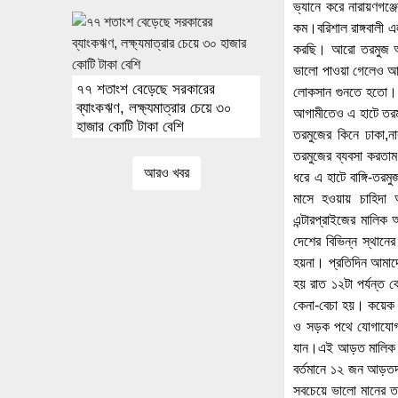
ভ্যানে করে নারায়ণগঞ্
কম।বরিশাল রাঙ্গবালী 
করছি। আরো তরমুজ আছ
ভালো পাওয়া গেলেও আড়
৭৭ শতাংশ বেড়েছে সরকারের
লোকসান গুনতে হতো। এ
ব্যাংকঋণ, লক্ষ্যমাত্রার চেয়ে ৩০
আগামীতেও এ হাটে তরমু
হাজার কোটি টাকা বেশি
তরমুজের কিনে ঢাকা,ন
তরমুজের ব্যবসা করত
আরও খবর
ধরে এ হাটে বাঙ্গি-তর
মাসে হওয়ায় চাহিদা 
এন্টারপ্রাইজের মালিক 
দেশের বিভিন্ন স্থান
হয়না। প্রতিদিন আমাদে
হয় রাত ১২টা পর্যন্ত 
কেনা-বেচা হয়। কয়েক ক
ও সড়ক পথে যোগাযোগ কর
যান।এই আড়ত মালিক সম
বর্তমানে ১২ জন আড়তদার
সবচেয়ে ভালো মানের তরম