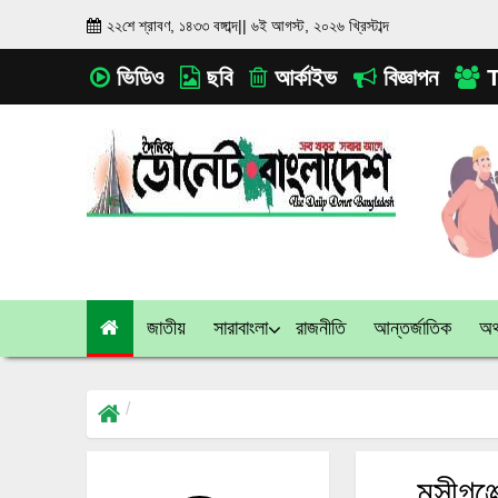
২২শে শ্রাবণ, ১৪৩৩ বঙ্গাব্দ
||
৬ই আগস্ট, ২০২৬ খ্রিস্টাব্দ
ভিডিও
ছবি
আর্কাইভ
বিজ্ঞাপন
T
জাতীয়
সারাবাংলা
রাজনীতি
আন্তর্জাতিক
অর্
মুন্সী