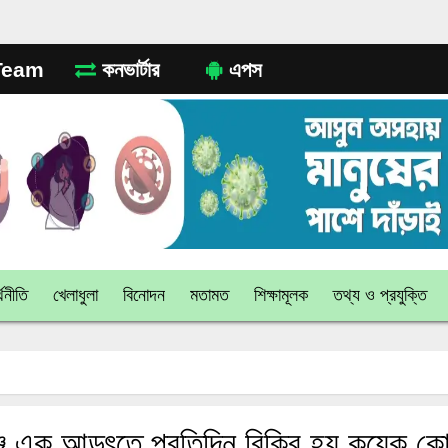
eam
কনভার্টার
এপস
থনীতি
খেলাধুলা
বিনোদন
মতামত
শিক্ষামূলক
তথ্য ও প্রযুক্তি
গঞ্জে এক আড়ৎতে প্রতিদিন বিক্রি হয় কয়েক কো