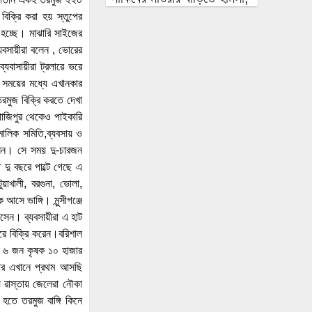
আগুন
িক্রি করা হয় স্তুপের
হচ্ছে। মাঝারি সাইজের
৭৭ শতাংশ বেড়েছে সরকারের
যবসায়ীরা বলেন , ভোরের
ব্যাংকঋণ, লক্ষ্যমাত্রার চেয়ে
্যবাসায়ীরা ট্রলারে ভরে
৩০ হাজার কোটি টাকা বেশি
ত সময়ের মধ্যে এখানকার
মুজ বিক্রি করতে দেখা
অস্ত্রের মুখে প্রবাসীর স্ত্রী থেকে
 গাজিপুর থেকেও পাইকারি
১০ লাখ টাকা চাঁদাবাজি ও
মালিক সমিতি,ব্যবসায় ও
নিপীড়ন, যুবদলের আহ্বায়ক
েন। সে সময় দু-চারজন
গ্রেপ্তার
দু বছরে পাল্টে গেছে এ
চাঁদপুরের মাদকসেবী ভাতিজাকে
য়াখালী, বরগুনা, ভোলা,
তুলে আনতে গিয়ে চাচাকে
আসে ভাঙ্গি। মুন্সীগঞ্জে
পিটিয়ে হত্যা”সড়ক অবরোধ
সেন। ব্যবসায়ীরা এ হাট
রে বিক্রি করেন।বরিশাল
অর্থাভাবে বন্ধ চিকিৎসার
য়ে ৬ জন কৃষক ১০ হাজার
পথ,দুরারোগ্য রোগে আক্রান্ত
র এখানে প্রথম আসছি
মজিবর
রাস্তায় জেলেরা নৌকা
ে তরমুজ বাঙ্গি কিনে
আত্রাইয়ে নানা আয়োজনে