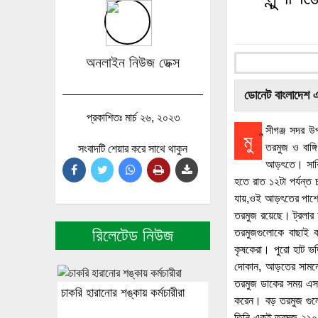
অনলাইন নিউজ ডেক্স
ডোনেট বাংলাদেশ 
প্রকাশিতঃ মার্চ ২৬, ২০২৩
ন্সীগঞ্জ সদর
মু
তরমুজ ও বাঙ্
সংবাদটি শেয়ার করে সাথে থাকুন
আড়ৎতে। সারিব
হতে রাত ১২টা পর্যন্
যায়,ওই আড়ৎতের পাশে ধ
তরমুজ রয়েছে। ট্রলার 
রিলেটেড নিউজ
তরমুজগুলোকে বাছাই ক
কৃষকেরা। পুরো হাট ভর্
দোকান, আড়তের সামনে
তরমুজ ডাকের সময় এসম
চাকরি হারানোর শঙ্কায় কর্মচারীরা
করেন। বড় তরমুজ গুল
তিনি একই তরমুজ ২১০ 