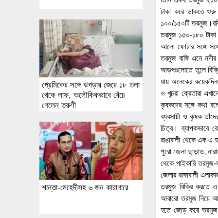
টাকা করে ডাকতে শুরু
১০০/১৫০টি তরমুজ।রবি
তরমুজ ১৫০-১৮০ টাকা এ
আলো ফোটার সঙ্গে সঙ্গে
তরমুজ বাঙ্গি এনে নদী
আড়ৎগুলোতে তুলে বিক্
যায় অনেকের কয়েকদিনও ল
প্রেমিকের সঙ্গে ঝগড়ার জেরে ১৮ তলা
ও খুচরা ক্রেতারা এখা
থেকে লাফ, অলৌকিকভাবে বেঁচে
কৃষকদের সঙ্গে কথা 
গেলেন তরুণী
ব্যবসায়ী ও কৃষক তাঁদ
চিত্র। ব্যাপকভাবে বে
রাঙাবালী থেকে এক এ হাট
পুরো জেলা ছাড়াও, নারা
থেকে পাইকারি তরমুজ-ভ
জেলার রাঙ্গাবালী এলা
তরমুজ বিক্রি করতে
শান্তা-মেহেদীসহ ৬ জন কারাগারে
আবারো তরমুজ নিয়ে আ
হতে জোড় করে তরমুজ 