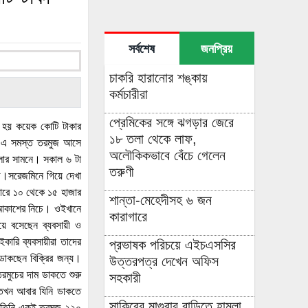
সর্বশেষ
জনপ্রিয়
চাকরি হারানোর শঙ্কায়
কর্মচারীরা
প্রেমিকের সঙ্গে ঝগড়ার জেরে
রি হয় কয়েক কোটি টাকার
১৮ তলা থেকে লাফ,
রে এ সমস্ত তরমুজ আসে
অলৌকিকভাবে বেঁচে গেলেন
ুলোর সামনে। সকাল ৬ টা
তরুণী
জ।সরেজমিনে গিয়ে দেখা
লারে ১০ থেকে ১৫ হাজার
শান্তা-মেহেদীসহ ৬ জন
ত আকাশের নিচে। ওইখানে
কারাগারে
য়ে বসেছেন ব্যবসায়ী ও
কারি ব্যবসায়ীরা তাদের
প্রভাষক পরিচয়ে এইচএসসির
াকছেন বিক্রির জন্য।
উত্তরপত্র দেখেন অফিস
মুচের দাম ডাকতে শুরু
সহকারী
তখন আবার যিনি ডাকতে
সাকিবের মাগুরার বাড়িতে হামলা,
ন তিনি একই তরমুজ ২২০