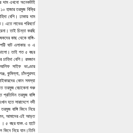
্গির দাম এখনো অনেকটাই
গণঅভ্যুত্থান দিবস পালন
১০ হাজার তরমুজ বিক্রি
িদা বেশি। ঢাকায় দাম
উপজেলা প্রশাসনে জুলাই শহিদ
। এতে লাভের পরিবর্তে
পরিবারের সংবর্ধনা; কবরে ফুল
য়না। তাই চিন্তা করছি
দিয়ে শ্রদ্ধা বিএনপির
কদের কাছ থেকে বাঙ্গি-
শান্তা ফারজানাসহ ৬ জন
পট্টি ঘাট এলাকায় ও এ
গ্রেপ্তার
 ভালো। তাই গত ৫ বছর
ের চাহিদা বেশি। রমজান
মারা গেছেন ‘গজনি’ খ্যাত
ো।আলিফ সাইফ ভাণ্ডার
অভিনেতা প্রদীপ রাওয়াত
, কুমিল্লা, চাঁদপুরসহ
পাইকারদের কোন সমস্যা
তালাকের কথা শুনে ক্ষিপ্ত
ে তরমুজ বেচাকেনা শুরু
শিপন, স্ত্রীসহ শাশুড়িকে হত্যা
প্রতিদিন তরমুজ বাঙ্গি
করে
এখান হতে সারাদেশে নদী
প্রেসক্লাবের সংঘর্ষের জেরে
রমুজ বাঙ্গি কিনে নিয়ে
ঢামেকে হট্টগোল, আতঙ্কে
 বলেন, আমাদের এই আড়ত
রোগী-স্বজনরা
্ধ । ৫ বছর যাবৎ এ হাটে
 ফল কিনে নিয়ে যান।তিনি