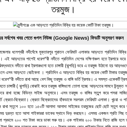
তরমুজ।
এর সর্বশেষ খবর পেতে গুগল নিউজ (Google News) ফিডটি অনুসরণ করুন
 উপজেলার ধলেশ্বরী নদীঘেঁষে মুক্তারপুর পুরাতন ফেরিঘাট এলাকার আড়ৎতে প্রতিদিন বিক্
গি। এই আড়ৎতের পাশেই ধরেশ^রী নদীতে প্রতিদিন দেশের দক্ষিণাঞ্চল হতে ট্রলারে ভ
দ্ধভাবে নদীতে রাখা ট্রলারগুলো হতে চাঙ্গারী (ঝুপড়ি) ভরে এ তরমুজ উঠানো হয় আড়ৎগ
ত চলে এসব আড়ৎতে বেচাঁকেনা । প্রতিদিন এ আড়ৎতে বিক্রি হয় কয়েক কোটি টাকার তরমু
রেশ^রী নদীতে রাখা আছে বেশ কিছু তরমুজ ও বাঙ্গি ভর্তি ট্রলার। এ সমস্ত একেকটি ট্র
হতে চাঙ্গারী ( ঝুপড়ি) বোঝাই করে তরমুজ বাঙ্গিগুলো তোলা হচ্ছে আড়ৎতের সামনে উন্মুক্
রে রাখা হচ্ছে বিভিন্ন সাইজ অনুসারে। এসব তরমুজ ও বাঙ্গির স্তুুপ করে পসরা সাজি
তি ক্রেতা-বিক্রেতা। ক্রেতা বিক্রেতাদের হাঁকডাকে সরগরম ফেরিঘাট এলাকা। খুচরা ও পাই
 রাখা স্তূপে ১০০ হতে ১৫০টি আলাদা আলাদা সাইজের তরমুজের ছোট ছোট স্তুপ করে ড
য় দুরন্ত হতে আসা পাইকাররা ডাকের স্থানে ভিড় করছেন। এসময় একজন প্রতি পিছ তর
ো প্রথমে ২০০ শত টাকা করে ডাকা শুরু হয়। এক পাইকার ২০০ টাকায় নিতে রাজি হলে 
টাকা পিচ বলে ডাকতে শুরু করেন। ২১০ টাকায় আবার কোন পাইকার নিতে রাজি হলে তখ