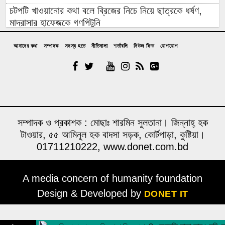
চটপটি খাওয়ানোর কথা বলে ব্রিজের নিচে নিয়ে ছাত্রকে ধর্ষণ,
মাদ্রাসার হাফেজকে গণপিটুনি
যুবলীগ নেতার বাড়িতে হামলা-লুটপাটে গিয়ে জনতার প্রতিরোধে
আমাদের কথা
সম্পাদক
সদস্য হতে
নীতিমালা
শর্তাবলি
নিউজ ফিড
যোগাযোগ
হাত খোয়ানো বিএনপি নেতা কীভাবে ‘জুলাই যোদ্ধা’?
রাশেদ: জুলাইর সঙ্গে প্রথম বেইমানি করেন জামায়াত আমির,
ক্ষমতায় যেতে অন্যায়, মিথ্যাচার ও মোনাফেকি করেছেন
আন্তর্জাতিক আদিবাসী দিবস ২০২৬: বৈচিত্র্যের সম্মান ও
সমঅধিকারের বাংলাদেশ চাই
সম্পাদক ও প্রকাশক : মোছাঃ শারমিন সুলতানা। জিন্নাহ্ হক
টাওয়ার, ৫৫ আমিনুল হক বাদসা সড়ক, কোর্টপাড়া, কুষ্টিয়া।
দল ক্ষমতা হারালে সবার আগে পিছটান দেন তারকা রাজনীতিবিদ’রা,
01711210222, www.donet.com.bd
দু’দিনের রাজনীতিবিদ সাকিব কেন ব্যাতিক্রম?
রাজনৈতিক অবস্থানের কারণে সাকিবের দেশে ফেরার আর সুযোগ
A media concern of humanity foundation
নেই: আমিনুল
Design & Developed by
DONET IT
শেখ হাসিনার সংবাদ সম্মেলনের প্রতিক্রিয়ায় নওফেলের বাড়িতে
ককটেল ও অগ্নিসংযোগ