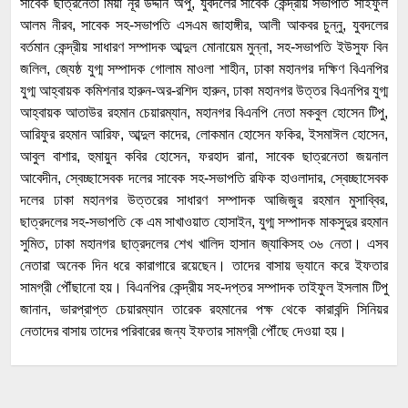
সাবেক ছাত্রনেতা মিয়া নূর উদ্দীন অপু, যুবদলের সাবেক কেন্দ্রীয় সভাপতি সাইফুল
আলম নীরব, সাবেক সহ-সভাপতি এসএম জাহাঙ্গীর, আলী আকবর চুন্নু, যুবদলের
বর্তমান কেন্দ্রীয় সাধারণ সম্পাদক আব্দুল মোনায়েম মুন্না, সহ-সভাপতি ইউসুফ বিন
জলিল, জ্যেষ্ঠ যুগ্ম সম্পাদক গোলাম মাওলা শাহীন, ঢাকা মহানগর দক্ষিণ বিএনপির
যুগ্ম আহ্বায়ক কমিশনার হারুন-অর-রশিদ হারুন, ঢাকা মহানগর উত্তর বিএনপির যুগ্ম
আহ্বায়ক আতাউর রহমান চেয়ারম্যান, মহানগর বিএনপি নেতা মকবুল হোসেন টিপু,
আরিফুর রহমান আরিফ, আব্দুল কাদের, লোকমান হোসেন ফকির, ইসমাঈল হোসেন,
আবুল বাশার, হুমায়ুন কবির হোসেন, ফরহাদ রানা, সাবেক ছাত্রনেতা জয়নাল
আবেদীন, স্বেচ্ছাসেবক দলের সাবেক সহ-সভাপতি রফিক হাওলাদার, স্বেচ্ছাসেবক
দলের ঢাকা মহানগর উত্তরের সাধারণ সম্পাদক আজিজুর রহমান মুসাব্বির,
ছাত্রদলের সহ-সভাপতি কে এম সাখাওয়াত হোসাইন, যুগ্ম সম্পাদক মাকসুদুর রহমান
সুমিত, ঢাকা মহানগর ছাত্রদলের শেখ খালিদ হাসান জ্যাকিসহ ৩৬ নেতা। এসব
নেতারা অনেক দিন ধরে কারাগারে রয়েছেন। তাদের বাসায় ভ্যানে করে ইফতার
সামগ্রী পৌঁছানো হয়। বিএনপির কেন্দ্রীয় সহ-দপ্তর সম্পাদক তাইফুল ইসলাম টিপু
জানান, ভারপ্রাপ্ত চেয়ারম্যান তারেক রহমানের পক্ষ থেকে কারাবন্দি সিনিয়র
নেতাদের বাসায় তাদের পরিবারের জন্য ইফতার সামগ্রী পৌঁছে দেওয়া হয়।