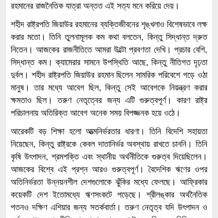
রহমানের রাজনৈতিক যাত্রা অন্তত এই সত্য মনে করিয়ে দেয়।
শহীদ রাষ্ট্রপতি জিয়াউর রহমানের ব্যক্তিজীবনের শৃঙ্খলাও বিশেষভাবে লক্ষ
করার মতো। তিনি তুলনামূলক কম কথা বলতেন, কিন্তু সিদ্ধান্ত দ্রুত
নিতেন। আজকের রাজনীতিতে আমরা উল্টো প্রবণতা দেখি। প্রচার বেশি,
সিদ্ধান্ত কম। ক্যামেরার সামনে উপস্থিতি আছে, কিন্তু নীতিগত দৃঢ়তা
দুর্বল। শহীদ রাষ্ট্রপতি জিয়াউর রহমান ছিলেন সামরিক পরিবেশে গড়ে ওঠা
মানুষ। তার মধ্যে আবেগ ছিল, কিন্তু সেই আবেগকে নিয়ন্ত্রণ করার
ক্ষমতাও ছিল। তরুণ নেতৃত্বের জন্য এটি গুরুত্বপূর্ণ। কারণ রাষ্ট্র
পরিচালনায় অতিরিক্ত আবেগ অনেক সময় বিপজ্জনক হয়ে ওঠে।
আরেকটি বড় শিক্ষা হলো আত্মনির্ভরতার ধারণা। তিনি বিদেশি সহায়তা
নিয়েছেন, কিন্তু রাষ্ট্রকে কেবল দাতানির্ভর অবস্থায় রাখতে চাননি। তিনি
কৃষি উৎপাদন, শ্রমশক্তি এবং স্থানীয় অর্থনীতিকে গুরুত্ব দিয়েছিলেন।
আজকের বিশ্বে এই প্রশ্ন আরও গুরুত্বপূর্ণ। বৈদেশিক ঋণের ওপর
অতিনির্ভরতা উন্নয়নশীল দেশগুলোকে ঝুঁকির মধ্যে ফেলছে। আফ্রিকার
কয়েকটি দেশ ইতোমধ্যে ঋণসংকটে পড়েছে। শ্রীলঙ্কার অর্থনৈতিক
পতনও দক্ষিণ এশিয়ার জন্য সতর্কবার্তা। তরুণ নেতৃত্ব যদি উৎপাদন ও