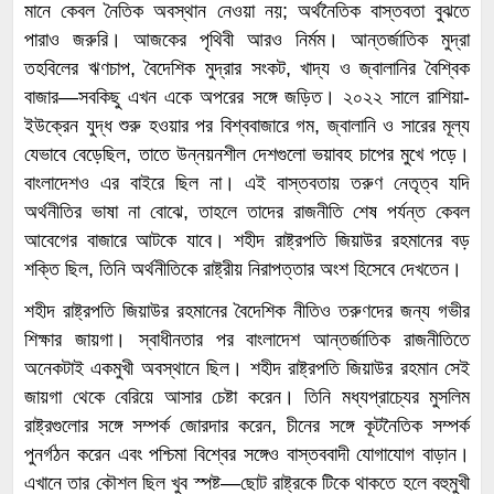
মানে কেবল নৈতিক অবস্থান নেওয়া নয়; অর্থনৈতিক বাস্তবতা বুঝতে
পারাও জরুরি। আজকের পৃথিবী আরও নির্মম। আন্তর্জাতিক মুদ্রা
তহবিলের ঋণচাপ, বৈদেশিক মুদ্রার সংকট, খাদ্য ও জ্বালানির বৈশ্বিক
বাজার—সবকিছু এখন একে অপরের সঙ্গে জড়িত। ২০২২ সালে রাশিয়া-
ইউক্রেন যুদ্ধ শুরু হওয়ার পর বিশ্ববাজারে গম, জ্বালানি ও সারের মূল্য
যেভাবে বেড়েছিল, তাতে উন্নয়নশীল দেশগুলো ভয়াবহ চাপের মুখে পড়ে।
বাংলাদেশও এর বাইরে ছিল না। এই বাস্তবতায় তরুণ নেতৃত্ব যদি
অর্থনীতির ভাষা না বোঝে, তাহলে তাদের রাজনীতি শেষ পর্যন্ত কেবল
আবেগের বাজারে আটকে যাবে। শহীদ রাষ্ট্রপতি জিয়াউর রহমানের বড়
শক্তি ছিল, তিনি অর্থনীতিকে রাষ্ট্রীয় নিরাপত্তার অংশ হিসেবে দেখতেন।
শহীদ রাষ্ট্রপতি জিয়াউর রহমানের বৈদেশিক নীতিও তরুণদের জন্য গভীর
শিক্ষার জায়গা। স্বাধীনতার পর বাংলাদেশ আন্তর্জাতিক রাজনীতিতে
অনেকটাই একমুখী অবস্থানে ছিল। শহীদ রাষ্ট্রপতি জিয়াউর রহমান সেই
জায়গা থেকে বেরিয়ে আসার চেষ্টা করেন। তিনি মধ্যপ্রাচ্যের মুসলিম
রাষ্ট্রগুলোর সঙ্গে সম্পর্ক জোরদার করেন, চীনের সঙ্গে কূটনৈতিক সম্পর্ক
পুনর্গঠন করেন এবং পশ্চিমা বিশ্বের সঙ্গেও বাস্তববাদী যোগাযোগ বাড়ান।
এখানে তার কৌশল ছিল খুব স্পষ্ট—ছোট রাষ্ট্রকে টিকে থাকতে হলে বহুমুখী