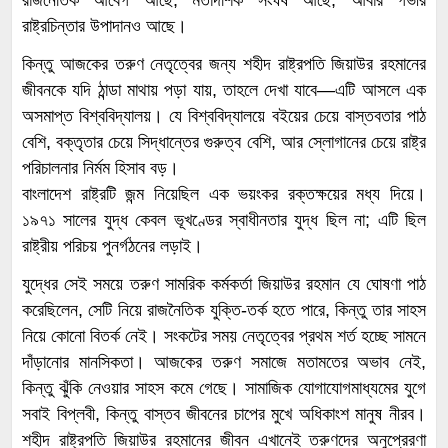
রাজনৈতিক আবেগ আছে, মতাদর্শিক সংঘর্ষ আছে, আবার গভীর
রাষ্ট্রচিন্তার উপাদানও আছে।
কিন্তু আজকের তরুণ নেতৃত্বের জন্য শহীদ রাষ্ট্রপতি জিয়াউর রহমানের
জীবনকে যদি ঠান্ডা মাথায় পড়া যায়, তাহলে দেখা যাবে—এটি আসলে এক
অসমাপ্ত বিশ্ববিদ্যালয়। যে বিশ্ববিদ্যালয়ে বইয়ের চেয়ে বাস্তবতার পাঠ
বেশি, বক্তৃতার চেয়ে সিদ্ধান্তের গুরুত্ব বেশি, আর স্লোগানের চেয়ে রাষ্ট্র
পরিচালনার নির্মম হিসাব বড়।
বাংলাদেশ রাষ্ট্রটি জন্ম নিয়েছিল এক ভয়ংকর রক্তক্ষয়ের মধ্য দিয়ে।
১৯৭১ সালের যুদ্ধ কেবল ভূখণ্ডের স্বাধীনতার যুদ্ধ ছিল না; এটি ছিল
রাষ্ট্রীয় পরিচয় পুনর্গঠনের লড়াই।
যুদ্ধের সেই সময়ে তরুণ সামরিক কর্মকর্তা জিয়াউর রহমান যে ঘোষণা পাঠ
করেছিলেন, সেটি নিয়ে রাজনৈতিক যুক্তি-তর্ক হতে পারে, কিন্তু তার সাহস
নিয়ে কোনো বিতর্ক নেই। সংকটের সময় নেতৃত্বের প্রথম শর্ত হচ্ছে সামনে
দাঁড়ানোর মানসিকতা। আজকের তরুণ সমাজে মতামতের অভাব নেই,
কিন্তু ঝুঁকি নেওয়ার সাহস কমে গেছে। সামাজিক যোগাযোগমাধ্যমের যুগে
সবাই বিপ্লবী, কিন্তু বাস্তব জীবনের চাপের মুখে অধিকাংশ মানুষ নীরব।
শহীদ রাষ্ট্রপতি জিয়াউর রহমানের জীবন এখানেই তরুণদের অনুপ্রেরণা