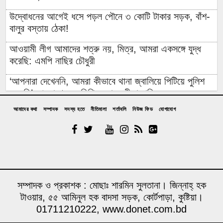
উদ্বোধনের আগেই ধসে পড়ল পৌনে ৩ কোটি টাকার সড়ক, বাঁশ-
বালুর বস্তায় ঠেকা!
আওয়ামী লীগ আমাদের শত্রু নয়, মিত্র, আমরা একসঙ্গে যুদ্ধ
করেছি: এমপি নাছির চৌধুরী
‘আপনারা দেখেননি, আমরা কীভাবে থানা জ্বালিয়ে পিটিয়ে পুলিশ
মেরেছি’: প্রকাশ্যে এনসিপি নেতার স্বীকারোক্তি
আমাদের কথা
সম্পাদক
সদস্য হতে
নীতিমালা
শর্তাবলি
নিউজ ফিড
যোগাযোগ
রিয়ালের সঙ্গে আরও ছয় বছরের চুক্তি বাড়ালেন ভিনিসিউস
প্রকল্প ব্যয় ১৬৫ কোটি থেকে ঠেকলো ৩২৬ কোটিতে, ২০০
কোটির অপ্রয়োজনীয় সরঞ্জাম ক্রয়ের তোড়জোড়
ইআবা নেতা ফয়জুল করিম: ‘জুলাইতে রাজপথে ছিলাম আমরা,
বিএনপি-জামায়াত ছিল না’
সম্পাদক ও প্রকাশক : মোছাঃ শারমিন সুলতানা। জিন্নাহ্ হক
টাওয়ার, ৫৫ আমিনুল হক বাদসা সড়ক, কোর্টপাড়া, কুষ্টিয়া।
নাশকতা সন্দেহ: বাসভবনে আগুন, পাকিস্তানি হাইকমিশনার সস্ত্রীক
01711210222, www.donet.com.bd
আইসিইউতে