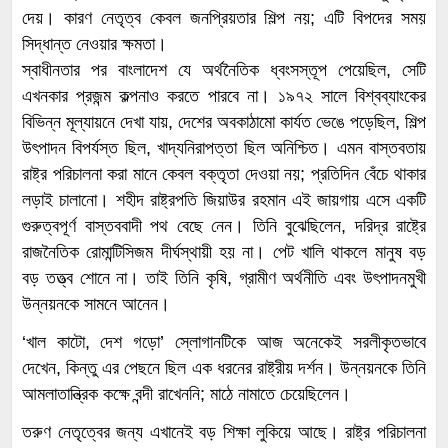
দেয়। কারণ নেতৃত্ব কেবল জনপ্রিয়তার শিল্প নয়; এটি বিপদের সময়
সিদ্ধান্ত নেওয়ার ক্ষমতা।
স্বাধীনতার পর বাংলাদেশ যে অর্থনৈতিক ধ্বংসস্তূপ পেয়েছিল, সেটি
এখনকার প্রজন্ম কল্পনাও করতে পারবে না। ১৯৭২ সালে বিশ্বব্যাংকের
বিভিন্ন মূল্যায়নে দেখা যায়, দেশের অবকাঠামো কার্যত ভেঙে পড়েছিল, শিল্প
উৎপাদন বিপর্যস্ত ছিল, খাদ্যনিরাপত্তা ছিল অনিশ্চিত। এমন বাস্তবতায়
রাষ্ট্র পরিচালনা করা মানে কেবল বক্তৃতা দেওয়া নয়; প্রতিদিন বেঁচে থাকার
লড়াই চালানো। শহীদ রাষ্ট্রপতি জিয়াউর রহমান এই জায়গায় এসে একটি
গুরুত্বপূর্ণ বাস্তববাদী পথ বেছে নেন। তিনি বুঝেছিলেন, দরিদ্র রাষ্ট্রে
রাজনৈতিক রোমান্টিসিজম দীর্ঘস্থায়ী হয় না। পেট খালি থাকলে মানুষ বড়
বড় তত্ত্ব শোনে না। তাই তিনি কৃষি, গ্রামীণ অর্থনীতি এবং উৎপাদনমুখী
উন্নয়নকে সামনে আনেন।
‘খাল কাটো, দেশ গড়ো’ স্লোগানটিকে আজ অনেকেই সরলীকৃতভাবে
দেখেন, কিন্তু এর পেছনে ছিল এক ধরনের রাষ্ট্রীয় দর্শন। উন্নয়নকে তিনি
আমলাতান্ত্রিক কক্ষে বন্দী রাখেননি; মাঠে নামাতে চেয়েছিলেন।
তরুণ নেতৃত্বের জন্য এখানেই বড় শিক্ষা লুকিয়ে আছে। রাষ্ট্র পরিচালনা