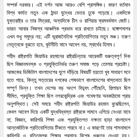
সম্পর্ক দরকার। এই দর্শন আজ আরও বেশি প্রাসঙ্গিক। কারণ বর্তমান
বিশ্ব কার্যত নতুন এক ঠান্ডা যুদ্ধের ভেতর ঢুকে পড়েছে। একদিকে
যুক্তরাষ্ট্র ও তার মিত্ররা, অন্যদিকে চীন ও রাশিয়ার ক্রমবর্ধমান জোট।
ভারত আবার নিজস্ব আঞ্চলিক প্রভাব ধরে রাখতে চাইছে। বঙ্গোপসাগর
এখন শুধু সমুদ্র নয়; এটি ভূরাজনৈতিক প্রতিযোগিতার নতুন মঞ্চ। তরুণ
নেতৃত্বকে বুঝতে হবে, কূটনীতি মানে আবেগ নয়, স্বার্থের হিসাব।
শহীদ রাষ্ট্রপতি জিয়াউর রহমানের রাষ্ট্রচিন্তার আরেকটি গুরুত্বপূর্ণ দিক
ছিল বিজ্ঞানমনস্ক ও প্রযুক্তিনির্ভর তরুণ সমাজ গড়ে তোলার প্রচেষ্টা।
আজকের ডিজিটাল বাংলাদেশের যুগে দাঁড়িয়ে বিষয়টি হয়তো খুব সাধারণ মনে
হতে পারে, কিন্তু সত্তরের দশকের শেষভাগে বাংলাদেশের বাস্তবতা ছিল
সম্পূর্ণ ভিন্ন। তখন দেশের বড় অংশে বিদ্যুৎ পৌঁছেনি, শিল্পায়ন ছিল
সীমিত, প্রযুক্তি শিক্ষা ছিল নগরকেন্দ্রিক এবং গবেষণার অবকাঠামো প্রায়
অনুপস্থিত। সেই সময়ে শহীদ রাষ্ট্রপতি জিয়াউর রহমান বুঝেছিলেন,
কেবল আবেগ দিয়ে একটি যুদ্ধবিধ্বস্ত রাষ্ট্রকে সামনে এগিয়ে নেওয়া যাবে
না; বিজ্ঞান, কারিগরি শিক্ষা এবং প্রযুক্তিগত দক্ষতা ছাড়া বাংলাদেশ
আন্তর্জাতিক প্রতিযোগিতায় টিকতে পারবে না। এ কারণেই তার শাসনামলে
কারিগরি ও বৃত্তিমূলক শিক্ষার প্রসারে বিশেষ গুরুত্ব দেওয়া হয়।