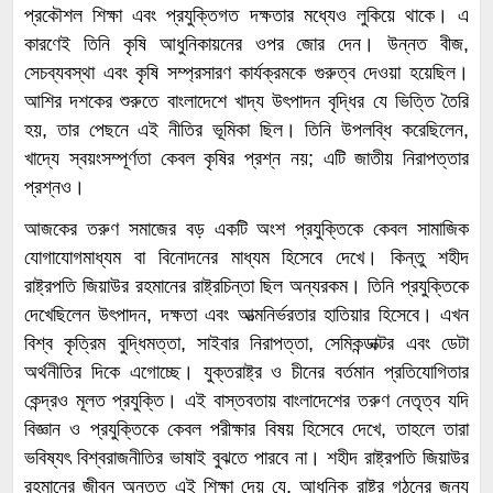
প্রকৌশল শিক্ষা এবং প্রযুক্তিগত দক্ষতার মধ্যেও লুকিয়ে থাকে। এ
কারণেই তিনি কৃষি আধুনিকায়নের ওপর জোর দেন। উন্নত বীজ,
সেচব্যবস্থা এবং কৃষি সম্প্রসারণ কার্যক্রমকে গুরুত্ব দেওয়া হয়েছিল।
আশির দশকের শুরুতে বাংলাদেশে খাদ্য উৎপাদন বৃদ্ধির যে ভিত্তি তৈরি
হয়, তার পেছনে এই নীতির ভূমিকা ছিল। তিনি উপলব্ধি করেছিলেন,
খাদ্যে স্বয়ংসম্পূর্ণতা কেবল কৃষির প্রশ্ন নয়; এটি জাতীয় নিরাপত্তার
প্রশ্নও।
আজকের তরুণ সমাজের বড় একটি অংশ প্রযুক্তিকে কেবল সামাজিক
যোগাযোগমাধ্যম বা বিনোদনের মাধ্যম হিসেবে দেখে। কিন্তু শহীদ
রাষ্ট্রপতি জিয়াউর রহমানের রাষ্ট্রচিন্তা ছিল অন্যরকম। তিনি প্রযুক্তিকে
দেখেছিলেন উৎপাদন, দক্ষতা এবং আত্মনির্ভরতার হাতিয়ার হিসেবে। এখন
বিশ্ব কৃত্রিম বুদ্ধিমত্তা, সাইবার নিরাপত্তা, সেমিকন্ডাক্টর এবং ডেটা
অর্থনীতির দিকে এগোচ্ছে। যুক্তরাষ্ট্র ও চীনের বর্তমান প্রতিযোগিতার
কেন্দ্রও মূলত প্রযুক্তি। এই বাস্তবতায় বাংলাদেশের তরুণ নেতৃত্ব যদি
বিজ্ঞান ও প্রযুক্তিকে কেবল পরীক্ষার বিষয় হিসেবে দেখে, তাহলে তারা
ভবিষ্যৎ বিশ্বরাজনীতির ভাষাই বুঝতে পারবে না। শহীদ রাষ্ট্রপতি জিয়াউর
রহমানের জীবন অন্তত এই শিক্ষা দেয় যে, আধুনিক রাষ্ট্র গঠনের জন্য