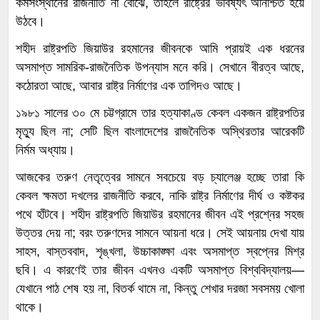
কর্মসংস্থানের রাজনীতি না বোঝে, তাহলে রাষ্ট্রের ভবিষ্যৎ অনিশ্চিত হয়ে
উঠবে।
শহীদ রাষ্ট্রপতি জিয়াউর রহমানের জীবনকে আমি প্রায়ই এক ধরনের
অসমাপ্ত সামরিক-রাজনৈতিক উপন্যাস মনে করি। সেখানে বীরত্ব আছে,
কঠোরতা আছে, আবার রাষ্ট্র নির্মাণের এক তাগিদও আছে।
১৯৮১ সালের ৩০ মে চট্টগ্রামে তার হত্যাকাণ্ড কেবল একজন রাষ্ট্রপতির
মৃত্যু ছিল না; সেটি ছিল বাংলাদেশের রাজনৈতিক অস্থিরতার আরেকটি
নির্মম অধ্যায়।
আজকের তরুণ নেতৃত্বের সামনে সবচেয়ে বড় চ্যালেঞ্জ হচ্ছে তারা কি
কেবল ক্ষমতা দখলের রাজনীতি করবে, নাকি রাষ্ট্র নির্মাণের দীর্ঘ ও কষ্টকর
পথে হাঁটবে। শহীদ রাষ্ট্রপতি জিয়াউর রহমানের জীবন এই প্রশ্নের সহজ
উত্তর দেয় না; বরং তরুণদের সামনে আয়না ধরে। সেই আয়নায় দেখা যায়
সাহস, বাস্তববাদ, শৃঙ্খলা, উচ্চাকাঙ্ক্ষা এবং অসমাপ্ত স্বপ্নের মিশ্র
ছবি। এ কারণেই তার জীবন এখনও একটি অসমাপ্ত বিশ্ববিদ্যালয়—
যেখানে পাঠ শেষ হয় না, বিতর্ক থামে না, কিন্তু শেখার দরজা সবসময় খোলা
থাকে।