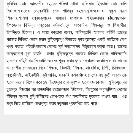
কৃষিবিদ মোঃ আলমগীর হোসেন,শালিখা থানা অফিসার ইনচার্জ মোঃ ওলি
মিয়া,জামায়াতের সেক্রেটারী মোঃ শাহিনুর রহমান,মুক্তিযোদ্ধা মুকুল রঞ্জন
শিকদার,শালিখা প্রেসক্লাবের সাধারণ সম্পাদক শহিদুজ্জামান চাঁদ,এছাড়াও
উপজেলার বিভিন্ন দপ্তরের কর্মকর্তা বৃন্দ, সাংবাদিক, শিক্ষকবৃন্দ ও শিক্ষার্থীরা
উপস্থিত ছিলেন। এ সময় বক্তারা বলেন, পাকিস্তানি হানাদার বাহিনী তাদের
পরাজয় নিশ্চিত জেনে মহান মুক্তিযুদ্ধে বিজয়ের দ্বারপ্রান্তে একটি জাতিকে মেধা
শূণ্য করতে পরিকল্পিতভাবে দেশের সূর্য সন্তানদের নিষ্ঠুরভাবে হত্যা করে। তাদের
আত্বত্যাগ বৃথা যায়নি। মহান মুক্তিযুদ্ধে পরাজয় নিশ্চিত জেনে পাকিস্তানি
হানাদার বাহিনী বাঙালি জাতিকে মেধাশূন্য করার ঘৃণ্য চক্রান্ত করেছিল তারা৷ তাদের
এ–দেশীয় দোসরদের নিয়ে শিক্ষক, বিজ্ঞানী, শিক্ষক, সাংবাদিক, শিল্পী, চিকিৎসক,
প্রকৌশলী, আইনজীবী, ক্রীড়াবিদ, সরকারি কর্মকর্তাসহ দেশের বহু কৃতী সন্তানকে
হত্যা করে। বিশেষ করে ১৪ ডিসেম্বর তারা ব্যাপক হত্যাযজ্ঞ চালায়। মুক্তিযুদ্ধের
চূড়ান্ত বিজয়ের পর রাজধানীর রায়েরবাজার ইটখোলা, মিরপুরের বধ্যভূমিসহ দেশের
বিভিন্ন স্থানে বুদ্ধিজীবীদের চোখ-হাত বাঁধা ক্ষতবিক্ষত মৃতদেহ পাওয়া যায়। এর
মধ্য দিয়ে জাতিকে মেধাশূন্য করার ষড়যন্ত্র প্রকাশিত হয়ে পড়ে।